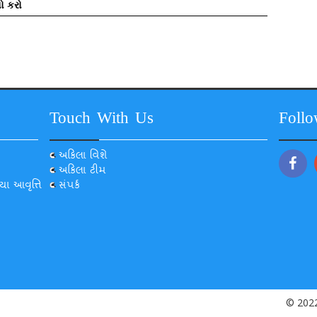
ો કરો
Touch With Us
Foll
અકિલા વિશે
અકિલા ટીમ
યા આવૃત્તિ
સંપર્ક
© 2022