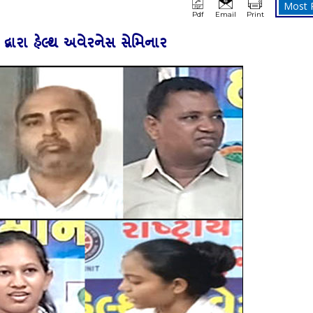
Most 
Pdf
Email
Print
 દ્વારા હેલ્‍થ અવેરનેસ સેમિનાર