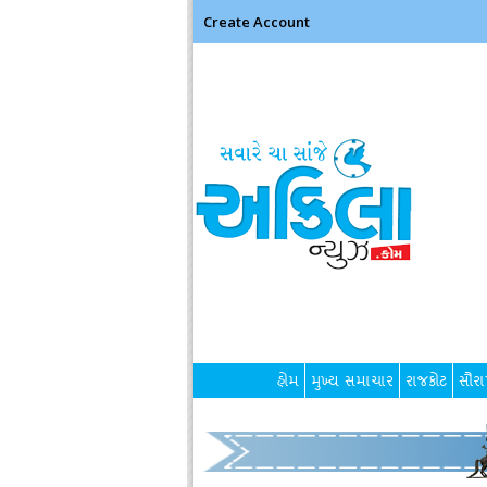
Create Account
હોમ
મુખ્ય સમાચાર
રાજકોટ
સૌરાષ