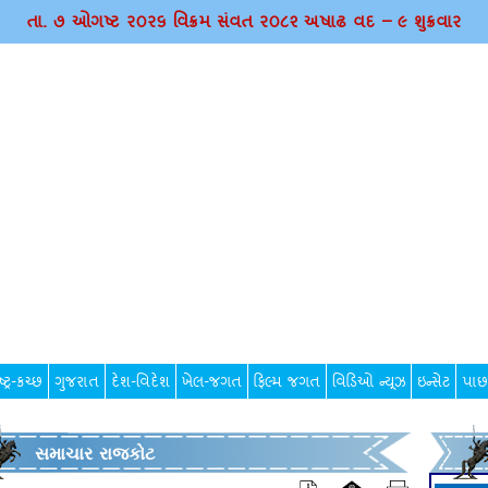
તા. ૭ ઓગષ્ટ ર૦ર૬ વિક્રમ સંવત ર૦૮૨ અષાઢ વદ – ૯ શુક્રવાર
્ટ્ર-કચ્છ
ગુજરાત
દેશ-વિદેશ
ખેલ-જગત
ફિલ્મ જગત
વિડિઓ ન્યૂઝ
ઇન્સેટ
પાછ
સમાચાર રાજકોટ