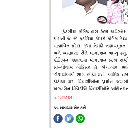
કુંડલીયા કોલેજ દ્વારા હેલ્‍થ અવેરને
શ્રીમતી જે. જે. કુંડલિયા કોમર્સ કોલેજ કેમ
જ્ઞાન્નાવિત કરેલ. જેમાં તેમણે તણાવમુ
અને અસકારક રીતે માર્ગદર્શન આપ્‍યું હતુ
પ્રીતિબેન ગણાત્રાના માર્ગદર્શન હેઠળ રાષ
સહ-પ્રોગ્રામ ઓફિસર ડૉ. એચ.આર. ભાલ
વિદ્યાર્થીઓએ ભાગ લીધો હતો. આશિક તંબોલ
ડોડીયા દ્વારા વિદ્યાર્થીઓના પ્રશ્નોના જવ
અલ્‍પાબેન ત્રિવેદીએ વિદ્યાર્થીઓને અભિનંદન
(2:46 PM IST)
આ સમાચાર શેર કરો