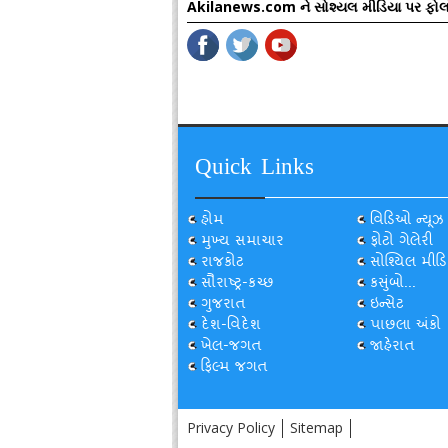
Akilanews.com ને સોશ્યલ મીડિયા પર ફોલ
Quick Links
હોમ
વિડિઓ ન્યૂઝ
મુખ્ય સમાચાર
ફોટો ગેલેરી
રાજકોટ
સોશ્યિલ મીડિ
સૌરાષ્ટ્ર-કચ્છ
કસુંબો...
ગુજરાત
ઇન્સેટ
દેશ-વિદેશ
પાછલા અંકો
ખેલ-જગત
જાહેરાત
ફિલ્મ જગત
Privacy Policy
Sitemap