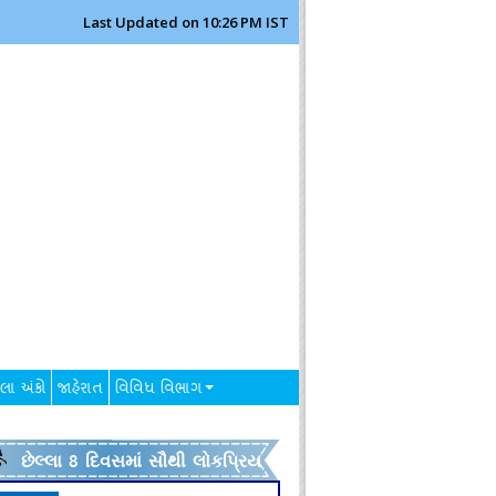
Last Updated on 10:26 PM IST
લા અંકો
જાહેરાત
વિવિધ વિભાગ
છેલ્લા 8 દિવસમાં સૌથી લોકપ્રિય