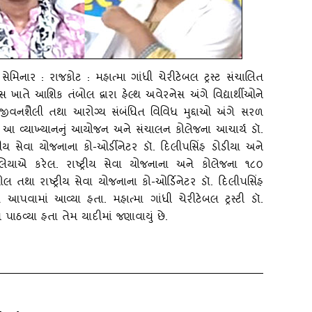
સ સેમિનાર : રાજકોટ : મહાત્‍મા ગાંધી ચેરીટેબલ ટ્રસ્‍ટ સંચાલિત
્‍પસ ખાતે આશિક તંબોલ દ્વારા હેલ્‍થ અવેરનેસ અંગે વિદ્યાર્થીઓને
કત જીવનશૈલી તથા આરોગ્‍ય સંબંધિત વિવિધ મુદ્દાઓ અંગે સરળ
ં. આ વ્‍યાખ્‍યાનનું આયોજન અને સંચાલન કોલેજના આચાર્ય ડૉ.
્‍ટ્રીય સેવા યોજનાના કો-ઓર્ડીનેટર ડૉ. દિલીપસિંહ ડોડીયા અને
િયાએ કરેલ. રાષ્‍ટ્રીય સેવા યોજનાના અને કોલેજના ૧૮૦
 તથા રાષ્‍ટ્રીય સેવા યોજનાના કો-ઓર્ડિનેટર ડૉ. દિલીપસિંહ
ાબો આપવામાં આવ્‍યા હતા. મહાત્‍મા ગાંધી ચેરીટેબલ ટ્રસ્‍ટી ડૉ.
 પાઠવ્‍યા હતા તેમ યાદીમાં જણાવાયું છે.