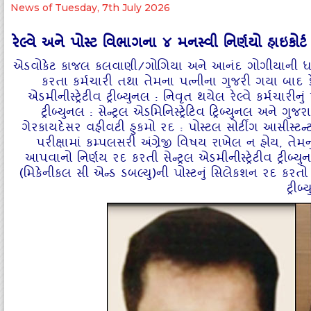
News of Tuesday, 7th July 2026
રેલ્‍વે અને પોસ્‍ટ વિભાગના ૪ મનસ્‍વી નિર્ણયો હાઇ
એડવોકેટ કાજલ કલવાણી/ગોગિયા અને આનંદ ગોગીયાની ધારદાર 
કરતા કર્મચારી તથા તેમના પત્‍નીના ગુજરી ગયા બાદ ફે
એડમીનીસ્‍ટ્રેટીવ ટ્રીબ્‍યુનલ : નિવૃત થયેલ રેલ્‍વે કર્મચારીન
ટ્રીબ્‍યુનલ : સેન્‍ટ્રલ એડમિનિસ્‍ટ્રેટિવ ટ્રિબ્‍યુનલ અને 
ગેરકાયદેસર વહીવટી હુકમો રદ : પોસ્‍ટલ સોર્ટીંગ આસીસ્‍ટન્
પરીક્ષામાં કમ્‍પલસરી અંગ્રેજી વિષય રાખેલ ન હોય, તેમ
આપવાનો નિર્ણય રદ કરતી સેન્‍ટ્રલ એડમીનીસ્‍ટ્રેટીવ ટ્રીબ્‍યુ
(મિકેનીકલ સી એન્‍ડ ડબલ્‍યુ)ની પોસ્‍ટનું સિલેકશન રદ કરતો ર
ટ્રીબ્