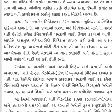
હતા. આ ઐતિહાસિક કેસોમાં અરજદારોને ન્‍યાય અપાવવા માટે તેમના 
તથા શ્રી આનંદ ગોગીયા વકીલ તરીકે રોકાયેલ હતા
, જેમની સચોટ ક
ન્‍યાયી અને કાયદેસરના હક્કોનું રક્ષણ કરતા નિર્ણયો આવ્‍યા છે.
પ્રથમ કેસ રાજકોટ ડિવિઝનમાં કેરેજ ખાતામાં જુનિયર એન્‍જિનિય
પ્રક્રિયાને લગતો છે. આ જગ્‍યાઓ ભરવા માટે ડિવિઝનમાં નીચેની પાય
પછી ઉતીર્ણ થયેલ ઉમેદવારોની પસંદગી યાદી તૈયાર કરવામાં આવી હ
આપીને અસંતુષ્ટ ઉમેદવારોએ પિટિશન દાખલ કરી હતી. આ અસંતુષ્ટ ઉમ
ધર્મિષ્‍ઠાબેન જી. પાએજાને ખોટી રીતે પસંદગી યાદીમાં લેવામાં આવ્‍યા
આ
ર્યજનક રીતે
, રેલ્‍વે સંસ્‍થાએ આ વાત સ્‍વીકારી અને પોતાની ભૂ
ﾍ
આખી પસંદગી યાદી રદ કરી દીધી હતી.
રેલ્‍વેના આ અતાર્કિક અને મનસ્‍વી નિર્ણય સામે પસંદગી પામ
અમદાવાદ ખાતે સેન્‍ટ્રલ એડમિનિસ્‍ટ્રેટિવ ટિબ્‍યુનલમાં પિટિશન દ
નથી, પણ રેલ્‍વેએ કોઈપણ અગમ્‍ય કારણસર પસંદગી યાદી રદ કરેલ
રીતે આડી અસર પડવાની છે. સેન્‍ટલ એડમિનિસ્‍ટેટિવ ટિબ્‍યુનલે રેલ્
જવાબ, પુરાવા અને નિયમો અંગે બધા પક્ષકારના વકીલોને સાંભળ્‍યા હત
આ કેસમાં અરજદારો વતી એડવોકેટ કાજલ કલવાણી/ગોગીયા અ
અંતે
, ન્‍યાયાલયે પસંદગી યાદી રદ કરવાનો રેલ્‍વેનો હુકમ સંપૂર્ણપણે