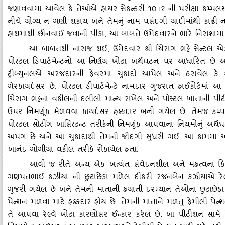
જણાવવામાં આવેલ કે તેઓએ હાયર સેકન્‍ડરી ૧૦+૨ ની પરીક્ષા કમ્‍પલસ
નીચે યોગ્‍ય ન ગણી શકાય અને તેમનું નામ પસંદગી યાદીમાંથી કાઢી
હાથમાંથી છીનવાઈ જવાની પીડા, આ બાબતે ઉમેદવારને ભારે નિરાશામાં
આ બાબતથી નારાજ થઈ
, ઉમેદવાર શ્રી ચિરાગ ભટ્ટે સેન્‍ટલ 
પોસ્‍ટલ ડિપાર્ટમેન્‍ટનો આ નિર્ણય ખોટા અર્થઘટન પર આધારિત છે અને
ટ્રીબ્‍યુનલએ અરજદારની ફેવરમાં ચુકાદો આપેલ અને ઠરાવેલ કે શ
ગેરકાયદેસર છે. પોસ્‍ટલ ડીપાર્ટમેન્‍ટે નામદાર ગુજરાત હાઈકોર્ટમાં 
ચિરાગ ભટ્ટના વકીલની દલીલો માન્‍ય રાખેલ અને પોસ્‍ટલ ખાતાની પીટીશન
ઉપર નિમણૂંક મેળવવા કાયદેસર હક્કદાર બની ગયેલ છે. તેમજ કમ્‍પલ્‍
પોસ્‍ટલ સોટીંગ આસિસ્‍ટન્‍ટ તરીકેની નિમણુંક આપવાના નિયમોનું અર
અપંગ છે અને આ ચુકાદાથી તેમની જીંદગી સુધરી ગઈ. આ કામમાં
આનંદ ગોગીયા વકીલ તરીકે રોકાયેલ હતા.
આવી જ રીતે અન્‍ય એક અત્‍યંત સંવેદનશીલ અને મહત્‍વના કિસ્
ગણપતભાઈ કંઝીયા ની છુટાછેડા મળેલ દીકરી રંજનબેન કંઝીયાએ રેલ
ગુજરી ગયેલ છે અને તેમની માતાની હયાતી દરમ્‍યાન તેઓના છુટાછેડા થય
પેન્‍શન મળવા માટે હક્કદાર હોય છે. તેમની માતાને મળતુ ફેમીલી પે
તે આપવા રેલ્‍વે ખોટા કારણોસર ઈન્‍કાર કરેલ છે. આ પીટીશન સામે રે