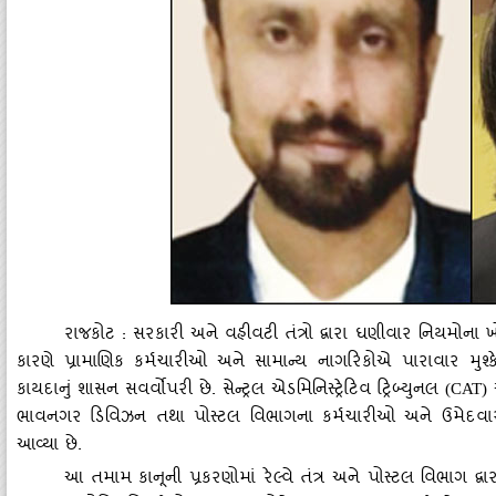
રાજકોટ : સરકારી અને વહીવટી તંત્રો દ્વારા ઘણીવાર નિયમોના 
કારણે પ્રામાણિક કર્મચારીઓ અને સામાન્‍ય નાગરિકોએ પારાવાર મુશ્‍ક
કાયદાનું શાસન સવર્વોપરી છે. સેન્‍ટ્રલ એડમિનિસ્‍ટ્રેટિવ ટ્રિબ્‍યુનલ
અ
(CAT)
ભાવનગર ડિવિઝન તથા પોસ્‍ટલ વિભાગના કર્મચારીઓ અને ઉમેદવારોન
આવ્‍યા છે.
આ તમામ કાનૂની પ્રકરણોમાં રેલ્‍વે તંત્ર અને પોસ્‍ટલ વિભાગ દ્વ