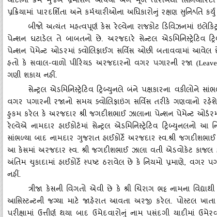
યાદીના ક્રમ મુજબ પ્રમોશન આપવા અને મૂળ તારીખથી સિનિયોરિટી આપ
પ્રક્રિયામાં પારદર્શિતા અને કર્મચારીઓના અધિકારોનું રક્ષણ સુનિ
તિ કર્યું
ﾍ
બીજો અત્‍યંત મહત્‍વપૂર્ણ કેસ રેલ્‍વેના રાજકોટ ડિવિઝનમાં ઇલે
પેન્‍શન ઘટાડેલ તે બાબતનો છે. અરજદારે સેન્‍ટલ એડમિનિસ્‍ટ્રેટિવ 
પેન્‍શન પેમેન્‍ટ ઓડરમાં ક્‍વોલિફાઈગ સર્વિસ ઓછી બતાવવામાં આવેલ 
હતો કે સવાલ-વાળો પીરિયડ અરજદારનો વગર પગારની રજા
(Leave
ગણી શકાય નહીં.
સેન્‍ટ્રલ એડમિનિસ્‍ટ્રેટિવ ટ્રિબ્‍યુનલે બંને પક્ષકારના વકીલોને 
વગર પગારની રજાનો સમય ક્‍વોલિફાઇંગ સર્વિસ તરીકે ગણવાનો રહેશે અને 
હુકમ કરેલ કે અરજદાર શ્રી જગદીશભાઈ ઝાલાના પેન્‍શન પેમેન્‍ટ ઓર્ડરમ
રેલ્‍વેએ નામદાર હાઈકોર્ટમાં સેન્‍ટ્રલ એડમિનિસ્‍ટ્રેટિવ ટ્રિબ્‍યુનલનો
સાંભળ્‍યા બાદ નામદાર ગુજરાત હાઈકોર્ટે અરજદાર સ્‍વ.શ્રી જગદીશભાઈ
આ કેસમાં અરજદાર સ્‍વ. શ્રી જગદીશભાઈ ઝાલા વતી એડવોકેટ કા
અંતિમ ચુકાદામાં હાઈકોર્ટે સ્‍પષ્ટ ઠરાવેલ છે કે નિયમો પ્રમાણે, વગ
નહીં.
ત્રીજા કેસની વિગતો એવી છે કે શ્રી ચિરાગ ભટ્ટ નામના વિદ્યા
આસિસ્‍ટન્‍ટની જગ્‍યા માટે જાહેરાત આવતા અરજી કરેલ. પોસ્‍ટલ ખા
પરીક્ષામાં ઉત્તીર્ણ થયા બાદ ઉમેદવારોનું નામ પસંદગી યાદીમાં ઉમેર