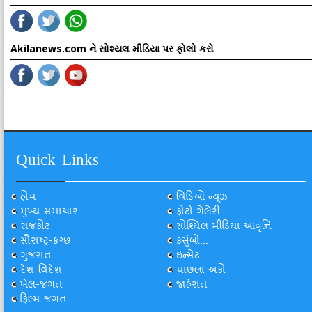
Akilanews.com ને સોશ્યલ મીડિયા પર ફોલો કરો
Quick Links
હોમ
વિડિઓ ન્યૂઝ
મુખ્ય સમાચાર
ફોટો ગેલેરી
રાજકોટ
સોશ્યિલ મીડિયા આવૃત્તિ
સૌરાષ્ટ્ર-કચ્છ
કસુંબો...
ગુજરાત
ઇન્સેટ
દેશ-વિદેશ
પાછલા અંકો
ખેલ-જગત
જાહેરાત
ફિલ્મ જગત