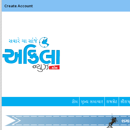
Create Account
હોમ
મુખ્ય સમાચાર
રાજકોટ
સૌરાષ્ટ
સમા