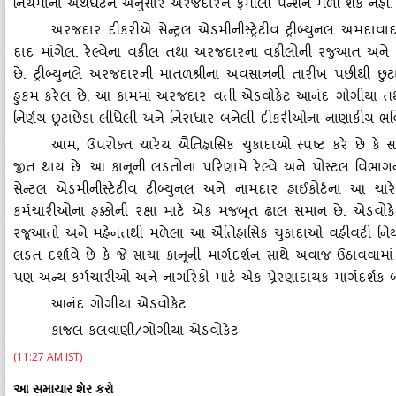
નિયમોના અર્થઘટન અનુસાર અરજદારને ફેમીલી પેન્‍શન મળી શકે નહીં.
અરજદાર દીકરીએ સેન્‍ટ્રલ એડમીનીસ્‍ટ્રેટીવ ટ્રીબ્‍યુનલ અમ
દાદ માંગેલ. રેલ્‍વેના વકીલ તથા અરજદારના વકીલોની રજુઆત અને દલ
છે. ટ્રીબ્‍યુનલે અરજદારની માતળશ્રીના અવસાનની તારીખ પછીથી છુટા
હુકમ કરેલ છે. આ કામમાં અરજદાર વતી એડવોકેટ આનંદ ગોગીયા ત
નિર્ણય છૂટાછેડા લીધેલી અને નિરાધાર બનેલી દીકરીઓના નાણાકીય ભવિષ્
આમ
, ઉપરોક્‍ત ચારેય ઐતિહાસિક ચુકાદાઓ સ્‍પષ્ટ કરે છે કે સ
જીત થાય છે. આ કાનૂની લડતોના પરિણામે રેલ્‍વે અને પોસ્‍ટલ વિભ
સેન્‍ટલ એડમીનીસ્‍ટેટીવ ટીબ્‍યુનલ અને નામદાર હાઈકોર્ટના આ ચારે
કર્મચારીઓના હક્કોની રક્ષા માટે એક મજબૂત ઢાલ સમાન છે. એડવો
રજૂઆતો અને મહેનતથી મળેલા આ ઐતિહાસિક ચુકાદાઓ વહીવટી નિયમોના સ
લડત દર્શાવે છે કે જે સાચા કાનૂની માર્ગદર્શન સાથે અવાજ ઉઠાવવામાં 
પણ અન્‍ય કર્મચારીઓ અને નાગરિકો માટે એક પ્રેરણાદાયક માર્ગદર્શક 
આનંદ ગોગીયા એડવોકેટ
કાજલ કલવાણી/ગોગીયા એડવોકેટ
(11:27 AM IST)
આ સમાચાર શેર કરો