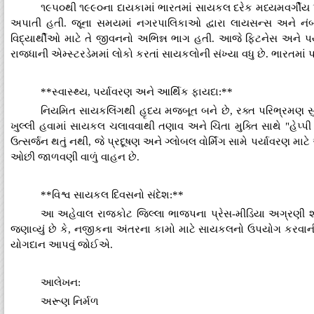
૧૯૫૦થી ૧૯૯૦ના દાયકામાં ભારતમાં સાયકલ દરેક મધ્યમવર્ગીય પ
અપાતી હતી. જૂના સમયમાં નગરપાલિકાઓ દ્વારા લાયસન્સ અને નંબર
વિદ્યાર્થીઓ માટે તે જીવનનો અભિન્ન ભાગ હતી. આજે ફિટનેસ અને પર્યા
રાજધાની એમ્સ્ટરડેમમાં લોકો કરતાં સાયકલોની સંખ્યા વધુ છે. ભારતમા
**સ્વાસ્થ્ય, પર્યાવરણ અને આર્થિક ફાયદા:**
નિયમિત સાયકલિંગથી હૃદય મજબૂત બને છે, રક્ત પરિભ્રમણ સુધરે
ખુલ્લી હવામાં સાયકલ ચલાવવાથી તણાવ અને ચિંતા મુક્તિ સાથે "હેપ્પી
ઉત્સર્જન થતું નથી, જે પ્રદૂષણ અને ગ્લોબલ વોર્મિંગ સામે પર્યાવરણ મા
ઓછી જાળવણી વાળું વાહન છે.
**વિશ્વ સાયકલ દિવસનો સંદેશ:**
આ અહેવાલ રાજકોટ જિલ્લા ભાજપના પ્રેસ-મીડિયા અગ્રણી શ્ર
જણાવ્યું છે કે, નજીકના અંતરના કામો માટે સાયકલનો ઉપયોગ કરવાની 
યોગદાન આપવું જોઈએ.
આલેખન:
અરૂણ નિર્મળ