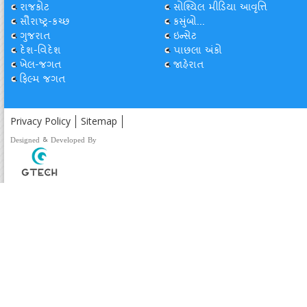
રાજકોટ
સોશ્યિલ મીડિયા આવૃત્તિ
સૌરાષ્ટ્ર-કચ્છ
કસુંબો...
ગુજરાત
ઇન્સેટ
દેશ-વિદેશ
પાછલા અંકો
ખેલ-જગત
જાહેરાત
ફિલ્મ જગત
Privacy Policy
Sitemap
Designed & Developed By