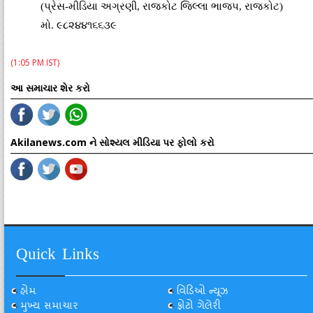
(પ્રેસ-મીડિયા અગ્રણી, રાજકોટ જિલ્લા ભાજપ, રાજકોટ)
મો. ૯૮૨૪૪૧૬૬૩૯
(1:05 PM IST)
આ સમાચાર શેર કરો
Akilanews.com ને સોશ્યલ મીડિયા પર ફોલો કરો
Quick Links
હોમ
વિડિઓ ન્યૂઝ
મુખ્ય સમાચાર
ફોટો ગેલેરી