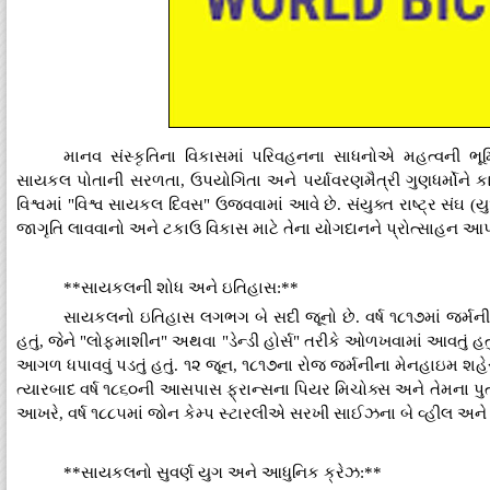
માનવ સંસ્કૃતિના વિકાસમાં પરિવહનના સાધનોએ મહત્વની ભ
સાયકલ પોતાની સરળતા, ઉપયોગિતા અને પર્યાવરણમૈત્રી ગુણધર્મોને કા
વિશ્વમાં "વિશ્વ સાયકલ દિવસ" ઉજવવામાં આવે છે. સંયુક્ત રાષ્ટ્ર સંઘ
જાગૃતિ લાવવાનો અને ટકાઉ વિકાસ માટે તેના યોગદાનને પ્રોત્સાહન આપ
**સાયકલની શોધ અને ઇતિહાસ:**
સાયકલનો ઇતિહાસ લગભગ બે સદી જૂનો છે. વર્ષ ૧૮૧૭માં જર્મનીના 
હતું, જેને "લોફમાશીન" અથવા "ડેન્ડી હોર્સ" તરીકે ઓળખવામાં આવતું હતુ
આગળ ધપાવવું પડતું હતું. ૧૨ જૂન, ૧૮૧૭ના રોજ જર્મનીના મેનહાઇમ શહેરમ
ત્યારબાદ વર્ષ ૧૮૬૦ની આસપાસ ફ્રાન્સના પિયર મિચોક્સ અને તેમના પુત
આખરે, વર્ષ ૧૮૮૫માં જોન કેમ્પ સ્ટારલીએ સરખી સાઈઝના બે વ્હીલ અને
**સાયકલનો સુવર્ણ યુગ અને આધુનિક ક્રેઝ:**