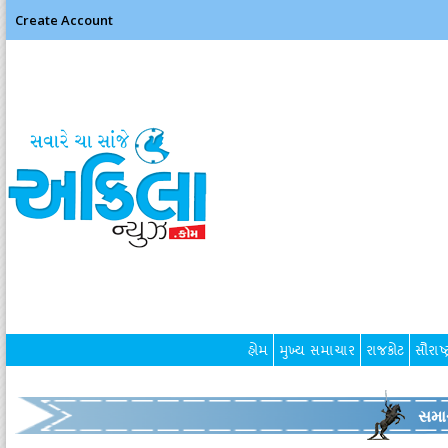
Create Account
હોમ
મુખ્ય સમાચાર
રાજકોટ
સૌરાષ્ટ
સમા