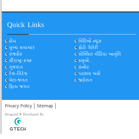
Quick Links
હોમ
વિડિઓ ન્યૂઝ
મુખ્ય સમાચાર
ફોટો ગેલેરી
રાજકોટ
સોશ્યિલ મીડિયા આવૃત્તિ
સૌરાષ્ટ્ર-કચ્છ
કસુંબો...
ગુજરાત
ઇન્સેટ
દેશ-વિદેશ
પાછલા અંકો
ખેલ-જગત
જાહેરાત
ફિલ્મ જગત
Privacy Policy
Sitemap
Designed & Developed By