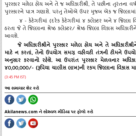
પુરસ્‍કાર મળેલ હોય અને તે જ અધિકારીશ્રી, તે પછીના તુરંતના વર્ષમાં
પુરસ્‍કારને પાત્ર ગણાશે. પરંતુ તેઓએ ઉપર મુજબ એક જ જિલ્લ
૪ - કેટેગરીમાં (દરેક કેટેગરીમાં ૪ કલેક્‍ટર અને ૪ જિલ્લા 
ઠરતા જે તે જિલ્લાના શ્રેષ્ઠ કલેક્‍ટર/ શ્રેષ્ઠ જિલ્લા વિકાસ અધિ
આવશે.
જે અધિકારીશ્રીને પુરસ્‍કાર મળેલ હોય અને તે અધિકારીશ્
માટે ન કરતાં
, તેનો ઉપયોગ સમગ્ર વહીવટી તંત્રની ટીમને ઉપ
અનુસાર કરવાનો રહેશે. આ ઉપરાંત પુરસ્‍કાર મેળવનાર અધિકારીશ્
૪૦,૦૦,૦૦૦/- (રૂપિયા ચાલીસ લાખ)ની રકમ જિલ્લાના વિકાસ મ
(3:45 PM IST)
આ સમાચાર શેર કરો
Akilanews.com ને સોશ્યલ મીડિયા પર ફોલો કરો