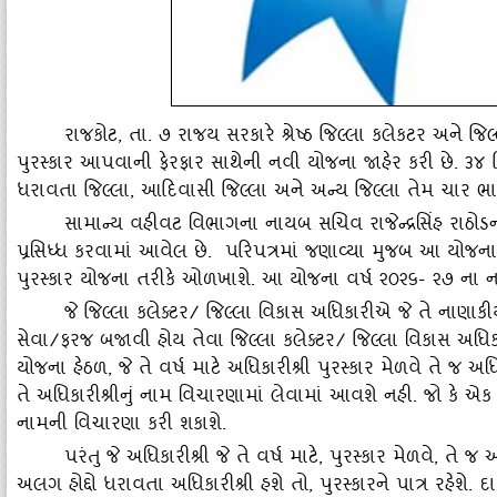
રાજકોટ
, તા. ૭ રાજય સરકારે શ્રેષ્‍ઠ જિલ્લા કલેકટર અને જ
પુરસ્‍કાર આપવાની ફેરફાર સાથેની નવી યોજના જાહેર કરી છે. ૩૪ જ
ધરાવતા જિલ્લા, આદિવાસી જિલ્લા અને અન્‍ય જિલ્લા તેમ ચાર ભા
સામાન્‍ય વહીવટ વિભાગના નાયબ સચિવ રાજેન્‍દ્રસિંહ રાઠો
પ્રસિધ્‍ધ કરવામાં આવેલ છે. પરિપત્રમાં જણાવ્‍યા મુજબ આ યોજના
પુરસ્‍કાર યોજના તરીકે ઓળખાશે. આ યોજના વર્ષ ૨૦૨૬- ૨૭ ના 
જે જિલ્લા કલેક્‍ટર/ જિલ્લા વિકાસ અધિકારીએ જે તે નાણા
સેવા/ફરજ બજાવી હોય તેવા જિલ્લા કલેક્‍ટર/ જિલ્લા વિકાસ અધિક
યોજના હેઠળ
, જે તે વર્ષ માટે અધિકારીશ્રી પુરસ્‍કાર મેળવે તે જ અધિ
તે અધિકારીશ્રીનું નામ વિચારણામાં લેવામાં આવશે નહી. જો કે એક વ
નામની વિચારણા કરી શકાશે.
પરંતુ જે અધિકારીશ્રી જે તે વર્ષ માટે
, પુરસ્‍કાર મેળવે, તે જ
અલગ હોદ્દો ધરાવતા અધિકારીશ્રી હશે તો, પુરસ્‍કારને પાત્ર રહેશે. દ