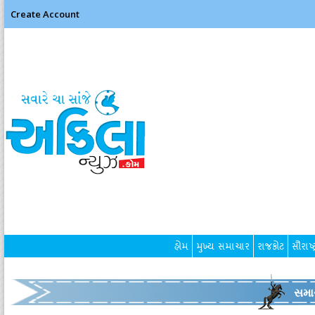
Create Account
હોમ
મુખ્ય સમાચાર
રાજકોટ
સૌરાષ્ટ
સમા