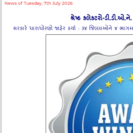
News of Tuesday, 7th July 2026
શ્રેષ્‍ઠ કલેકટરો-ડી.ડી.ઓ.ન
સરકારે ધારાધોરણો જાહેર કર્યા : ૩૪ જિલ્લાઓને ૪ ભાગમા