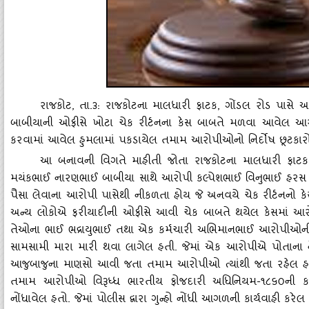
રાજકોટ
, તા.૩: રાજકોટના માલધારી ફાટક, ગોંડલ રોડ પાસે આ
બાબીયાની ઓફીસે ખોટા ચેક રીર્ટનના કેસ બાબતે મળવા આવેલ આ
કરવામાં આવેલ હુમલામાં પકડાયેલ તમામ આરોપીઓનો નિર્દોષ છૂટકારો ક
આ બનાવની વિગતે માહીતી જોતા રાજકોટના માલધારી ફાટક
મયંકભાઈ નારણભાઈ બાબીયા સાથે આરોપી કલ્‍પેશભાઈ વિનુભાઈ હરસ 
પૈસા લેવાના આરોપી પાસેથી નીકળતા હોય જે અનવયે ચેક રીર્ટનનો ક
અન્‍ય લોકોએ ફરીયાદીની ઓફીસે આવી ચેક બાબતે થયેલ કેસમાં આર
તેઓના ભાઈ ભદ્રાયુભાઈ તથા એક કર્મચારી અભિમાનભાઈ આરોપીઓની સ
સામસામી મારા મારી થવા લાગેલ હતી. જેમાં એક આરોપીએ પોતાના નેફા
આજુબાજુના માણસો આવી જતા તમામ આરોપીઓ ત્‍યાંથી જતા રહેલ હત
તમામ આરોપીઓ વિરૂધ્‍ધ ભારતીય ફોજદારી અધિનિયમ-૧૮૬૦ની ક
નોંધાવેલ હતો. જેમાં પોલીસ દ્વારા ગુન્‍હો નોંધી આગળની કાર્યવાહી કરેલ હ