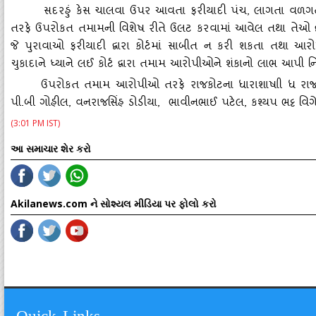
સદરહું કેસ ચાલવા ઉપર આવતા ફરીયાદી પંચ
, લાગતા વળગતા
તરફે ઉપરોકત તમામની વિશેષ રીતે ઉલટ કરવામાં આવેલ તથા તેઓ દ્વા
જે પુરાવાઓ ફરીયાદી દ્વારા કોર્ટમાં સાબીત ન કરી શકતા તથા આ
ચુકાદાને ધ્‍યાને લઈ કોર્ટ દ્વારા તમામ આરોપીઓને શંકાનો લાભ આપી ન
ઉપરોકત તમામ આરોપીઓ તરફે રાજકોટના ધારાશાષાી ધ રાજપ
પી.બી ગોહીલ, વનરાજસિંહ ડોડીયા, ભાવીનભાઈ પટેલ, કશ્‍યપ ભટ્ટ વિગ
(3:01 PM IST)
આ સમાચાર શેર કરો
Akilanews.com ને સોશ્યલ મીડિયા પર ફોલો કરો