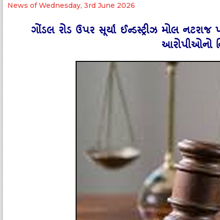
News of Wednesday, 3rd June 2026
ગોંડલ રોડ ઉપર સૂર્યા ઈન્‍ડસ્‍ટ્રીઝ મોલ નટર
આરોપીઓનો નિર