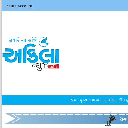
Create Account
હોમ
મુખ્ય સમાચાર
રાજકોટ
સૌરાષ્ટ
સમા