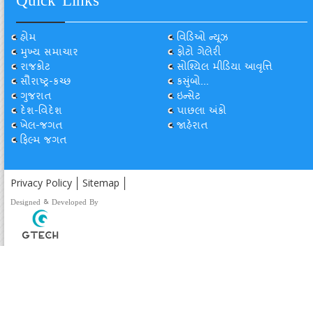
Quick Links
હોમ
વિડિઓ ન્યૂઝ
મુખ્ય સમાચાર
ફોટો ગેલેરી
રાજકોટ
સોશ્યિલ મીડિયા આવૃત્તિ
સૌરાષ્ટ્ર-કચ્છ
કસુંબો...
ગુજરાત
ઇન્સેટ
દેશ-વિદેશ
પાછલા અંકો
ખેલ-જગત
જાહેરાત
ફિલ્મ જગત
Privacy Policy
Sitemap
Designed & Developed By