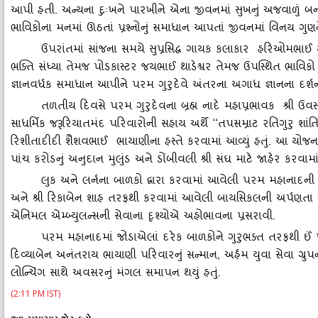
આપી હતી. અન્‍યના દુઃખને પારખીને એના જીવનમાં સુખનું અજવાળું બની
ભાવિકોના મનમાં ઊઠતાં પ્રશ્‍નોનું સમાધાન આપતાં જીવનમાં વિનય ગુણ
ઉપરાંતમાં સાંજના સમયે સુપ્રસિદ્ધ ગાયક કલાકાર હરિઓમભાઈ
ભક્‍તિ સંધ્‍યા તેમજ પોડકાસ્‍ટર જયભાઈ થાડેશ્વર તેમજ ઉપસ્‍થિત ભાવિક
જ્ઞાનવર્ધક સમાધાન આપીને પરમ ગુરુદેવે અંતરના અગાધ જ્ઞાનના દર્શન 
તળતીય દિવસે પરમ ગુરુદેવના બ્રહ્મ નાદે મહાપ્રભાવક શ્રી ઉવ
સાધર્મિક જરૂરિયાતમંદ પરિવારોની સહાય અર્થે ‘‘તપસમ્રાટ રતિગુરુ શાં
રિશીતાદીદી શૈશવભાઈ ભાયાણીના હસ્‍તે કરવામાં આવ્‍યું હતું. આ યોજન
પાંચ કરોડનું અનુદાન મુલુંડ અને ડોંબીવલી શ્રી સંઘ માટે જાહેર કરવામાં આ
લુક અને લર્નના બાળકો દ્વારા કરવામાં આવેલી પરમ મહાનાદની પ્ર
અને શ્રી રિકાબેન શાહ તરફથી કરવામાં આવેલી બાયસિકલની અર્પણતા અ
એનિમલ એમ્‍બ્‍યુલન્‍સની સેવાના દૃશ્‍યોએ અહોભાવના પ્રસરાવી.
પરમ મહાનાદમાં જોડાએલાં દરેક બાળકોને ગુરુભક્‍ત તરફથી ઈં
દિવ્‍યાબેન અનંતરાય ભાયાણી પરિવારનું સન્‍માન, અર્હમ યુવા સેવા ગ્રુપના 
લોન્‍ચિંગ સાથે અવસરનું મંગલ સમાપન થયું હતું.
(2:11 PM IST)