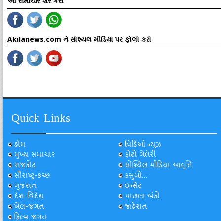
આ સમાચાર શેર કરો
Akilanews.com ને સોશ્યલ મીડિયા પર ફોલો કરો
Quick Links
હોમ
વિડિઓ ન્યૂઝ
મુખ્ય સમાચાર
ફોટો ગેલેરી
રાજકોટ
સોશ્યિલ મીડિયા આવૃત્તિ
સૌરાષ્ટ્ર-કચ્છ
કસુંબો...
ગુજરાત
ઇન્સેટ
દેશ-વિદેશ
પાછલા અંકો
ખેલ-જગત
જાહેરાત
ફિલ્મ જગત