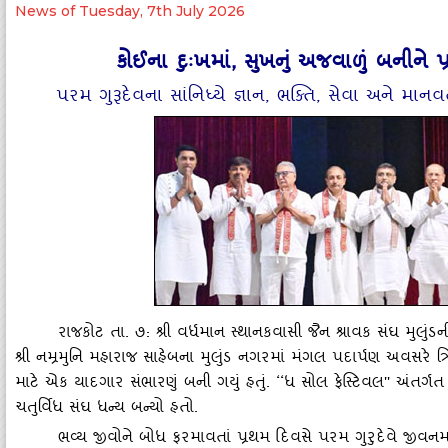
News of Tuesday, 7th July 2026
કોઈના દુઃખમાં, સુખનું અજવાળું બનીને પ્ર
પરમ ગુરૂદેવના સાંનિધ્‍યે જ્ઞાન, ભક્‍તિ, સેવા અને માનવત
રાજકોટ તા. ૭: શ્રી વર્ધમાન સ્‍થાનકવાસી જૈન શ્રાવક સંઘ મુલુંડન
શ્રી નમ્રમુનિ મહારાજ સાહેબના મુલુંડ નગરમાં મંગલ પદાર્પણ અવસરે ત
માટે એક યાદગાર સંભારણું બની ગયું હતું. ‘‘ધ સોલ ફેસ્‍ટિવલ'' અંતર્ગત ભ
ચતુર્વિધ સંઘ ધન્‍ય બન્‍યો હતો.
ભવ્‍ય જીવોને બોધ ફરમાવતાં પ્રથમ દિવસે પરમ ગુરુદેવે જીવનમ