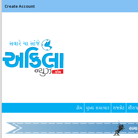
Create Account
હોમ
મુખ્ય સમાચાર
રાજકોટ
સૌરાષ્ટ
સમા