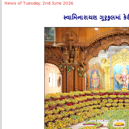
News of Tuesday, 2nd June 2026
સ્‍વામિનારાયણ ગુરુકુલમાં કે