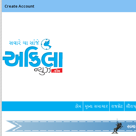
Create Account
હોમ
મુખ્ય સમાચાર
રાજકોટ
સૌરાષ્ટ
સમા