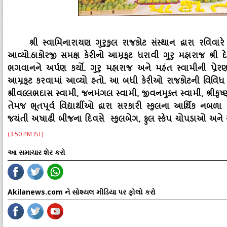
શ્રી સ્‍વામિનારાયણ ગુરુકુલ રાજકોટ સંસ્‍થાન દ્વારા રવિવ
આવ્‍યો.ઠાકોરજી સમક્ષ કેરીનો આમ્રકૂટ ધરાવી ગુરુ મહારાજ શ્રી 
ભગવાનને અર્પણ કર્યો. ગુરુ મહારાજ અને મહંત સ્‍વામીની પ્રેરણાથ
આમ્રકૂટ કરવામાં આવ્‍યો હતો. આ બધી કેરીઓ રાજકોટની વિવિધ બ
શ્રીવલ્લભદાસ સ્‍વામી
, જનમંગલ સ્‍વામી, જીવનમુક્‍ત સ્‍વામી, શ્રીકૃષ
તેમજ ભૂતપૂર્વ વિદ્યાર્થીઓ દ્વારા સરકારી સ્‍કુલના આર્થિક નબળ
જયંતી અષાઢી બીજના દિવસે સ્‍કુલબેગ, ફુલ સ્‍કેપ ચોપડાઓ અને 
(3:50 PM IST)
આ સમાચાર શેર કરો
Akilanews.com ને સોશ્યલ મીડિયા પર ફોલો કરો