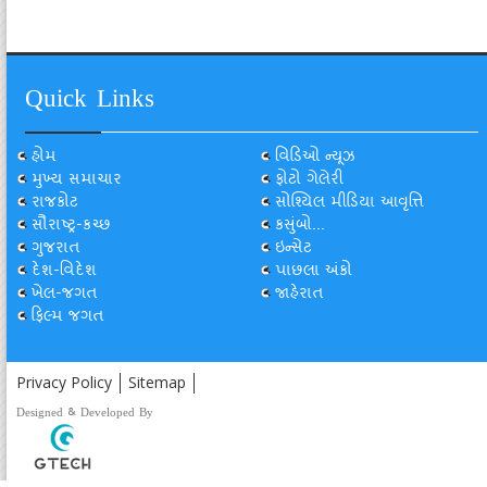
Quick Links
હોમ
વિડિઓ ન્યૂઝ
મુખ્ય સમાચાર
ફોટો ગેલેરી
રાજકોટ
સોશ્યિલ મીડિયા આવૃત્તિ
સૌરાષ્ટ્ર-કચ્છ
કસુંબો...
ગુજરાત
ઇન્સેટ
દેશ-વિદેશ
પાછલા અંકો
ખેલ-જગત
જાહેરાત
ફિલ્મ જગત
Privacy Policy
Sitemap
Designed & Developed By