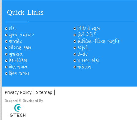
Quick Links
હોમ
વિડિઓ ન્યૂઝ
મુખ્ય સમાચાર
ફોટો ગેલેરી
રાજકોટ
સોશ્યિલ મીડિયા આવૃત્તિ
સૌરાષ્ટ્ર-કચ્છ
કસુંબો...
ગુજરાત
ઇન્સેટ
દેશ-વિદેશ
પાછલા અંકો
ખેલ-જગત
જાહેરાત
ફિલ્મ જગત
Privacy Policy
Sitemap
Designed & Developed By