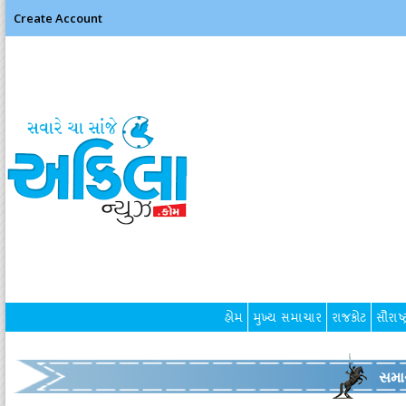
Create Account
હોમ
મુખ્ય સમાચાર
રાજકોટ
સૌરાષ્ટ
સમા