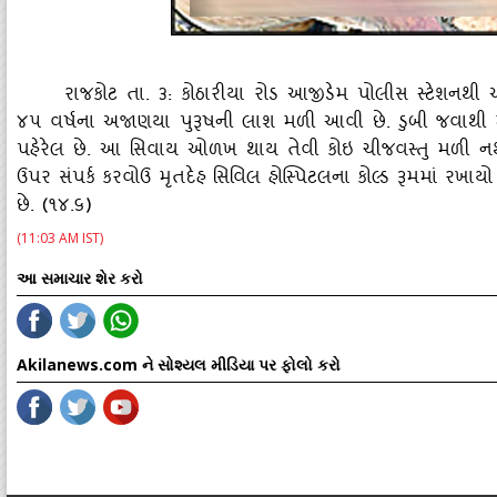
રાજકોટ તા. ૩: કોઠારીયા રોડ આજીડેમ પોલીસ સ્‍ટે
૪૫ વર્ષના અજાણયા પુરૂષની લાશ મળી આવી છે. ડુબી જવાથી મૃત્‍યુ 
પહેરેલ છે. આ સિવાય ઓળખ થાય તેવી કોઇ ચીજવસ્‍તુ મળી 
ઉપર સંપર્ક કરવોઉ મૃતદેહ સિવિલ હોસ્‍પિટલના કોલ્‍ડ રૂમમાં 
છે. (૧૪.૬)
(11:03 AM IST)
આ સમાચાર શેર કરો
Akilanews.com ને સોશ્યલ મીડિયા પર ફોલો કરો