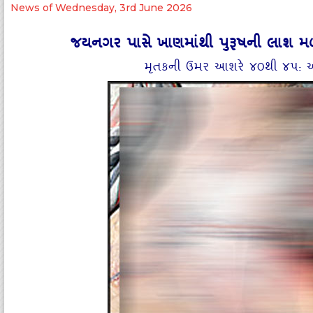
News of Wednesday, 3rd June 2026
જયનગર પાસે ખાણમાંથી પુરૂષની લાશ મ
મૃતકની ઉમર આશરે ૪૦થી ૪૫: આર્મી 