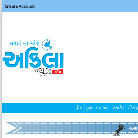
Create Account
હોમ
મુખ્ય સમાચાર
રાજકોટ
સૌરાષ્ટ
સમા