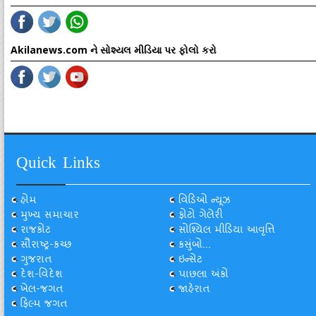
Akilanews.com ને સોશ્યલ મીડિયા પર ફોલો કરો
Quick Links
હોમ
વિડિઓ ન્યૂઝ
મુખ્ય સમાચાર
ફોટો ગેલેરી
રાજકોટ
સોશ્યિલ મીડિયા આવૃત્તિ
સૌરાષ્ટ્ર-કચ્છ
કસુંબો...
ગુજરાત
ઇન્સેટ
દેશ-વિદેશ
પાછલા અંકો
ખેલ-જગત
જાહેરાત
ફિલ્મ જગત