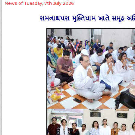
News of Tuesday, 7th July 2026
રામનાથપરા મુક્‍તિધામ ખાતે સમૂહ અસ્‍થ