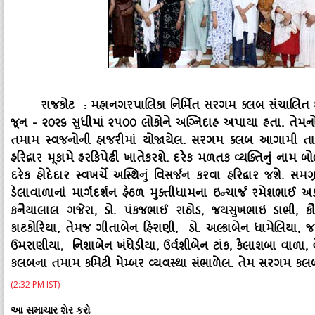
રાજકોટ : મહાનગરપાલિકા નિર્મિત સરગમ ક્‍લબ સંચાલિત શહે
જૂન - ૨૦૨૬ સુધીમાં ૨૫૦૦ લોકોને અગ્નિદાહ અપાયા હતા. તેમનો 
તમામ સ્‍વજનોની હાજરીમાં યોજાયેલ. સરગમ ક્‍લબ આગામી ત
હરિદ્વાર મૂકામે હરકિપેઢી ખાતેકરશે. દરેક મળતક વ્‍યક્‍તિનું નામ
દરેક હોદેદાર સ્‍વખર્ચે અસ્‍થિનું વિસર્જન કરવા હરિદ્વાર જશે.
ડેલાવાળાનાં માર્ગદર્શન હેઠળ મુક્‍તીધામના ઇન્‍ચાર્જ રમેશભાઈ 
કનૈયાલાલ ગજેરા, ડો. પંકજભાઈ રાઠોડ, જયસુખભાઇ ડાભી, કૌશ
કાટકોરિયા, તેમજ ગીતાબેન હિરાણી, ડો. અલ્‍કાબેન ધામેલિયા, જયશ
ઉમરાણીયા, નિશાબેન ખંધેડીયા, ઉર્વશીબેન ટાંક, કૈલાશબા વાળા,
કલબના તમામ કમિટી મેમ્‍બર વ્‍યવસ્‍થા સંભાળેલ. તેમ સરગમ કલ
(2:32 PM IST)
આ સમાચાર શેર કરો