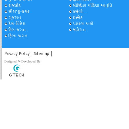
મુખ્ય સમાચાર
ફોટો ગેલેરી
રાજકોટ
સોશ્યિલ મીડિયા આવૃત્તિ
સૌરાષ્ટ્ર-કચ્છ
કસુંબો...
ગુજરાત
ઇન્સેટ
દેશ-વિદેશ
પાછલા અંકો
ખેલ-જગત
જાહેરાત
ફિલ્મ જગત
Privacy Policy
Sitemap
Designed & Developed By