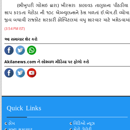
(ભીખુપરી ગાોસઇ દ્વારા) ખીરસરાઃ કાલાવડ તાલુકાના પીઠડીયા 
સાપ કરડતા મેટોડા ની ૧૦૮ એમ્‍બ્‍યુલન્‍સને કેસ મળતાં ઈ.એમ.ટી વ્‍ય
જીવ બચાવી રાજકોટ સરકારી હોસ્‍પિટલમાં વધુ સારવાર માટે ખસેડવામાં 
(3:54 PM IST)
આ સમાચાર શેર કરો
Akilanews.com ને સોશ્યલ મીડિયા પર ફોલો કરો
Quick Links
હોમ
વિડિઓ ન્યૂઝ