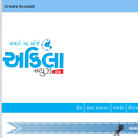
Create Account
હોમ
મુખ્ય સમાચાર
રાજકોટ
સૌરાષ્ટ
સમા