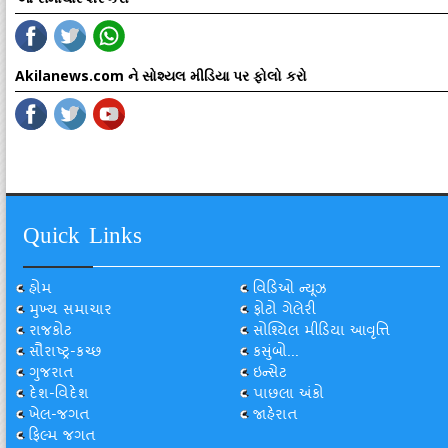
Akilanews.com ને સોશ્યલ મીડિયા પર ફોલો કરો
Quick Links
હોમ
વિડિઓ ન્યૂઝ
મુખ્ય સમાચાર
ફોટો ગેલેરી
રાજકોટ
સોશ્યિલ મીડિયા આવૃત્તિ
સૌરાષ્ટ્ર-કચ્છ
કસુંબો...
ગુજરાત
ઇન્સેટ
દેશ-વિદેશ
પાછલા અંકો
ખેલ-જગત
જાહેરાત
ફિલ્મ જગત