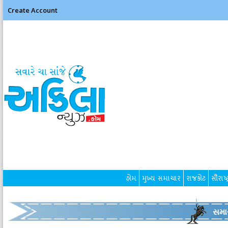
Create Account
હોમ
મુખ્ય સમાચાર
રાજકોટ
સૌરાષ્ટ
સમા