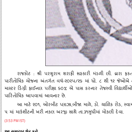
રાજકોટ : શ્રી પરશુરામ શરાફી સહકારી મંડળી લી. દ્વારા ફકત
પારીતોષિક યોજના અંતર્ગત વર્ષ-૨૦૨પ/૨૬ માં ધો. ૮ થી ૧૨ જેઓએ 
માસ્‍ટર ડિગ્રી ફાઈનલ પરીક્ષા ૬૦% એ પાસ કરનાર તેજસ્‍વી વિદ્યાર્થી
પારિતોષિક આપવામાં આવનાર છે.
આ માટે ૨૦૧
, ઓરબીટ પ્‍લાઝા,બીજા માળે, ડો. યાજ્ઞિક રોડ, સ્‍વા
૫ માં માર્કશીટની ખરી નકલ અરજી સાથે તા.૩૧સુધીમાં મોકલી દેવા.
(3:53 PM IST)
આ સમાચાર શેર કરો