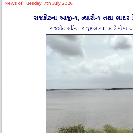
News of Tuesday, 7th July 2026
રાજકોટના આજી-૧, ન્‍યારી-૧ તથા ભાદર
રાજકોટ સહિત ૪ જીલ્લાના ૧૯ ડેમોમાં 