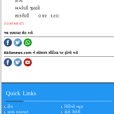
ડાંગા
અમરેલી જીલ્લો
સાકરોલી ૦.૪૯ ૩.૯૦.
(10:49 AM IST)
આ સમાચાર શેર કરો
Akilanews.com ને સોશ્યલ મીડિયા પર ફોલો કરો
Quick Links
હોમ
વિડિઓ ન્યૂઝ
મુખ્ય સમાચાર
ફોટો ગેલેરી