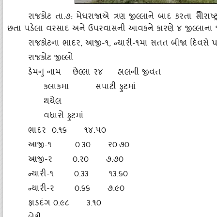
રાજકોટ તા.૭: મેઘરાજાએ ત્રણ જીલ્લાને બાદ કરતા સોૈરાષ્‍ટ
છતા પડેલા વરસાદ અને ઉપરવાસની આવકને કારણે ૪ જીલ્લાના ૧૯ 
રાજકોટના ભાદર
,
આજી-૧
,
ન્‍યારી-૧માં સતત બીજા દિવસે પણ
રાજકોટ જીલ્લો
ડેમનું નામ છેલ્‍લા ર૪ હાલની જીવંત
કલાકમા સપાટી ફુટમાં
થયેલ
વધારો ફુટમાં
ભાદર ૦.૧૬ ૧૪.૫૦
આજી-૧ ૦.૩૦ ર૦.૭૦
આજી-ર ૦.ર૦ ૭.૭૦
ન્‍યારી-૧ ૦.૩૩ ૧૩.૬૦
ન્‍યારી-ર ૦.૬૬ ૭.૯૦
ફાડદંગ ૦.૯૮ ૩.૧૦