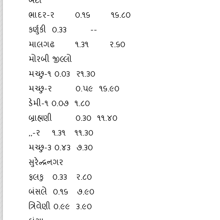
બેટી
ભાદર-ર ૦.૧૬ ૧૬.૮૦
કર્ણુકી ૦.૩૩ --
માલગઢ ૧.૩૧ ર.૬૦
મોરબી જીલ્લો
મચ્‍છુ-૧ ૦.૦૩ ર૧.૩૦
મચ્‍છુ-ર ૦.પ૯ ૧૬.૯૦
ડેમી-૧ ૦.૦૭ ૧.૮૦
બ્રાહ્મણી ૦.૩૦ ૧૧.૪૦
,,-
ર ૧.૩૧ ૧૧.૩૦
મચ્‍છુ-૩ ૦.૪૩ ૭.૩૦
સુરેન્‍દ્રનગર
ફલકુ ૦.૩૩ ર.૮૦
બંસલે ૦.૧૬ ૭.૯૦
ત્રિવેણી ૦.૯૯ ૩.૯૦