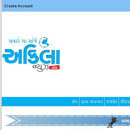
Create Account
હોમ
મુખ્ય સમાચાર
રાજકોટ
સૌરાષ્ટ
સમા