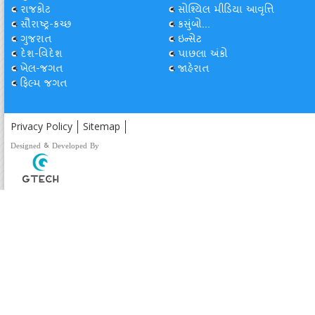
રાજકોટ
સોશ્યિલ મીડિયા આવૃત્તિ
સૌરાષ્ટ્ર-કચ્છ
કસુંબો...
ગુજરાત
ઇન્સેટ
દેશ-વિદેશ
પાછલા અંકો
ખેલ-જગત
જાહેરાત
ફિલ્મ જગત
Privacy Policy
Sitemap
Designed & Developed By