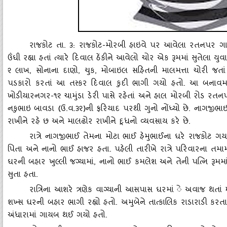
રાજકોટ તા. ૩: રાજકોટ-મોરબી હાઇવે પર આવેલા રતનપર ગામમ
ઉંઘી રહ્યા હતાં ત્‍યારે દિવાલ ઠેંકીને આવેલો ચોર એક રૂમમાં સુતેલા 
૨ લાખ
, સોનાના દાણો, ચુક, મોબાઇલ સહિતની માલમત્તા ચોરી જતા
પડકારો કરતાં આ તસ્‍કર દિવાલ કુદી ભાગી ગયો હતો. આ બનાવમાં 
ખોડીયારનગર-૧૨ ચામુંડા ડેરી પાસે રહેતાં અને હાલ મોરબી રોડ રતનપ
નકુભાઇ બાવડા (ઉ.વ.૩૨)ની ફરિયાદ પરથી ગુનો નોંધ્‍યો છે. નાગજીભા
રાખીને રહે છ અને માલઢોર રાખીને દૂધનો વ્‍યવસાય કરે છે.
રાત્રે નાગજીભાઈ તેમના મોટા ભાઈ હેમુભાઈના ઘરે રાજકોટ ગયા 
પિતા અને નાનો ભાઈ હાજર હતા. પહેલી તારીખે રાત્રે પરિવારના તમા
ઘરની બહાર ખુલ્લી જગ્‍યામાં, નાનો ભાઈ કમલેશ અને તેની પત્‍નિ રૂ
સુતા હતા.
રાત્રિના આશરે ત્રણેક વાગ્‍યાની આસપાસ ઘરમાં ે અવાજ થતાં
શખ્‍સ ઘરની બહાર ભાગી રહ્યો હતો. અમુબેને તાત્‍કાલિક રાડારાડી કર
અંધારામાં ગાયબ થઈ ગયો હતો.