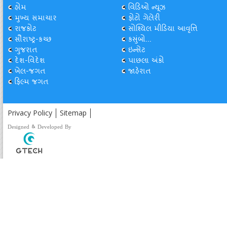
હોમ
વિડિઓ ન્યૂઝ
મુખ્ય સમાચાર
ફોટો ગેલેરી
રાજકોટ
સોશ્યિલ મીડિયા આવૃત્તિ
સૌરાષ્ટ્ર-કચ્છ
કસુંબો...
ગુજરાત
ઇન્સેટ
દેશ-વિદેશ
પાછલા અંકો
ખેલ-જગત
જાહેરાત
ફિલ્મ જગત
Privacy Policy
Sitemap
Designed & Developed By