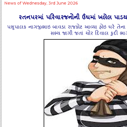
News of Wednesday, 3rd June 2026
રતનપરમાં પરિવારજનોની ઉંઘમાં ખલેલ પાડયા 
પશુપાલક નાગજીભાઇ બાવડા રાજકોટ આવ્‍યા હોઇ ઘરે તેના 
સભ્‍ય જાગી જતાં ચોર દિવાલ કુદી ભા