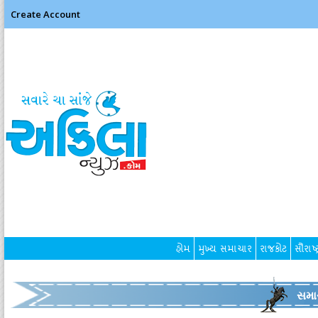
Create Account
હોમ
મુખ્ય સમાચાર
રાજકોટ
સૌરાષ્ટ
સમા