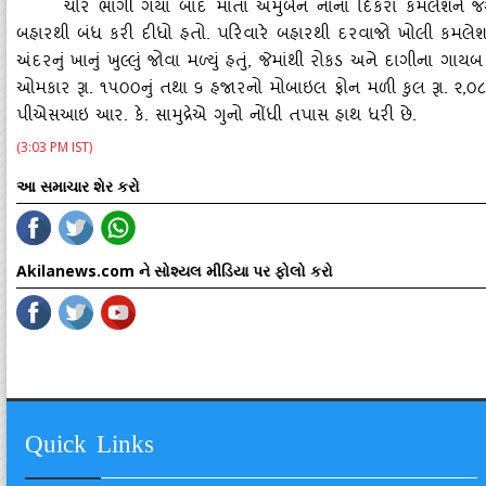
ચોર ભાગી ગયા બાદ માતા અમુબેન નાના દિકરા કમલેશને જગા
બહારથી બંધ કરી દીધો હતો. પરિવારે બહારથી દરવાજો ખોલી કમલેશ
અંદરનું ખાનું ખુલ્લું જોવા મળ્‍યું હતું
, જેમાંથી રોકડ અને દાગીના ગાયબ હ
ઓમકાર રૂા. ૧૫૦૦નું તથા ૬ હજારનો મોબાઇલ ફોન મળી કુલ રૂા. ૨,૦
પીએસઆઇ આર. કે. સામુદ્રેએ ગુનો નોંધી તપાસ હાથ ધરી છે.
(3:03 PM IST)
આ સમાચાર શેર કરો
Akilanews.com ને સોશ્યલ મીડિયા પર ફોલો કરો
Quick Links