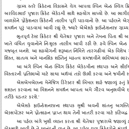
ગ્રામ્‍ય સ્‍તરે ક્રિકેટના વિકાસને વેગ આપવા સ્‍પિન એન્‍ડ સ્‍
અરવિદભાઈ પુજારા ક્રિકેટ એકેડમી સાથે સહયોગ સાધ્‍યો છે. આ ભાગીદા
બાળકોને પ્રોફેશનલ ક્રિકેટની તાલીમ પૂરી પાડવાનો છે. આ પહેલને એગ
સમર્થન પૂરું પાડવામાં આવી રહ્યું છે
, જ્‍યારે એએસકે ફાઉન્‍ડેશન૨૪ ગ્રામ્‍
ભૂતપૂર્વ ટેસ્‍ટ ક્રિકેટર શ્રી ચેતેશ્વર પુજારા અને તેમના પિતા શ
ખાતે વંચિત યુવાનોને નિઃશુલ્‍ક તાલીમ આપી રહી છે. હવે સ્‍પિન એન્
મજબૂત બનશે. આ સહયોગની શરૂઆત નિમિત્તે તારગઢીમાં એક વિશેષ માસ
શિસ્‍ત, સાતત્‍ય અને માનસિક શક્‍તિનું મહત્ત્વ સમજાવીને ભવિષ્‍યમાં ભારત
આ અંગે સ્‍પિન એન્‍ડ સ્‍વિંગ ક્રિકેટ એકેડમીના સ્‍થાપક અને સી
વિસ્‍તારની પ્રતિભાઓ માટે સાચા અર્થમાં તકો ઊભી કરવા અને જમીની સ્‍તર
એસએમએલના મેનેજિગ ડિરેક્‍ટર શ્રી બિમલ શાહે જણાવ્‍યું હતું ક
સશક્‍ત કરવાના આ મિશનને સમર્થન આપતા અમે ગૌરવ અનુભવીએ છીએ. શ્રી 
તરીકે ઘડતર કરશે.'
એએસકે ફાઉન્‍ડેશન૨૪ના સ્‍થાપક સુશ્રી અવની શાંતનુ અગસ્‍તિએ 
એક્‍સપોઝર અને પ્રોત્‍સાહન પ્રાપ્ત થાય તેની ખાતરી કરવા માટે કટિબદ્ધ
આ પહેલ અંગે ખુશી વ્‍યક્‍ત કરતા શ્રી ચેતેશ્વર પુજારાએ જણાવ્‍યું હ