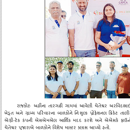
રાજકોટઃ અહીંના તારગઢી ગામમાં આવેલી ચેતેશ્વર અરવિદભાઈ પુજા
ખેડૂત અને ગ્રામ્‍ય પરિવારના બાળકોને નિઃશુલ્‍ક પ્રોફેશનલ ક્રિકેટ 
એગ્રી-ટેક કંપની એસએમએલ આર્થિક મદદ કરશે અને એએસકે ફાઉન્‍ડેશન૨૪
ચેતેશ્વર પુજારાએ બાળકોને વિશેષ માસ્‍ટર ક્‍લાસ આપ્‍યો હતો.