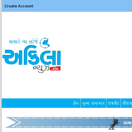
Create Account
હોમ
મુખ્ય સમાચાર
રાજકોટ
સૌરાષ્ટ
સમા