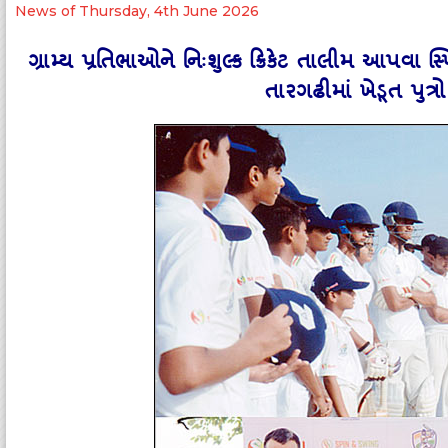
News of Thursday, 4th June 2026
ગ્રામ્‍ય પ્રતિભાઓને નિઃશુલ્‍ક ક્રિકેટ તાલીમ આપવા સ
તારગઢીમાં ખેડૂત પુત્રો