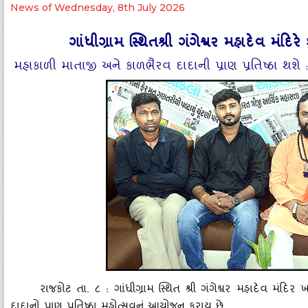
News of Wednesday, 8th July 2026
ગાંધીગ્રામ સ્‍થિતશ્રી ગંગેશ્વર મહાદેવ મંદિરે
મહાકાળી માતાજી અને કાળભૈરવ દાદાની પ્રાણ પ્રતિષ્‍ઠા થ
રાજકોટ તા. ૮ : ગાંધીગ્રામ સ્‍થિત શ્રી ગંગેશ્વર મહાદેવ મં
દાદાનો પ્રાણ પ્રતિષ્‍ઠા મહોત્‍સવનું આયોજન કરાયુ છે.