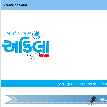
Create Account
હોમ
મુખ્ય સમાચાર
રાજકોટ
સૌરાષ્ટ
સમા