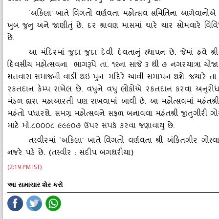
‘અકિલા' ખાતે વિગતો વર્ણવતા મહોત્‍સવ સમિતિના આગેવાનોએ જણાવ્
ખુબ જુનુ અને જાણીતું છે. દર શ્રાવણ માસમાં ચારે ચાર સોમવારે વિવ
છે.
આ મંદિરમાં જુદા જુદા દેવી દેવતાનું સ્‍થાપન છે. જેમાં હવે શ્
દિવસીય મહોત્‍સવના ભાગરૂપે તા. ૧૨ના સાંજે ૩ થી ૭ નગરયાત્રા યોજાશે. જે 
સતવારા સમાજની વાડી થઇ પુનઃ મંદિરે આવી સમાપન થશે. જયારે તા. ૧
રકતદાન કેમ્‍પ રાખેલ છે. વધુને વધુ લોકોએ રકતદાન કરવા અનુરોધ કરા
મંડળ દ્વારા મહાઆરતી પણ રાખવામાં આવી છે. આ મહોત્‍સવમાં મહંતશ્રી 
મહંતો પધારશે. સમગ્ર મહોત્‍સવને સફળ બનાવવા મહંતશ્રી જીતુગીરી ગોસ
માટે મો.૮૦૦૦૮ ૯૯૯૦૭ ઉપર સંપર્ક કરવા જણાવાયુ છે.
તસ્‍વીરમાં
‘અકિલા' ખાતે વિગતો વર્ણવતા શ્રી અંકિતગીર ગોસ્
નજરે પડે છે. (તસ્‍વીર : સંદીપ બગથરીયા)
(2:19 PM IST)
આ સમાચાર શેર કરો