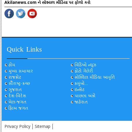
Akilanews.com ને સોશ્યલ મીડિયા પર ફોલો કરો
Quick Links
હોમ
વિડિઓ ન્યૂઝ
મુખ્ય સમાચાર
ફોટો ગેલેરી
રાજકોટ
સોશ્યિલ મીડિયા આવૃત્તિ
સૌરાષ્ટ્ર-કચ્છ
કસુંબો...
ગુજરાત
ઇન્સેટ
દેશ-વિદેશ
પાછલા અંકો
ખેલ-જગત
જાહેરાત
ફિલ્મ જગત
Privacy Policy
Sitemap