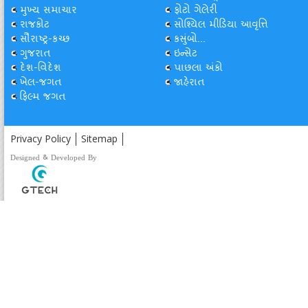
મુખ્ય સમાચાર
ફોટો ગેલેરી
રાજકોટ
સોશ્યિલ મીડિયા આવૃત્તિ
સૌરાષ્ટ્ર-કચ્છ
કસુંબો...
ગુજરાત
ઇન્સેટ
દેશ-વિદેશ
પાછલા અંકો
ખેલ-જગત
જાહેરાત
ફિલ્મ જગત
Privacy Policy
Sitemap
Designed & Developed By