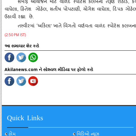
સમગ્ર આયોજન માટે વાળંદ સ્‍પોર્ટસ કલબના તરૂણ રાઠોડ
, ક
વાઘેલા, હિતેશ ગોહેલ, સતીષ પોપટાણી, યોગેશ વાઘેલા, દિપક ગોહ
ઉઠાવી રહ્યા છે.
તસ્‍વીરમાં
‘અકિલા' ખાતે વિગતો વર્ણવતા વાળંદ સ્‍પોર્ટસ કલબ
(2:50 PM IST)
આ સમાચાર શેર કરો
Akilanews.com ને સોશ્યલ મીડિયા પર ફોલો કરો
Quick Links
હોમ
વિડિઓ ન્યૂઝ