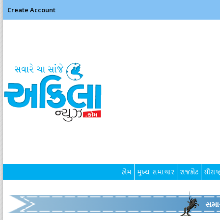
Create Account
હોમ
મુખ્ય સમાચાર
રાજકોટ
સૌરાષ્ટ
સમા