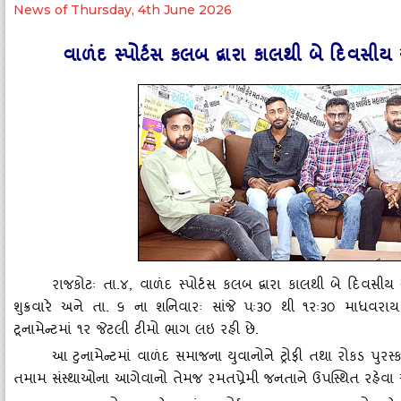
News of Thursday, 4th June 2026
વાળંદ સ્‍પોર્ટસ કલબ દ્વારા કાલથી બે દિવસીય ઓ
રાજકોટઃ તા.૪
, વાળંદ સ્‍પોર્ટસ કલબ દ્વારા કાલથી બે દિવસીય 
શુક્રવારે અને તા. ૬ ના શનિવારઃ સાંજે પઃ૩૦ થી ૧રઃ૩૦ માધવરાય સિ
ટૂનામેન્‍ટમાં ૧ર જેટલી ટીમો ભાગ લઇ રહી છે.
આ ટુનામેન્‍ટમાં વાળંદ સમાજના યુવાનોને ટ્રોફી તથા રોકડ પુરસ્
તમામ સંસ્‍થાઓના આગેવાનો તેમજ રમતપ્રેમી જનતાને ઉપસ્‍થિત રહેવા 