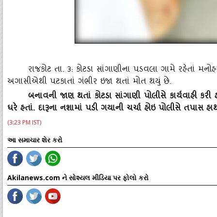
રાજકોટ તા. ૩: કોટડા સાંગાણીના પડવલા ગામે રહેતાં મનોહ
અગાસીએથી પટકાતાં ગંભીર ઇજા થતાં મોત થયું છે.
બનાવની જાણ થતાં કોટડા સાંગાણી પોલીસે કાર્યવાહી કરી હ
ઘરે હતાં. દારૂના નશામાં પડી ગયાની ચર્ચા હોઇ પોલીસે તપાસ હા
(3:23 PM IST)
આ સમાચાર શેર કરો
Akilanews.com ને સોશ્યલ મીડિયા પર ફોલો કરો