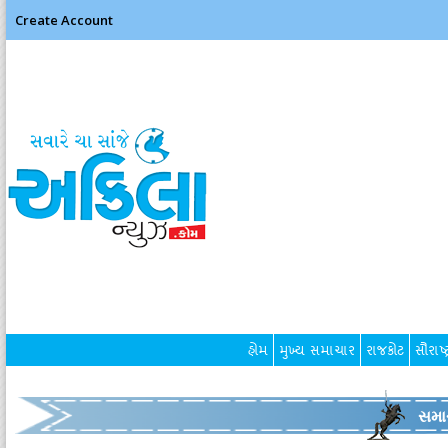
Create Account
હોમ
મુખ્ય સમાચાર
રાજકોટ
સૌરાષ્ટ
સમા