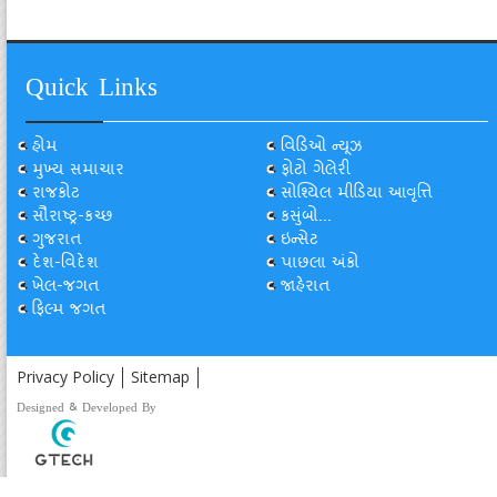
Quick Links
હોમ
વિડિઓ ન્યૂઝ
મુખ્ય સમાચાર
ફોટો ગેલેરી
રાજકોટ
સોશ્યિલ મીડિયા આવૃત્તિ
સૌરાષ્ટ્ર-કચ્છ
કસુંબો...
ગુજરાત
ઇન્સેટ
દેશ-વિદેશ
પાછલા અંકો
ખેલ-જગત
જાહેરાત
ફિલ્મ જગત
Privacy Policy
Sitemap
Designed & Developed By