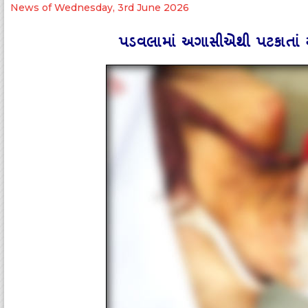
News of Wednesday, 3rd June 2026
પડવલામાં અગાસીએથી પટકાતાં 