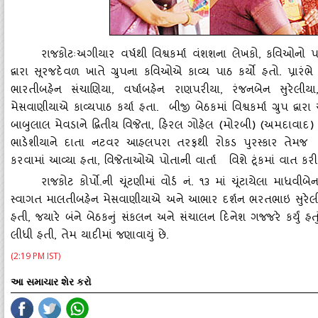
રાજકોટઃઅગીયાર વર્ષથી વિશ્વકર્મા વંશશના લેખકો
, કવિઓનો પરિ
દ્વારા સૂરજદેવળ ખાતે ગ્રુપના કવિઓએ કાવ્‍ય પાઠ કર્યો હતો. પ્રારંભ
ભારતીબહેન સંચાણિયા, વર્ષાબહેન રાણપરીયા, રંજનબેન સુરેલી
મેસવાણીયાએ કાવ્‍યપાઠ કર્યા હતા. બીજી બેઠકમાં વિશ્વકર્મા ગ્રુપ દ્વાર
બાબુલાલ મેવડાને દ્વિતીય વિજેતા, હિરલ ગોહેલ (મોરબી) (અમદાવાદ) 
ભાડેશીયાને દાતા નટવર આહલપરા તરફથી રોકડ પુરસ્‍કાર તેમજ શ
કરવામાં આવ્‍યા હતા, વિજેતાઓએ પોતાની વાર્તા વિશે ટૂંકમાં વાત કરી
રાજકોટ કોર્પો.ની ચૂંટણીમાં વોર્ડ નં. ૧૩ માં ચૂંટાયેલા માધવી
સ્‍વાગત માલતીબહેન મેસવાણીયાએ અને આભાર દર્શન ભરતભાઇ સુરેલીયાએ 
હતી
, જયારે બંને બેઠકનું સંકલન અને સંચાલન દિનેશ ગજજરે કર્યું હ
લીધી હતી, તેમ યાદીમાં જણાવાયું છે.
(2:19 PM IST)
આ સમાચાર શેર કરો