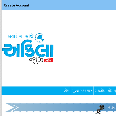
Create Account
હોમ
મુખ્ય સમાચાર
રાજકોટ
સૌરાષ્ટ
સમા