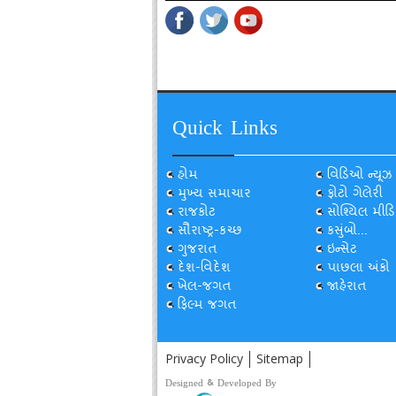
Quick Links
હોમ
વિડિઓ ન્યૂઝ
મુખ્ય સમાચાર
ફોટો ગેલેરી
રાજકોટ
સોશ્યિલ મીડિ
સૌરાષ્ટ્ર-કચ્છ
કસુંબો...
ગુજરાત
ઇન્સેટ
દેશ-વિદેશ
પાછલા અંકો
ખેલ-જગત
જાહેરાત
ફિલ્મ જગત
Privacy Policy
Sitemap
Designed & Developed By