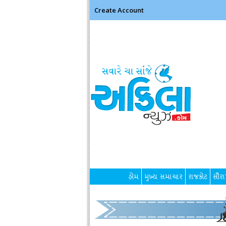
Create Account
હોમ
મુખ્ય સમાચાર
રાજકોટ
સૌરાષ