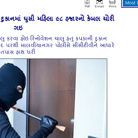
Most 
Pdf
Email
Print
માં દુકાનમાં ઘુસી મહિલા ૯૮ હજારનો કેબલ ચોરી
ગઇ
 ચાલુ કરવા હોઇ રિનોવેશન ચાલુ હતું કપડાની દુકાન
ાદ પરથી માલવીયાનગર પોલીસે સીસીટીવીને આધારે
તપાસ હાથ ધરી