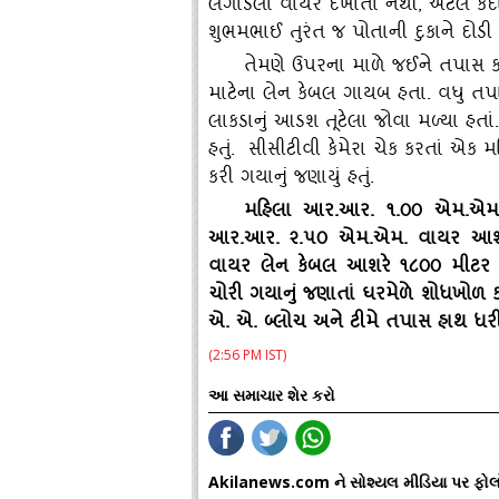
લગાડેલા વાયર દેખાતા નથી, એટલે કદા
શુભમભાઈ તુરંત જ પોતાની દુકાને દોડી
તેમણે ઉપરના માળે જઈને તપાસ કરતા 
માટેના લેન કેબલ ગાયબ હતા. વધુ તપા
લાકડાનું આડશ તૂટેલા જોવા મળ્‍યા હતાં. જ
હતું. સીસીટીવી કેમેરા ચેક કરતાં એક
કરી ગયાનું જણાયું હતું.
મહિલા આર.આર. ૧.૦૦ એમ.એમ.
આર.આર. ૨.૫૦ એમ.એમ. વાયર આશરે 
વાયર લેન કેબલ આશરે ૧૮૦૦ મીટર અ
ચોરી ગયાનું જણાતાં ઘરમેળે શોધખો
એ. એ. બ્‍લોચ અને ટીમે તપાસ હાથ ધરી
(2:56 PM IST)
આ સમાચાર શેર કરો
Akilanews.com ને સોશ્યલ મીડિયા પર ફોલ