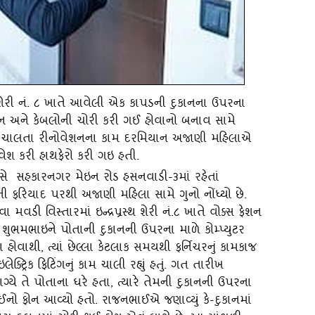
્‍થ શેરી નં. ૮ ખાતે આવેલી એક કાપડની દુકાનના ઉપરના
ામાન અને કેબલોની ચોરી કરી ગઈ હોવાનો બનાવ સામે
ાટે ચાલતા રીનોવેશનના કામ દરમિયાન અજાણી મહિલાએ
્રવેશ કરી હાથફેરો કરી ગઇ હતી.
 સહકારનગર મેઇન રોડ હસનવાડી-૩માં રહેતાં
ફરિયાદ પરથી અજાણી મહિલા સામે ગુનો નોંધ્‍યો છે.
 વિસ્‍તારમાં ઇન્‍દ્રપ્રસ્‍થ શેરી નં.૮ ખાતે વોક્‍સ ફેશન
ુભમભાઇને પોતાની દુકાનની ઉપરના માળે કોમ્‍પ્‍યુટર
ા હોવાથી
, ત્‍યાં છેલ્લા કેટલાક સમયથી ફર્નિચરનું કામકાજ
્‍ટ્રિક ફિટિંગનું કામ ચાલી રહ્યું હતું. ગત તારીખ
યે તે પોતાના ઘરે હતા, ત્‍યારે તેમની દુકાનની ઉપરના
ો ફોન આવ્‍યો હતો. રાજનભાઈએ જણાવ્‍યું કે-દુકાનમાં