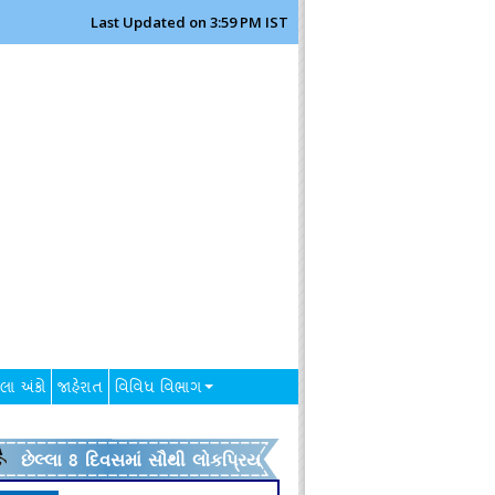
Last Updated on 3:59 PM IST
લા અંકો
જાહેરાત
વિવિધ વિભાગ
છેલ્લા 8 દિવસમાં સૌથી લોકપ્રિય