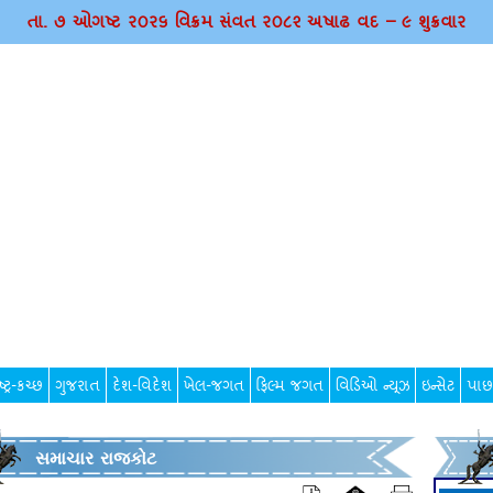
તા. ૭ ઓગષ્ટ ર૦ર૬ વિક્રમ સંવત ર૦૮૨ અષાઢ વદ – ૯ શુક્રવાર
્ટ્ર-કચ્છ
ગુજરાત
દેશ-વિદેશ
ખેલ-જગત
ફિલ્મ જગત
વિડિઓ ન્યૂઝ
ઇન્સેટ
પાછ
સમાચાર રાજકોટ