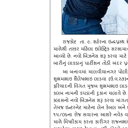
રાજકોટ તા. ૯: શહેરના ઇન્‍દ્રપ્રસ
માળેથી તસ્‍કર મહિલા ઇલેક્‍ટ્રિક સરસ
આવ્‍યો છે. નવો બિઝનેસ શરૂ કરવા મ
બારીનું લાકડાનું પાર્ટીશન તોડી અંદર પ
આ બનાવમાં માલવીયાનગર પોલીસે
શુભમભાઇ શૈલેષભાઇ લાડવા (ઉ.વ.૨૭)ની 
ફરિયાદની વિગત મુજબ શુભમભાઇ લાડવા મવડી
કલબ નામની કપડાંની દુકાન ચલાવે છે. શ
ક્‍લાસનો નવો બિઝનેસ શરૂ કરવા માંગત
તેમજ ઇન્‍ટરનેટ માટેના લેન કેબલ અને ઇલેક
૧૫/૦૬ના રોજ સવારના આશરે નવેક વાગ્‍
માળે મિષાીકામ કરતા કારીગર રાજનભાઈન