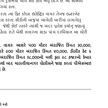
ચ દુકાનમાં ચોરી થઈ હોય એવું લાગે છે. આ સાંભળી
 ગયા હતા.
ત્‍યાં ફિટ કરેલા ઇલેક્‍ટ્રિક વાયર તેમજ ઇન્‍ટરનેટ
સ કરતા સીડીની બાજુમાં આવેલી બારીમાં લગાવેલું
ેથી કોઈ તસ્‍કરે ત્‍યાંથી જ અંદર પ્રવેશ કર્યાનું જણાયું
 મહિલા રાતે બેથી સવારના સાડા પાંચ દરમિયાન આ ચોરી
 વાયરઃ આશરે ૫૦૦ મીટર અંદાજિત કિંમત ૩૦
,૦૦૦,
૯૦૦ મીટર અંદાજિત કિંમત ૪૦,૦૦૦, ડીલીંક કેટ ૬
ંદાજિત કિંમત ૨૮,૦૦૦નો મળી કુલ ૯૮ હજારનો કેબલ
ળ કર્યા બાદ માલવીયાનગર પોલીસને જાણ કરતાં પીએસઆઇ
 છે.
ો કરો