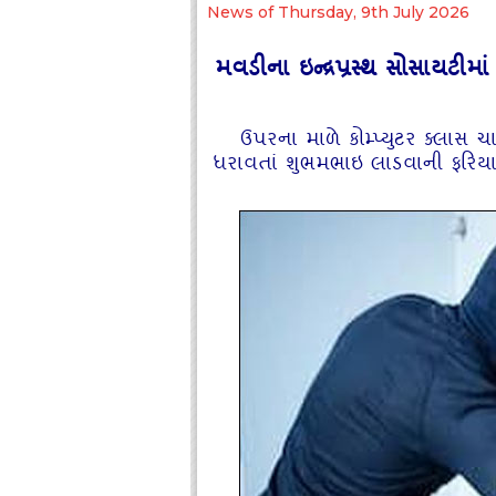
News of Thursday, 9th July 2026
મવડીના ઇન્‍દ્રપ્રસ્‍થ સોસાયટી
ઉપરના માળે કોમ્‍પ્‍યુટર ક્‍લાસ
ધરાવતાં શુભમભાઇ લાડવાની ફરિય