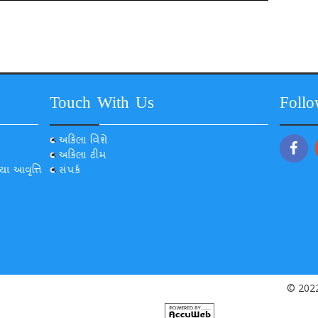
Touch With Us
Foll
અકિલા વિશે
અકિલા ટીમ
યા આવૃત્તિ
સંપર્ક
© 2022