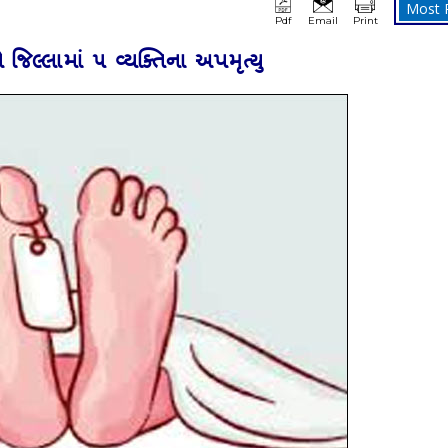
Most 
Pdf
Email
Print
િલ્લામાં ૫ વ્‍યક્‍તિના અપમૃત્‍યુ