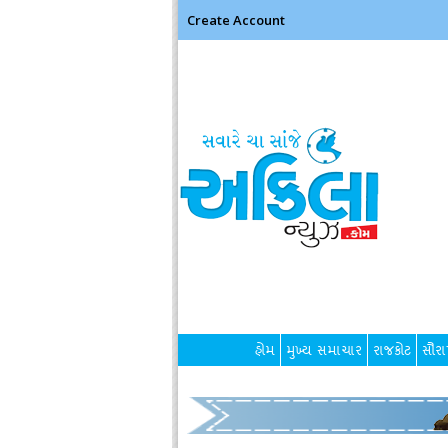
Create Account
હોમ
મુખ્ય સમાચાર
રાજકોટ
સૌરાષ