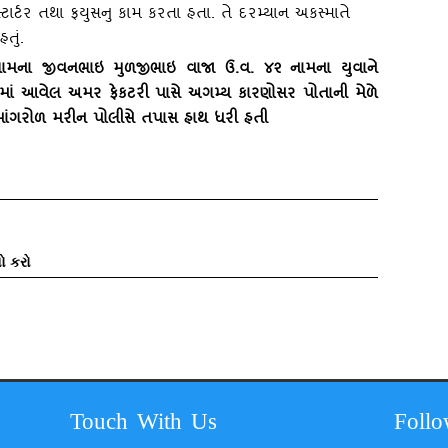
ટાર્ટર તથા ફયુસનુ કામ કરતા હતા. તે દરમ્‍યાન અકસ્‍માતે
હતું.
ગામના જીવનભાઇ મુળજીભાઇ વાજા ઉ.વ. ૪૨ નામના યુવાને
ારમાં આવેલ અમર ફેકટરી પાસે અગમ્‍ય કારણોસર પોતાની મેળે
ંગરોળ મરીન પોલીસે તપાસ હાથ ધરી હતી
ો કરો
Touch With Us
Foll