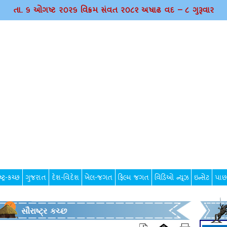
તા. ૬ ઓગષ્ટ ર૦ર૬ વિક્રમ સંવત ર૦૮૨ અષાઢ વદ – ૮ ગુરૂવાર
્ટ્ર-કચ્છ
ગુજરાત
દેશ-વિદેશ
ખેલ-જગત
ફિલ્મ જગત
વિડિઓ ન્યૂઝ
ઇન્સેટ
પાછ
સૌરાષ્ટ્ર કચ્છ