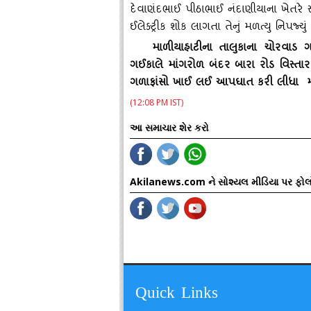
દેવાણંદભાઈ પીઠાભાઈ નંદાણીયાના ખેતરે સ્‍
ઈલેક્‍ટ્રીક શોક લાગતા તેનું મળત્‍યુ નિપજ્‍યું 
માળીયાહાટીના તાલુકાના ચોરવાડ 
ગઈકાલે માંગરોળ બંદર બારા રોડ વિસ્‍ત
ગળાફાંસો ખાઈ લઈ આપઘાત કરી લીધા મા
(12:08 PM IST)
આ સમાચાર શેર કરો
Akilanews.com ને સોશ્યલ મીડિયા પર ફોલ
Quick Links