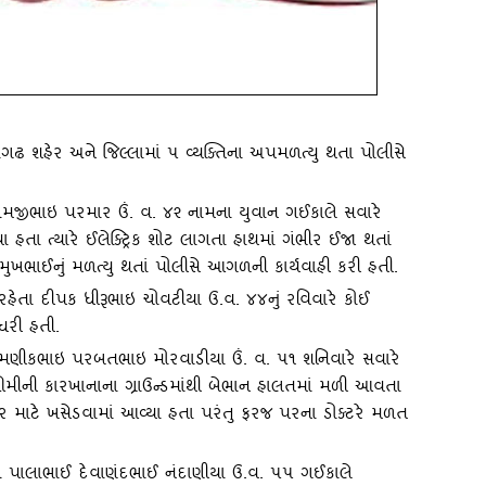
નાગઢ શહેર અને જિલ્લામાં ૫ વ્‍યક્‍તિના અપમળત્‍યુ થતા પોલીસે
ામજીભાઇ પરમાર ઉં. વ. ૪૨ નામના યુવાન ગઈકાલે સવારે
 હતા ત્‍યારે ઈલેક્‍ટ્રિક શોટ લાગતા હાથમાં ગંભીર ઈજા થતાં
ુખભાઈનું મળત્‍યુ થતાં પોલીસે આગળની કાર્યવાહી કરી હતી.
હેતા દીપક ધીરૂભાઇ ચોવટીયા ઉ.વ. ૪૪નું રવિવારે કોઈ
ધરી હતી.
રમણીકભાઇ પરબતભાઇ મોરવાડીયા ઉં. વ. ૫૧ શનિવારે સવારે
મીની કારખાનાના ગ્રાઉન્‍ડમાંથી બેભાન હાલતમાં મળી આવતા
ર માટે ખસેડવામાં આવ્‍યા હતા પરંતુ ફરજ પરના ડોક્‍ટરે મળત
ા પાલાભાઈ દેવાણંદભાઈ નંદાણીયા ઉ.વ. ૫૫ ગઈકાલે