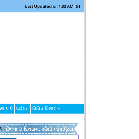
Last Updated on 1:33 AM IST
લા અંકો
જાહેરાત
વિવિધ વિભાગ
છેલ્લા 8 દિવસમાં સૌથી લોકપ્રિય