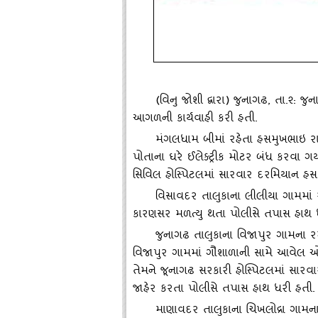
(વિનુ જોશી દ્વારા) જુનાગઢ, તા.૨: જુ
આગળની કાર્યવાહી કરી હતી.
મંગલધામ બીમાં રહેતા હસમુખભાઇ ર
પોતાના ઘરે ઈલેક્‍ટ્રીક મોટર બંધ કરવા ગયા
સિવિલ હોસ્‍પિટલમાં સારવાર દરમિયાન હસમ
વિસાવદર તાલુકાના લીલીયા ગામમાં ર
કારણસર મળત્‍યુ થતા પોલીસે તપાસ હાથ 
જુનાગઢ તાલુકાના વિજાપુર ગામના 
વિજાપુર ગામમાં ગૌશાળાની સામે આવેલ ઓ
તેમને જૂનાગઢ સરકારી હોસ્‍પિટલમાં સારવા
જાહેર કરતા પોલીસે તપાસ હાથ ધરી હતી.
માણાવદર તાલુકાના ચિખલોદ્રા ગામન