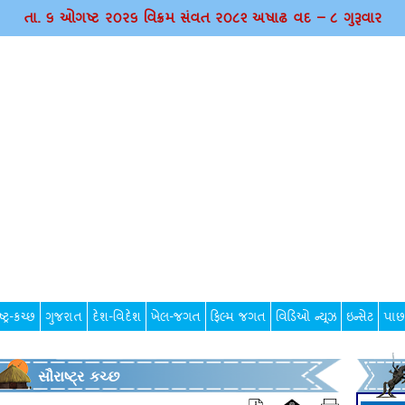
તા. ૬ ઓગષ્ટ ર૦ર૬ વિક્રમ સંવત ર૦૮૨ અષાઢ વદ – ૮ ગુરૂવાર
્ટ્ર-કચ્છ
ગુજરાત
દેશ-વિદેશ
ખેલ-જગત
ફિલ્મ જગત
વિડિઓ ન્યૂઝ
ઇન્સેટ
પાછ
સૌરાષ્ટ્ર કચ્છ