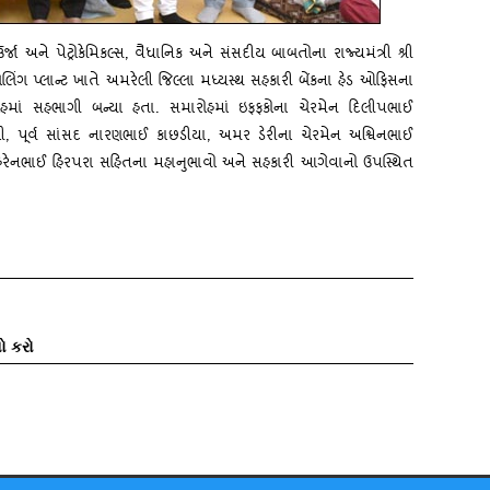
ઉર્જા અને પેટ્રોકેમિકલ્‍સ, વૈધાનિક અને સંસદીય બાબતોના રાજ્‍યમંત્રી શ્રી
ંગ પ્‍લાન્‍ટ ખાતે અમરેલી જિલ્લા મધ્‍યસ્‍થ સહકારી બેંકના હેડ ઓફિસના
ોહમાં સહભાગી બન્‍યા હતા. સમારોહમાં ઇફફકોના ચેરમેન દિલીપભાઈ
ી, પૂર્વ સાંસદ નારણભાઈ કાછડીયા, અમર ડેરીના ચેરમેન અશ્વિનભાઈ
િરેનભાઈ હિરપરા સહિતના મહાનુભાવો અને સહકારી આગેવાનો ઉપસ્‍થિત
ો કરો