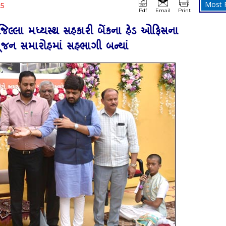
Most 
25
Pdf
Email
Print
 જિલ્લા મધ્‍યસ્‍થ સહકારી બેંકના હેડ ઓફિસના
િપૂજન સમારોહમાં સહભાગી બન્‍યાં