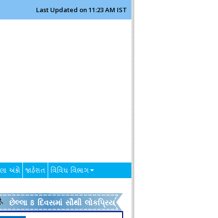
Last Updated on 11:23 AM IST
લા અંકો
જાહેરાત
વિવિધ વિભાગ
છેલ્લા 8 દિવસમાં સૌથી લોકપ્રિય