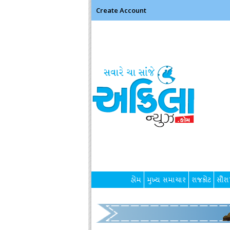
Create Account
હોમ
મુખ્ય સમાચાર
રાજકોટ
સૌરાષ