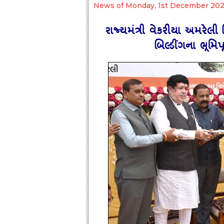
News of Monday, 1st December 20
રાજ્‍યમંત્રી વેકરીયા અમરેલી
બિલ્‍ડીંગના ભૂમ