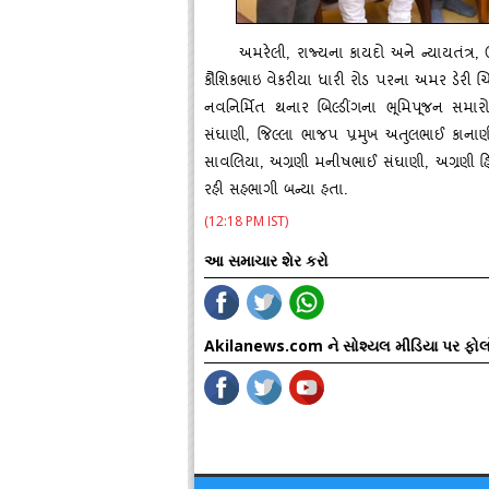
અમરેલી
, રાજ્‍યના કાયદો અને ન્‍યાયતંત્ર, 
કૌશિકભાઇ વેકરીયા ધારી રોડ પરના અમર ડેરી ચિલિ
નવનિર્મિત થનાર બિલ્‍ડીંગના ભૂમિપૂજન સમાર
સંઘાણી, જિલ્લા ભાજપ પ્રમુખ અતુલભાઈ કાનાણ
સાવલિયા, અગ્રણી મનીષભાઈ સંઘાણી, અગ્રણી હ
રહી સહભાગી બન્‍યા હતા.
(12:18 PM IST)
આ સમાચાર શેર કરો
Akilanews.com ને સોશ્યલ મીડિયા પર ફોલ