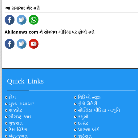
આ સમાચાર શેર કરો
Akilanews.com ને સોશ્યલ મીડિયા પર ફોલો કરો
Quick Links
હોમ
વિડિઓ ન્યૂઝ
મુખ્ય સમાચાર
ફોટો ગેલેરી
રાજકોટ
સોશ્યિલ મીડિયા આવૃત્તિ
સૌરાષ્ટ્ર-કચ્છ
કસુંબો...
ગુજરાત
ઇન્સેટ
દેશ-વિદેશ
પાછલા અંકો
ખેલ-જગત
જાહેરાત