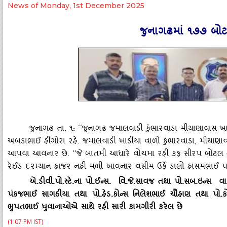
News of Monday, 1st December 2025
જુનાગઢમાં ૧૭૭ બોટ
જુનાગઢ તા. ૧:
‘‘
જૂનાગઢ જમાલવાડી કુંભારવાડા મીયાણાવાસ ખાત
અબડાભાઈ હીંગોરા રહે. જમાલવાડી ખાડીયા વાળો કુંભારવાડા
,
મીયાણાવા
આપવા આવનાર છે.
‘‘
જે બાતમી આધારે વોચમા રહી કફ સીરપ બોટલ 
રેઈડ દરમ્‍યાન હાજર નહી મળી આવનાર વસીમ ઉર્ફે ડાલો હાસમભાઈ પલે
એ.ડીવી.પો.સ્‍ટે.ના પો.ઈન્‍સ. વિ.જે.સાવજ તથા પો.સબ.ઇન્
પંકજભાઈ સાગઠીયા તથા પો.હેડ.કોન્‍સ નિલેશભાઈ ચૌહાણ તથા પો.કો
ભુપતભાઈ ધુવાનાઓએ સાથે રહી સારી કામગીરી કરેલ છે
(1:07 PM IST)