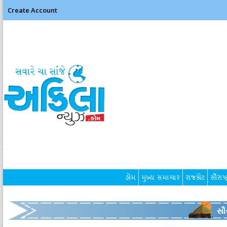
Create Account
હોમ
મુખ્ય સમાચાર
રાજકોટ
સૌરાષ્ટ
સૌર