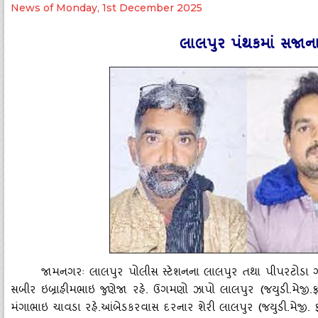
News of Monday, 1st December 2025
લાલપુર પંથકમાં સજાન
જામનગરઃ લાલપુર પોલીસ સ્‍ટેશનના લાલપુર તથા પીપરટોડા ગ
સબીર ઇબ્રાહીમભાઇ જુણેજા રહે. ઉગમણો ઝાપો લાલપુર (જયુડી.મેજી.ફર્
મંગાભાઇ ચાવડા રહે.આંબેડકરવાસ દરનાર શેરી લાલપુર (જયુડી.મેજી. ફર્