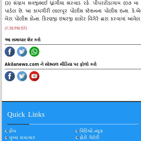
(૩) સંગ્રામ સવજીભાઈ ધ્રાંગીયા ભરવાડ રહે. પીપરટોડાગામ (૦૭ મા એ
પાડેલ છે. આ કામગીરી લાલપુર પોલીસ સ્‍ટેશનના પોલીસ ઇન્‍સ. કે
બેરા પોલીસ કોન્‍સ. કિરણજી ઇશ્વરજી ઠાકોર વિગેરે દ્વારા કરવામાં આવેલ 
(1:36 PM IST)
આ સમાચાર શેર કરો
Akilanews.com ને સોશ્યલ મીડિયા પર ફોલો કરો
Quick Links
હોમ
વિડિઓ ન્યૂઝ
મુખ્ય સમાચાર
ફોટો ગેલેરી