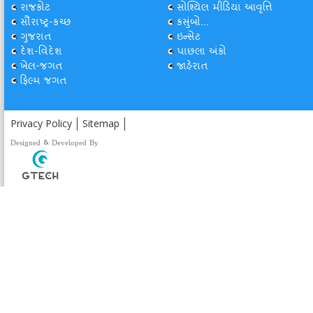
રાજકોટ
સોશ્યિલ મીડિયા આવૃત્તિ
સૌરાષ્ટ્ર-કચ્છ
કસુંબો...
ગુજરાત
ઇન્સેટ
દેશ-વિદેશ
પાછલા અંકો
ખેલ-જગત
જાહેરાત
ફિલ્મ જગત
Privacy Policy
Sitemap
Designed & Developed By