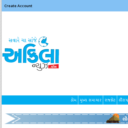
Create Account
હોમ
મુખ્ય સમાચાર
રાજકોટ
સૌરાષ્ટ
સૌર