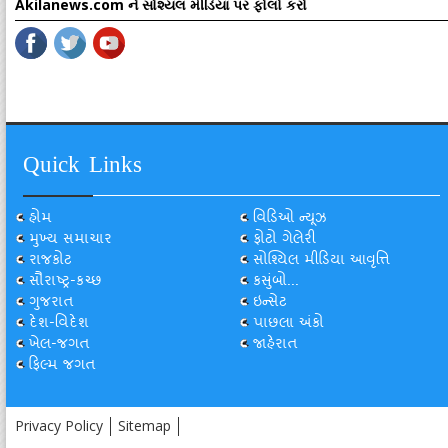
Akilanews.com ને સોશ્યલ મીડિયા પર ફોલો કરો
Quick Links
હોમ
વિડિઓ ન્યૂઝ
મુખ્ય સમાચાર
ફોટો ગેલેરી
રાજકોટ
સોશ્યિલ મીડિયા આવૃત્તિ
સૌરાષ્ટ્ર-કચ્છ
કસુંબો...
ગુજરાત
ઇન્સેટ
દેશ-વિદેશ
પાછલા અંકો
ખેલ-જગત
જાહેરાત
ફિલ્મ જગત
Privacy Policy
Sitemap