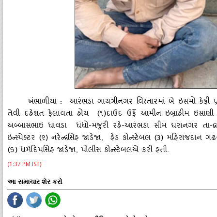
ખંભાળીયા : આરંભડા ગાયત્રીનગર વિસ્‍તારમાં બે ઇસમો કેફી 
તેવી દહેશત ફેલાવતા હોય (૧)દાઉદ ઉર્ફે આમીન ઇબ્રાહીમ ઇસાણી
અબ્‍બાસભાઇ ધાવડા ધંધો
-મજુરી રહે-આરંભડા સીમ ઘરાનગર તા-દ્
ઇન્‍સ્‍પેક્‍ટર (૨) નરેન્‍દ્રસિંહ જાડેજા, હેડ કોન્‍સ્‍ટેબલ (૩) મહિરા
(૬) ધર્મદિપસિંહ જાડેજા, પોલીસ કોન્‍સ્‍ટેબલએ કરી હતી.
(1:37 PM IST)
આ સમાચાર શેર કરો