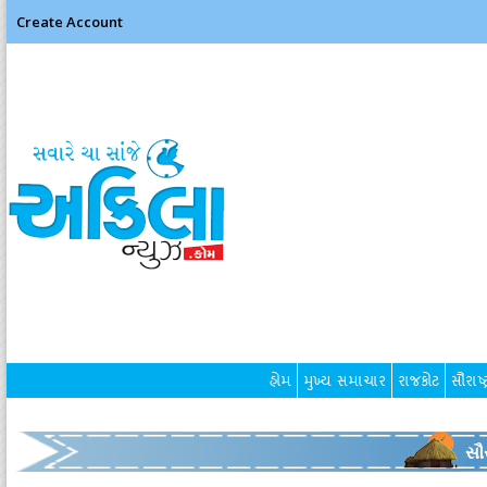
Create Account
હોમ
મુખ્ય સમાચાર
રાજકોટ
સૌરાષ્ટ
સૌર