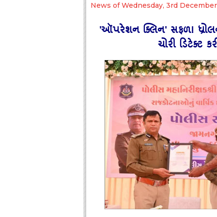
News of Wednesday, 3rd December
'ઑપરેશન ક્લિન' સફળ! ધ્રોલ
ચોરી ડિટેક્ટ ક