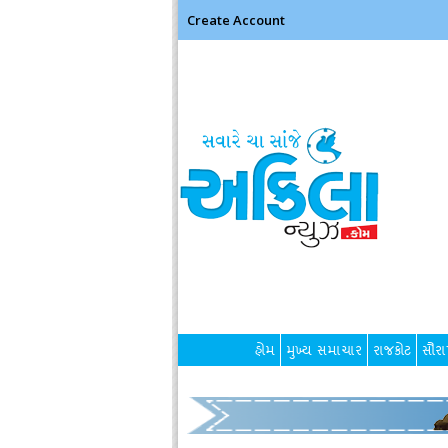
Create Account
હોમ
મુખ્ય સમાચાર
રાજકોટ
સૌરાષ