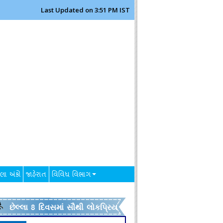
Last Updated on 3:51 PM IST
લા અંકો
જાહેરાત
વિવિધ વિભાગ
છેલ્લા 8 દિવસમાં સૌથી લોકપ્રિય