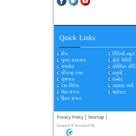
Quick Links
હોમ
વિડિઓ ન્યૂઝ
મુખ્ય સમાચાર
ફોટો ગેલેરી
રાજકોટ
સોશ્યિલ મીડિ
સૌરાષ્ટ્ર-કચ્છ
કસુંબો...
ગુજરાત
ઇન્સેટ
દેશ-વિદેશ
પાછલા અંકો
ખેલ-જગત
જાહેરાત
ફિલ્મ જગત
Privacy Policy
Sitemap
Designed & Developed By