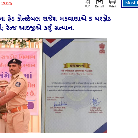
Most 
 2025
Pdf
Email
Print
ના હેડ કોન્સ્ટેબલ રાજેશ મકવાણાએ 5 ઘરફોડ
રી; રેન્જ આઇજીએ કર્યું સન્માન.