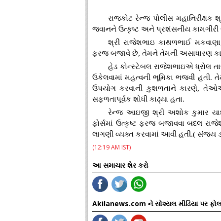
રાજકોટ રેન્જ પોલીસ મહાનિરીક્ષક 
જવાનને ઉત્કૃષ્ટ અને પ્રશંસનીય કામગીરી
શ્રી રાજેશભાઇ કાથળભાઈ મકવાણા, 
ફરજ બજાવે છે, તેમને તેમની અસાધારણ કામ
હેડ કોન્સ્ટેબલ રાજેશભાઇએ ધ્રોલ ત
ઉકેલવામાં મહત્વની ભૂમિકા ભજવી હતી. તે
ઉપયોગ કરવાની કુશળતાને કારણે, તેઓ
સફળતાપૂર્વક શોધી કાઢ્યા હતા.
રેન્જ આઇજી શ્રી અશોક કુમાર યાદ
ફોર્સમાં ઉત્કૃષ્ટ ફરજ બજાવવા બદલ રા
લાગણી વ્યક્ત કરવામાં આવી હતી.( સંજય ડ
(12:19 AM IST)
આ સમાચાર શેર કરો
Akilanews.com ને સોશ્યલ મીડિયા પર ફોલ