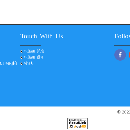
Touch With Us
Foll
અકિલા વિશે
અકિલા ટીમ
યા આવૃત્તિ
સંપર્ક
© 2022