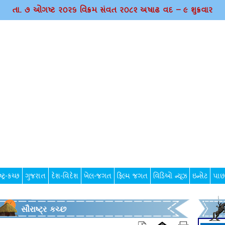
તા. ૭ ઓગષ્ટ ર૦ર૬ વિક્રમ સંવત ર૦૮૨ અષાઢ વદ – ૯ શુક્રવાર
્ટ્ર-કચ્છ
ગુજરાત
દેશ-વિદેશ
ખેલ-જગત
ફિલ્મ જગત
વિડિઓ ન્યૂઝ
ઇન્સેટ
પાછ
સૌરાષ્ટ્ર કચ્છ