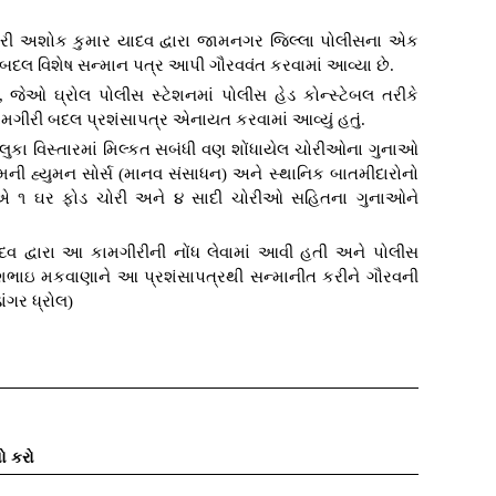
શ્રી અશોક કુમાર યાદવ દ્વારા જામનગર જિલ્લા પોલીસના એક
 બદલ વિશેષ સન્માન પત્ર આપી ગૌરવવંત કરવામાં આવ્યા છે.
જેઓ ઘ્રોલ પોલીસ સ્ટેશનમાં પોલીસ હેડ કોન્સ્ટેબલ તરીકે
ગીરી બદલ પ્રશંસાપત્ર એનાયત કરવામાં આવ્યું હતું.
ાલુકા વિસ્તારમાં મિલ્કત સબંધી વણ શોંધાયેલ ચોરીઓના ગુનાઓ
મની હ્યુમન સોર્સ (માનવ સંસાધન) અને સ્થાનિક બાતમીદારોનો
એ ૧ ઘર ફોડ ચોરી અને ૪ સાદી ચોરીઓ સહિતના ગુનાઓને
વ દ્વારા આ કામગીરીની નોંધ લેવામાં આવી હતી અને પોલીસ
જેશભાઇ મકવાણાને આ પ્રશંસાપત્રથી સન્માનીત કરીને ગૌરવની
ાંગર ધ્રોલ)
ો કરો