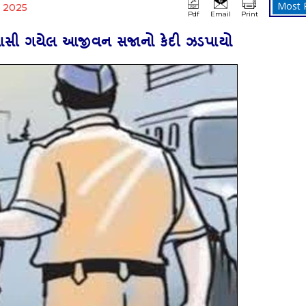
Most 
 2025
Pdf
Email
Print
નાસી ગયેલ આજીવન સજાનો કેદી ઝડપાયો