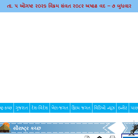
તા. ૫ ઓગષ્ટ ર૦ર૬ વિક્રમ સંવત ર૦૮૨ અષાઢ વદ – ૭ બુધવાર
્ટ્ર-કચ્છ
ગુજરાત
દેશ-વિદેશ
ખેલ-જગત
ફિલ્મ જગત
વિડિઓ ન્યૂઝ
ઇન્સેટ
પાછ
સૌરાષ્ટ્ર કચ્છ