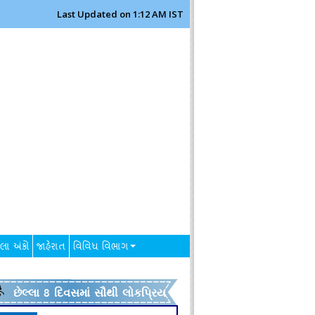
Last Updated on 1:12 AM IST
લા અંકો
જાહેરાત
વિવિધ વિભાગ
છેલ્લા 8 દિવસમાં સૌથી લોકપ્રિય