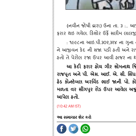
(
નવીન જોષી દ્વારા) ઉના તા. ૩ :.. 
ફરાર થઇ ગયેલ. કિશોર ઉર્ફે સલીમ લાલજીભ
:
૧૯૯૮ના આઇ.પી.૩૦૨
,
૩૨૪ ના ગુના
ને આજીવન કેદ ની સજા પડી હતી અને રાજક
હતો તે પેરોલ રજા ઉપર આવી હાજર ના થ
આ કેદી ફરાર હોય ગીર સોમનાથ જિલ્લ
રાજપૂત અને પી. એસ. આઈ. એ. સી. સિં
હેડ કોન્‍સ્‍ટેબલ અરવિંદ ભાઈ જાની પો. ક
મળતા વર સીંગપુર રોડ ઉપર આવેલ અર્જુન કો
આપેલ હતો.
(10:42 AM IST)
આ સમાચાર શેર કરો