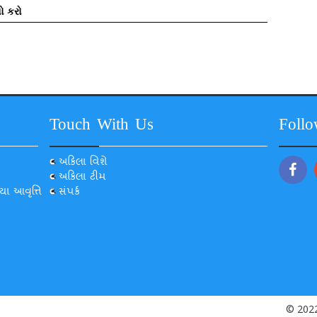
ો કરો
Touch With Us
Foll
અકિલા વિશે
અકિલા ટીમ
યા આવૃત્તિ
સંપર્ક
© 2022