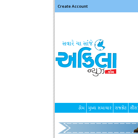
Create Account
હોમ
મુખ્ય સમાચાર
રાજકોટ
સૌરાષ