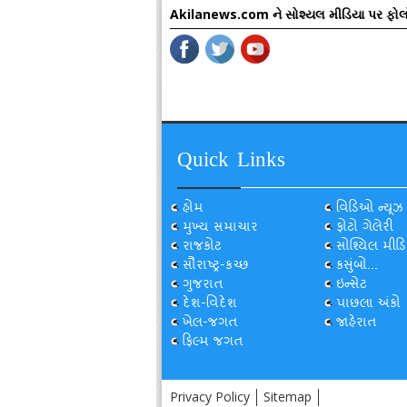
Akilanews.com ને સોશ્યલ મીડિયા પર ફોલ
Quick Links
હોમ
વિડિઓ ન્યૂઝ
મુખ્ય સમાચાર
ફોટો ગેલેરી
રાજકોટ
સોશ્યિલ મીડિ
સૌરાષ્ટ્ર-કચ્છ
કસુંબો...
ગુજરાત
ઇન્સેટ
દેશ-વિદેશ
પાછલા અંકો
ખેલ-જગત
જાહેરાત
ફિલ્મ જગત
Privacy Policy
Sitemap