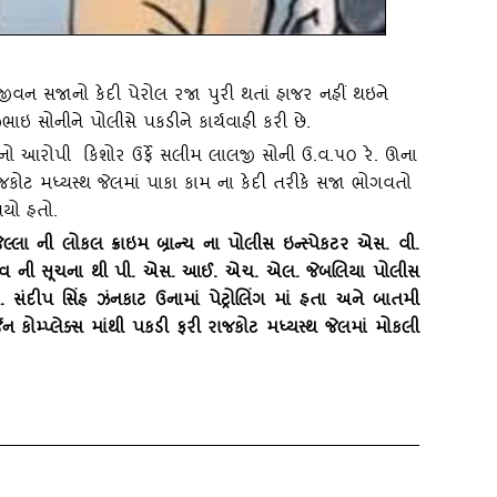
આજીવન સજાનો કેદી પેરોલ રજા પુરી થતાં હાજર નહીં થઇને
ાઇ સોનીને પોલીસે પકડીને કાર્યવાહી કરી છે.
 નો આરોપી કિશોર ઉર્ફે સલીમ લાલજી સોની ઉ.વ.૫૦ રે. ઊના
ોટ મધ્‍યસ્‍થ જેલમાં પાકા કામ ના કેદી તરીકે સજા ભોગવતો
યો હતો.
ા ની લોકલ ક્રાઇમ બ્રાન્‍ચ ના પોલીસ ઇન્‍સ્‍પેકટર એસ. વી.
ધવ ની સૂચના થી પી. એસ. આઈ. એચ. એલ. જેબલિયા પોલીસ
ો. સંદીપ સિંહ ઝંનકાટ ઉનામાં પેટ્રોલિંગ માં હતા અને બાતમી
મ્‍પ્‍લેક્‍સ માંથી પકડી ફરી રાજકોટ મધ્‍યસ્‍થ જેલમાં મોકલી