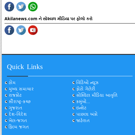
Akilanews.com ને સોશ્યલ મીડિયા પર ફોલો કરો
Quick Links
હોમ
વિડિઓ ન્યૂઝ
મુખ્ય સમાચાર
ફોટો ગેલેરી
રાજકોટ
સોશ્યિલ મીડિયા આવૃત્તિ
સૌરાષ્ટ્ર-કચ્છ
કસુંબો...
ગુજરાત
ઇન્સેટ
દેશ-વિદેશ
પાછલા અંકો
ખેલ-જગત
જાહેરાત
ફિલ્મ જગત