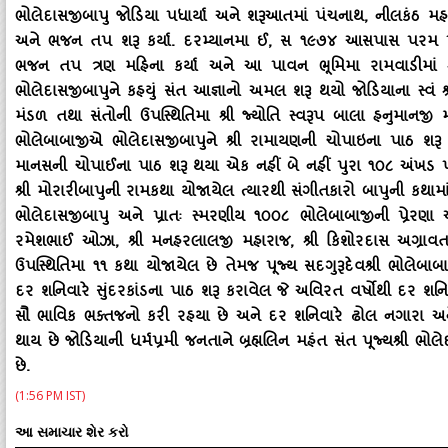
ભોલેદાસજીબાપુ જોડિયા પધાર્યા અને શરૂઆતમાં પંચનાથ, નીલકંઠ
અને ભજન તપ શરૂ કર્યા. દરમ્‍યાનમા ઈ, સ ૧૯૭૪ આસપાસ પરમ પૂજ્‍ય
ભજન તપ ત્રણ મહિના કર્યા અને આ પાવન ભૂમિમા રામવાડીમાં શ્રી 
ભોલેદાસજીબાપુને કહયું સંત આજ્ઞાનો અમલ શરૂ થયો જોડિયાના સ્‍વં શ્
મંડળ તથા સંતોની ઉપસ્‍થિતિમા શ્રી જ્‍યોતિ સ્‍વરૂપ બાલા હનુમાનજી મ
ભોલેબાબાજીએ ભોલેદાસજીબાપુને શ્રી રામાયણની ચોપાઇના પાઠ શરૂ
માનસની ચોપાઈના પાઠ શરૂ થયા એક નહીં બે નહીં પુરા ૧૦૮ અંખડ પા
શ્રી મોરારીબાપુની રામકથા યોજાયેલ ત્‍યારથી સંગીતકારો બાપુની કથામા
ભોલેદાસજીબાપુ અને પ્રાતઃ સ્‍મરણીય ૧૦૦૮ ભોલેબાબાજીની પ્રેરણ
રમેશભાઈ ઓઝા, શ્રી મનહરલાલજી મહારાજ, શ્રી કિશોરદાસ અગ્રાવત, શ્
ઉપસ્‍થિતિમા ૧૧ કથા યોજાયેલ છે તેમજ પૂજ્‍ય સદગુરૂદેવશ્રી ભોલેબા
દર શનિવારે સુંદરકાંડના પાઠ શરૂ કરાવેલ જે અવિરત વર્ષોથી દર શનિવા
સૌ ભાવિક ભક્‍તજનો કરી રહયા છે અને દર શનિવારે ઢોલ નગારા અ
થાય છે જોડિયાની ધર્મપ્રમી જનતાને બ્રહ્મલિન મહંત સંત પૂજ્‍યશ્રી 
છે.
(1:56 PM IST)
આ સમાચાર શેર કરો