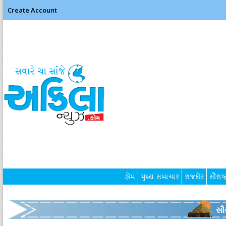
Create Account
હોમ
મુખ્ય સમાચાર
રાજકોટ
સૌરાષ્ટ
સૌર