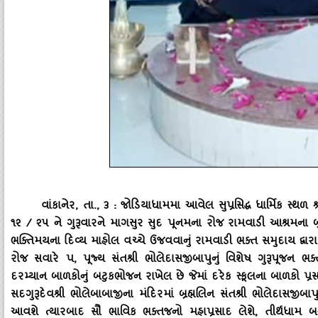
વાંકાનેર
, તા., ૩ : જોડિયાધામમા આવેલ સુપ્રસિદ્ધ ધાર્મિક સ્
૧૨ / ૨૫ ને ગુરૂવારને માગસુર સુદ પૂનમના રોજ રામવાડી આશ્રમના બ્રહ
ભક્‍તિમયના દિવ્‍ય માહોલ વચ્‍ચે ઉજવવાનું રામવાડી ભક્‍ત સમુદાય દ્વા
રોજ સવારે પ, પૂજ્‍ય સંતશ્રી ભોલેદાસજીબાપુનું વિશેષ ગુરૂપૂજન ભ
દરમ્‍યાન બાળકોનું બટુકભોજન રાખેલ છે જેમાં દરેક સ્‍કૂલના બાળકો પ્
સદગુરૂદેવશ્રી ભોલેબાબાજીના મંદિરમાં બ્રહ્મલિન સંતશ્રી ભોલેદાસ
આવશે ત્‍યારબાદ સૌ ભાવિક ભક્‍તજનો મહાપ્રસાદ લેશે, તીર્થધામ 