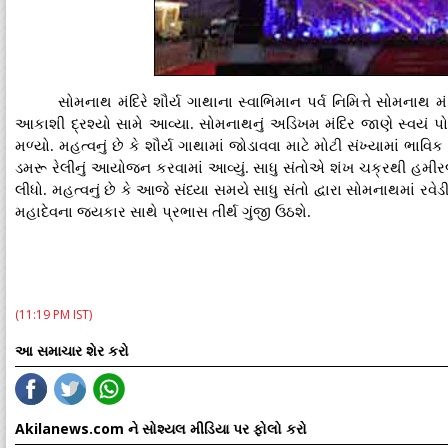
સોમનાથ મંદિરે શૌર્ય ગાથાના સ્વાભિમાન પર્વ નિમિત્તે સોમનાથ મ
આકાશી દ્રશ્યો સામે આવ્યા. સોમનાથનું અડિખમ મંદિર જાણે સ્વયં પોત
મળ્યો. મહત્વનું છે કે શૌર્ય ગાથામાં જોડાવવા માટે મોટી સંખ્યામાં ભાવિ
ડમરૂ રેલીનું આયોજન કરવામાં આવ્યું. સાધુ સંતોએ શંખ ચક્રથી હમીરજ
લીધો. મહત્વનું છે કે આજે સંધ્યા સમયે સાધુ સંતો દ્વારા સોમનાથમાં 
મહાદેવના જયકાર સાથે પ્રભાસ તીર્થ ગુંજી ઉઠશે.
(11:19 PM IST)
આ સમાચાર શેર કરો
Akilanews.com ને સોશ્યલ મીડિયા પર ફોલો કરો