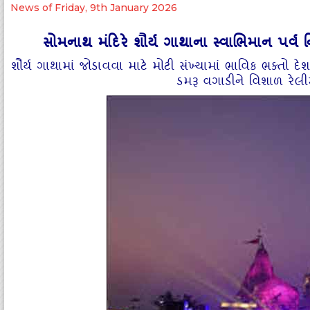
News of Friday, 9th January 2026
સોમનાથ મંદિરે શૌર્ય ગાથાના સ્વાભિમાન પર્વ 
શૌર્ય ગાથામાં જોડાવવા માટે મોટી સંખ્યામાં ભાવિક ભક્તો 
ડમરૂ વગાડીને વિશાળ રેલી