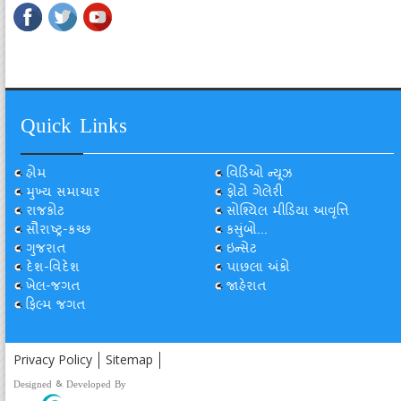
Quick Links
હોમ
વિડિઓ ન્યૂઝ
મુખ્ય સમાચાર
ફોટો ગેલેરી
રાજકોટ
સોશ્યિલ મીડિયા આવૃત્તિ
સૌરાષ્ટ્ર-કચ્છ
કસુંબો...
ગુજરાત
ઇન્સેટ
દેશ-વિદેશ
પાછલા અંકો
ખેલ-જગત
જાહેરાત
ફિલ્મ જગત
Privacy Policy
Sitemap
Designed & Developed By