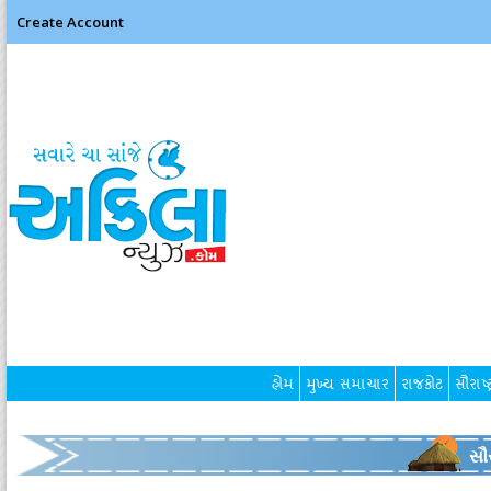
Create Account
હોમ
મુખ્ય સમાચાર
રાજકોટ
સૌરાષ્ટ
સૌર