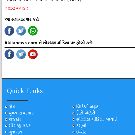
ગોંડલમાં ભારે ચર્ચા જગાવી છે. (૧૪.૫)
(10:52 AM IST)
આ સમાચાર શેર કરો
Akilanews.com ને સોશ્યલ મીડિયા પર ફોલો કરો
Quick Links
હોમ
વિડિઓ ન્યૂઝ
મુખ્ય સમાચાર
ફોટો ગેલેરી
રાજકોટ
સોશ્યિલ મીડિયા આવૃત્તિ
સૌરાષ્ટ્ર-કચ્છ
કસુંબો...
ગુજરાત
ઇન્સેટ