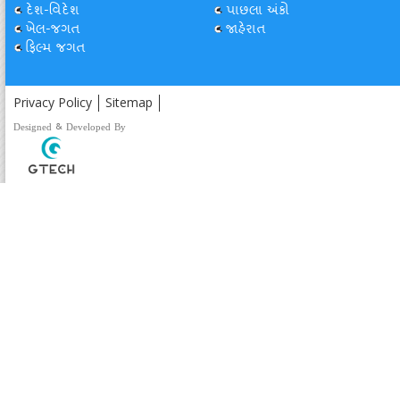
દેશ-વિદેશ
પાછલા અંકો
ખેલ-જગત
જાહેરાત
ફિલ્મ જગત
Privacy Policy
Sitemap
Designed & Developed By