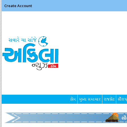
Create Account
હોમ
મુખ્ય સમાચાર
રાજકોટ
સૌરાષ્ટ
સૌર