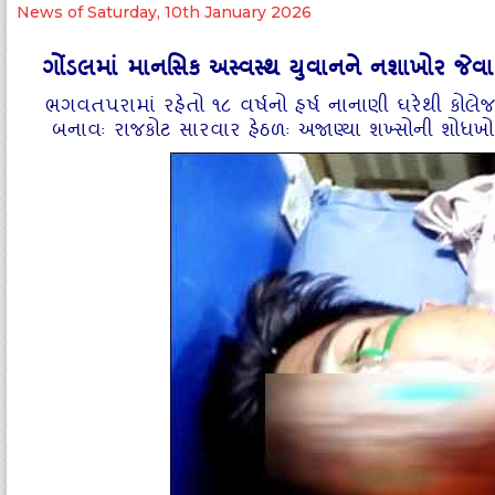
News of Saturday, 10th January 2026
ગોંડલમાં માનસિક અસ્‍વસ્‍થ યુવાનને નશાખોર જેવા
ભગવતપરામાં રહેતો ૧૮ વર્ષનો હર્ષ નાનાણી ઘરેથી કોલેજ
બનાવઃ રાજકોટ સારવાર હેઠળઃ અજાણ્‍યા શખ્‍સોની શોધખોળ