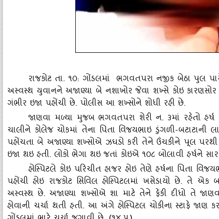
રાજકોટ તા. ૧૦: ગોંડલમાં ભગવતપરા નજીક બેઠા પુલ પાસે
અસ્‍વસ્‍થ યુવાનને અજાણ્‍યા બે નશાખોર જેવા શખ્‍સે કોઇ કારણસોર 
ગંભીર ઇજા પહોંચી છે. પોલીસ આ શખ્‍સોને શોધી રહી છે.
જાણવા મળ્‍યા મુજબ ભગવતપરા શેરી ન. ૩માં રહેતો હર્ષ
ચાલીને કોલેજ ચોકમાં તેના પિતા વિજયભાઇ ડુંગળી-બટાટાની લારી
પહોંચતા બે અજાણ્‍યા શખ્‍સોએ ઝઘડો કરી તેને ઉંચકીને પૂલ પરથી 
ઇજા થઇ હતી. લોકો ભેગા થઇ જતાં કોઇએ ૧૦૮ બોલાવી હર્ષને સાર
હોસ્‍પિટલે કોઇ પરિચીત હાજર હોઇ તેણે હર્ષના પિતા વિજયભ
પહોંચી હોઇ રાજકોટ સિવિલ હોસ્‍પિટલમાં ખસેડાયો છે. તે એક
અસ્‍વસ્‍થ છે. અજાણ્‍યા શખ્‍સોએ શા માટે તેને ફેંકી દીધો તે જા
હોવાની ચર્ચા થતી હતી. આ અંગે હોસ્‍પિટલ ચોકીના સ્‍ટાફે જ