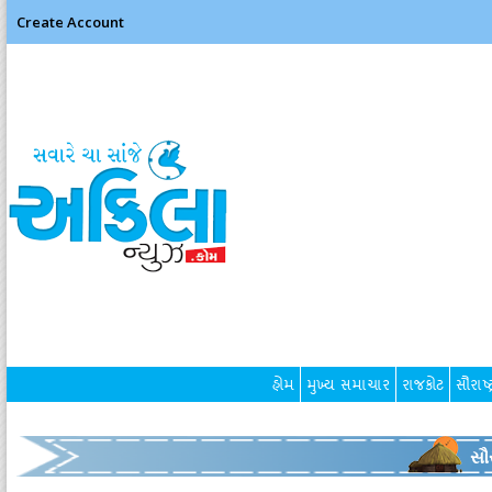
Create Account
હોમ
મુખ્ય સમાચાર
રાજકોટ
સૌરાષ્ટ
સૌર