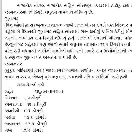
રાજકોટ તા.૧૦ઃ રાજકોટ સહિત સોરાષ્ટ્ર- કચ્છમાં ટાઢોડુ ય
જામનગરમાં ૧૦ ડિગ્રી લઘુતમ તાપમાન નોîધાયુ છે.
જુનાગઢ
(વિનુ જોશી દ્વારા) જુનાગઢ તા.૧૦ઃ આજે સતત બીજા દિવસે પણ ગિરનાર પર 
પહેલા બે દિવસથી જુનાગઢ સહિત સોરઠમાં શરૂ થયેલું કાતિલ ઠંડીનું મો
લઘુતમ તાપમાન ૬.૫ ડિગ્રી નોંધાયું હતું. સતત બે દિવસથી ગીરનાર પર્
છે.જુનાગઢ શહેરમાં પણ આજે સવારે લઘુતમ તાપમાન ૧૧.૫ ડિગ્રી રહ્ના
પરંતુ ઠંડી વધવાથી લોકોની મુશ્કેલી વધી હતી સવારે ૬.૫ કિલોમીટરની ઝડ
કારણે જનજીવન પર અસર થવા પામી છે.
જામનગર
(મુકુંદ બદિયાણી દ્વારા) જામનગરઃ બાજરા સંશોધન કેન્દ્ર જામન
તાપમાન ૨૩.૫, ભેજનું પ્રમાણ ૬૩„, પવનની ગતિ ૫.૭ કિ.મી. રહી હતી.
કયાં કેટલી ઠંડી
શહેર લઘુતમ તાપમાન
ગિરનાર ૬.પ ડીગ્રી
અમદાવાદ ૧૨.૧ ડીગ્રી
અમરેલી ૮.૪ ડીગ્રી
બરોડા ૧૩.૬ ડીગ્રી
ભાવનગર ૧૩.૪ ડીગ્રી
ભુજ ૧૦.૨ ડીગ્રી