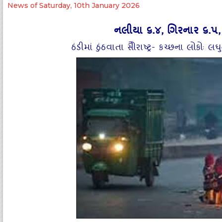
News of Saturday, 10th January 2026
નલીયા ૬.૪, ગિરનાર ૬.૫, અ
ઠંડીમાં ઠુંઠવાતા સોૈરાષ્‍ટ્ર- કચ્‍છના લોક