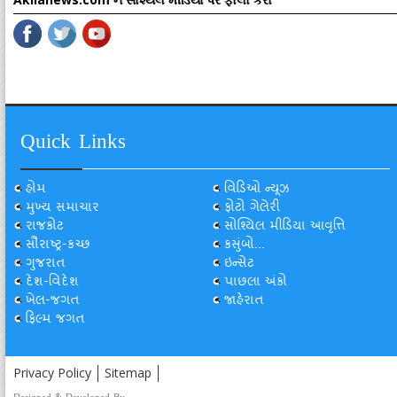
Quick Links
હોમ
વિડિઓ ન્યૂઝ
મુખ્ય સમાચાર
ફોટો ગેલેરી
રાજકોટ
સોશ્યિલ મીડિયા આવૃત્તિ
સૌરાષ્ટ્ર-કચ્છ
કસુંબો...
ગુજરાત
ઇન્સેટ
દેશ-વિદેશ
પાછલા અંકો
ખેલ-જગત
જાહેરાત
ફિલ્મ જગત
Privacy Policy
Sitemap