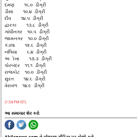
દમણ ૧૬.૦ ડીગ્રી
ડીસા ૧૦.૪ ડીગ્રી
દીવ ૧૪.૫ ડીગ્રી
દ્વારકા ૧૩.૮ ડીગ્રી
ગાંધીનગર ૧૦.૫ ડીગ્રી
જામનગર ૧૦.૦ ડીગ્રી
કંડલા ૧૨.૬ ડીગ્રી
નલિયા ૬.૪ ડીગ્રી
અોખા ૧૭.૩ ડીગ્રી
પોરબંદર ૧૧.૧ ડીગ્રી
રાજકોટ ૧૦.૦ ડીગ્રી
સુરત ૧૪.૬ ડીગ્રી
વેરાવળ ૧૪.૯ ડીગ્રી
(1:56 PM IST)
આ સમાચાર શેર કરો
Akilanews.com ને સોશ્યલ મીડિયા પર ફોલો કરો