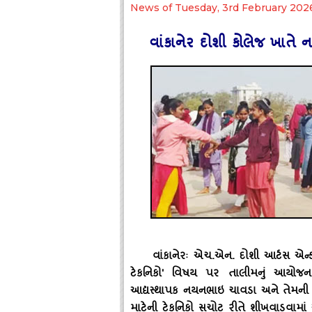
News of Tuesday, 3rd February 202
વાંકાનેર દોશી કોલેજ ખાતે ન
વાંકાનેરઃ એચ.એન. દોશી આર્ટસ એન્
ટેકનિકો' વિષય પર તાલીમનું આયોજન ક
આદ્યસ્‍થાપક નયનભાઇ ચાવડા અને તેમની ટીમ
માટેની ટેકનિકો સચોટ રીતે શીખવાડવા