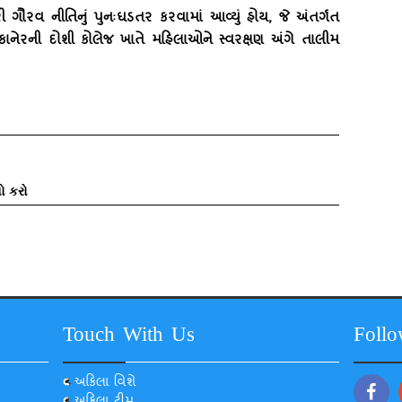
ી ગૌરવ નીતિનું પુનઃઘડતર કરવામાં આવ્‍યું હોય, જે અંતર્ગત
કાનેરની દોશી કોલેજ ખાતે મહિલાઓને સ્‍વરક્ષણ અંગે તાલીમ
ો કરો
Touch With Us
Foll
અકિલા વિશે