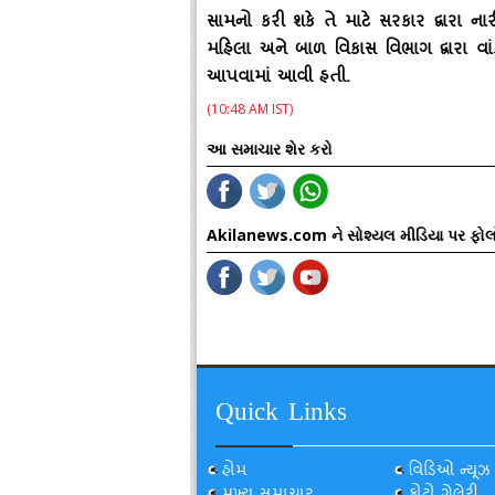
સામનો કરી શકે તે માટે સરકાર દ્વારા નાર
મહિલા અને બાળ વિકાસ વિભાગ દ્વારા વાં
આપવામાં આવી હતી.
(10:48 AM IST)
આ સમાચાર શેર કરો
Akilanews.com ને સોશ્યલ મીડિયા પર ફોલ
Quick Links
હોમ
વિડિઓ ન્યૂઝ