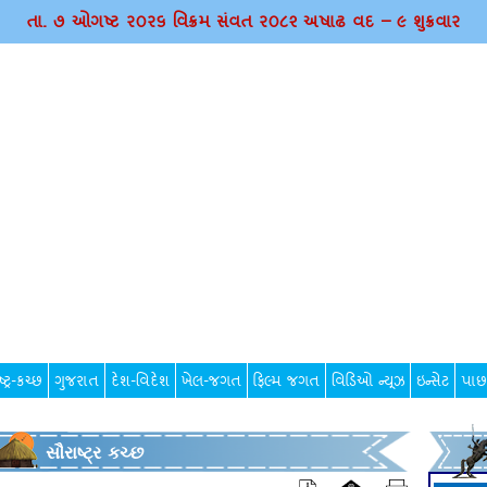
તા. ૭ ઓગષ્ટ ર૦ર૬ વિક્રમ સંવત ર૦૮૨ અષાઢ વદ – ૯ શુક્રવાર
્ટ્ર-કચ્છ
ગુજરાત
દેશ-વિદેશ
ખેલ-જગત
ફિલ્મ જગત
વિડિઓ ન્યૂઝ
ઇન્સેટ
પાછ
સૌરાષ્ટ્ર કચ્છ