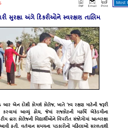
Most 
6
Pdf
Email
Print
ારી સુરક્ષા અંગે દિકરીઓને સ્‍વરક્ષણ તાલિમ
‍ડ આર એન દોશી કોમર્સ કોલેજ
, ખાતે ‘સ્‍વ રક્ષણ માટેની જરૂરી
રવામાં આવ્‍યું હોય, જેમાં રાજકોટની મહર્ષિ એકેડમીના
 દ્વારા કોલેજની વિદ્યાર્થીઓને વિપરીત સંજોગોમાં આત્‍મરક્ષા
માં આવી હતી. વર્તમાન સમયના પડકારોનો મહિલાઓ સરળતાથી