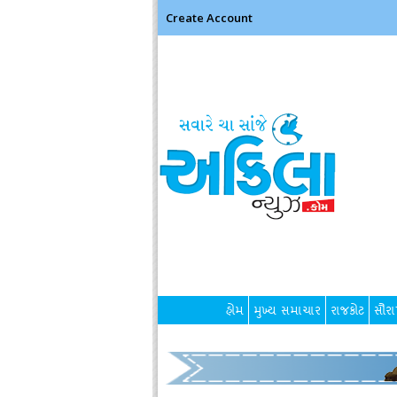
Create Account
હોમ
મુખ્ય સમાચાર
રાજકોટ
સૌરાષ