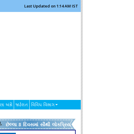
Last Updated on 1:14 AM IST
લા અંકો
જાહેરાત
વિવિધ વિભાગ
છેલ્લા 8 દિવસમાં સૌથી લોકપ્રિય