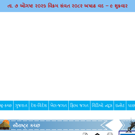
તા. ૭ ઓગષ્ટ ર૦ર૬ વિક્રમ સંવત ર૦૮૨ અષાઢ વદ – ૯ શુક્રવાર
્ટ્ર-કચ્છ
ગુજરાત
દેશ-વિદેશ
ખેલ-જગત
ફિલ્મ જગત
વિડિઓ ન્યૂઝ
ઇન્સેટ
પાછ
સૌરાષ્ટ્ર કચ્છ