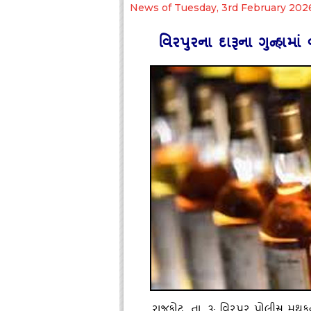
News of Tuesday, 3rd February 202
વિરપુરના દારૂના ગુન્‍હામ
રાજકોટ
,
તા. ૩: વિરપુર પોલીસ મથકના