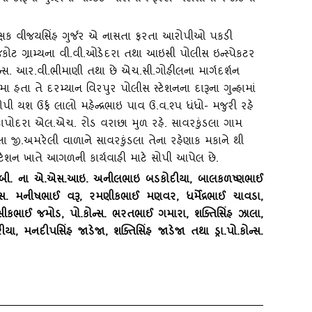
ધિક્ષક વીજયસિંહ ગુર્જર એ નાસતા ફરતા આરોપીઓ પકડી
ટ ગ્રામ્‍યના વી.વી.ઓડેદરા તથા આઇસી પોલીસ ઇન્‍સ્‍પેકટર
‍સ. આર.વી.ભીમાણી તથા છે એચ.સી.ગોહીલના માર્ગદર્શન
ા હતા તે દરમ્‍યાન વિરપુર પોલીસ સ્‍ટેશનના દારૂના ગુન્‍હામાં
 યશ ઉર્ફ લાલો મહેન્‍દ્રભાઇ પાવ ઉ.વ.૨પ ધંધો- મજુરી રહે
કાપોદરા એલ.એચ. રોડ વરાછા મુળ રહે. સાવરકુંડલા ગામ
લા જી.અમરેલી વાળાને સાવરકુંડલા તેના રહેણાક મકાને થી
ટેશન ખાતે આગળની કાર્યવાહી માટે સોપી આપેલ છે.
.સી.બી. ના એ.એસ.આઇ. અનીલભાઇ બડકોદીયા
, બાલકળષ્‍ણભાઈ
ન્‍સ. મનીષભાઈ વરૂ, રમણીકભાઈ મણવર, ધર્મેદ્રભાઈ ચાવડા,
સીકભાઈ જમોડ, પો.કોન્‍સ. ભરતભાઈ ગમારા, શક્‍તિસિંહ ઝાલા,
 મનદીપસિંહ જાડેજા, શક્‍તિસિંહ જાડેજા તથા ડ્રા.પો.કોન્‍સ.