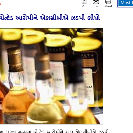
Most 
6
Pdf
Email
Print
ાં વોન્‍ટેડ આરોપીને એલસીબીએ ઝડપી લીધો
 દારૂના ગુન્‍હામાં વોન્‍ટેડ આરોપીને રૂરલ એલસીબીએ ઝડપી