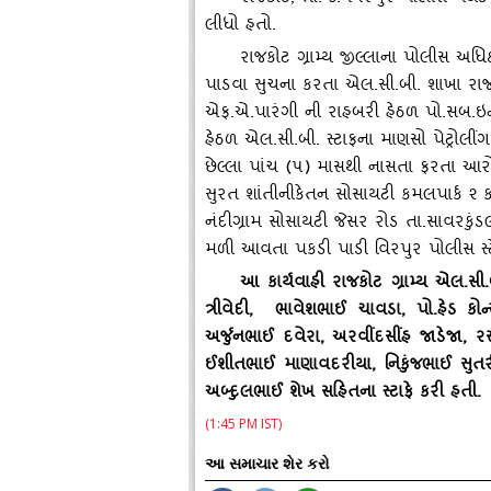
લીધો હતો.
રાજકોટ ગ્રામ્‍ય જીલ્લાના પોલીસ અ
પાડવા સુચના કરતા એલ.સી.બી. શાખા રાજકો
એફ.એ.પારંગી ની રાહબરી હેઠળ પો.સબ.ઇન્
હેઠળ એલ.સી.બી. સ્‍ટાફના માણસો પેટ્રોલીંગમ
છેલ્લા પાંચ (૫) માસથી નાસતા ફરતા આરોપી
સુરત શાંતીનીકેતન સોસાયટી કમલપાર્ક ૨ 
નંદીગ્રામ સોસાયટી જેસર રોડ તા.સાવરકુંડ
મળી આવતા પકડી પાડી વિરપુર પોલીસ સ્‍
આ કાર્યવાહી રાજકોટ ગ્રામ્‍ય એલ
ત્રીવેદી, ભાવેશભાઈ ચાવડા, પો.હેડ કો
અર્જુનભાઈ દવેરા, અરવીંદસીંહ જાડેજા, ર
ઈશીતભાઈ માણાવદરીયા, નિકુંજભાઈ સુતરીયા,
અબ્‍દુલભાઈ શેખ સહિતના સ્‍ટાફે કરી હતી.
(1:45 PM IST)
આ સમાચાર શેર કરો