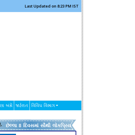
Last Updated on 8:23 PM IST
લા અંકો
જાહેરાત
વિવિધ વિભાગ
છેલ્લા 8 દિવસમાં સૌથી લોકપ્રિય