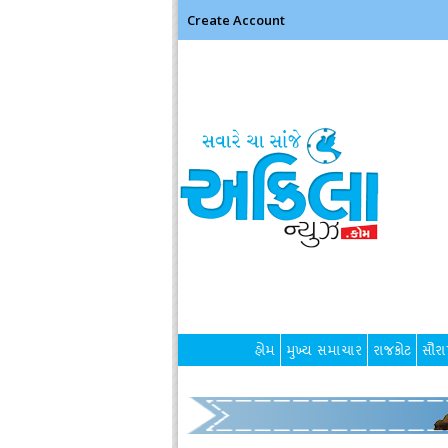
Create Account
હોમ
મુખ્ય સમાચાર
રાજકોટ
સૌરાષ