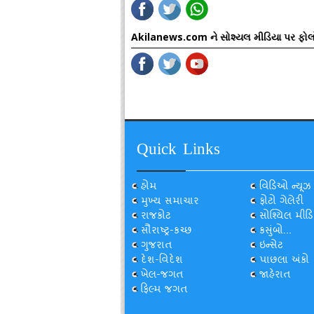
Akilanews.com ને સોશ્યલ મીડિયા પર ફોલ
Quick Links
હોમ
વિડિઓ ન્યૂઝ
મુખ્ય સમાચાર
ફોટો ગેલેરી
રાજકોટ
સોશ્યિલ મીડિ
સૌરાષ્ટ્ર-કચ્છ
કસુંબો...
ગુજરાત
ઇન્સેટ
દેશ-વિદેશ
પાછલા અંકો
ખેલ-જગત
જાહેરાત
ફિલ્મ જગત