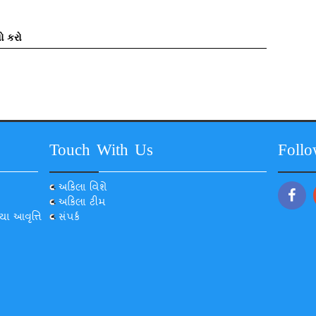
ો કરો
Touch With Us
Foll
અકિલા વિશે
અકિલા ટીમ
યા આવૃત્તિ
સંપર્ક