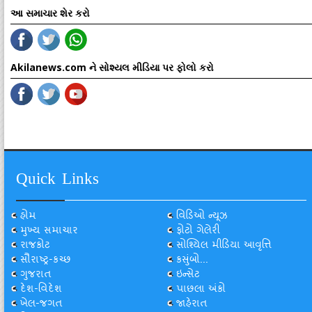
આ સમાચાર શેર કરો
Akilanews.com ને સોશ્યલ મીડિયા પર ફોલો કરો
Quick Links
હોમ
વિડિઓ ન્યૂઝ
મુખ્ય સમાચાર
ફોટો ગેલેરી
રાજકોટ
સોશ્યિલ મીડિયા આવૃત્તિ
સૌરાષ્ટ્ર-કચ્છ
કસુંબો...
ગુજરાત
ઇન્સેટ
દેશ-વિદેશ
પાછલા અંકો
ખેલ-જગત
જાહેરાત