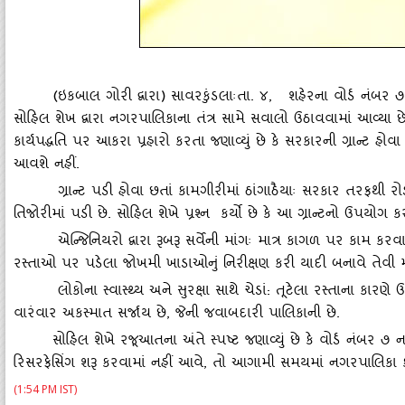
(
ઇકબાલ ગોરી દ્વારા) સાવરકુંડલાઃતા. ૪
,
શહેરના વોર્ડ નંબર ૭
સોહિલ શેખ દ્વારા નગરપાલિકાના તંત્ર સામે સવાલો ઉઠાવવામાં આવ્‍યા
કાર્યપદ્ધતિ પર આકરા પ્રહારો કરતા જણાવ્‍યું છે કે સરકારની ગ્રાન્‍ટ
આવશે નહીં.
ગ્રાન્‍ટ પડી હોવા છતાં કામગીરીમાં ઠાંગાઠૈયાઃ સરકાર તરફથી 
તિજોરીમાં પડી છે. સોહિલ શેખે પ્રશ્‍ન કર્યો છે કે આ ગ્રાન્‍ટનો ઉપયોગ
એન્‍જિનિયરો દ્વારા રૂબરૂ સર્વેની માંગઃ માત્ર કાગળ પર કામ કર
રસ્‍તાઓ પર પડેલા જોખમી ખાડાઓનું નિરીક્ષણ કરી યાદી બનાવે તેવી 
લોકોના સ્‍વાસ્‍થ્‍ય અને સુરક્ષા સાથે ચેડાં: તૂટેલા રસ્‍તાના 
વારંવાર અકસ્‍માત સર્જાય છે
,
જેની જવાબદારી પાલિકાની છે.
સોહિલ શેખે રજૂઆતના અંતે સ્‍પષ્ટ જણાવ્‍યું છે કે વોર્ડ નંબર ૭ 
રિસરફેસિંગ શરૂ કરવામાં નહીં આવે
,
તો આગામી સમયમાં નગરપાલિકા કચેર
(1:54 PM IST)