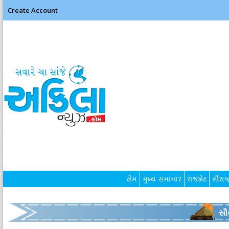
Create Account
હોમ
મુખ્ય સમાચાર
રાજકોટ
સૌરાષ્ટ
સૌર