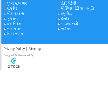
મુખ્ય સમાચાર
ફોટો ગેલેરી
રાજકોટ
સોશ્યિલ મીડિયા આવૃત્તિ
સૌરાષ્ટ્ર-કચ્છ
કસુંબો...
ગુજરાત
ઇન્સેટ
દેશ-વિદેશ
પાછલા અંકો
ખેલ-જગત
જાહેરાત
ફિલ્મ જગત
Privacy Policy
Sitemap
Designed & Developed By