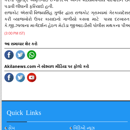
કરતા જીતેંદ્ર અમૃતભાઇ રત્નોતરઍ અનેક મધ્યમવર્ગીય પરિવારોને ઉ
પડાવી લીધાની ફરિયાદો હતી.
રાજકોટ ઍસપી વિજયસિંહ ગુર્જર દ્વારા રાજકોટ ગ્રામ્યમાં ગેરકાયદેસર 
કરી વ્યાજખોરો ઉપર કાયદાનો ગાળીયો કસવા માટે પાસા દરખાસ
કે.જી.ઝાલાના માર્ગદર્શન હેઠળ મેટોડા જીઆઇડીસી પોલીસ મથકના પ
(3:00 PM IST)
આ સમાચાર શેર કરો
Akilanews.com ને સોશ્યલ મીડિયા પર ફોલો કરો
Quick Links
હોમ
વિડિઓ ન્યૂઝ