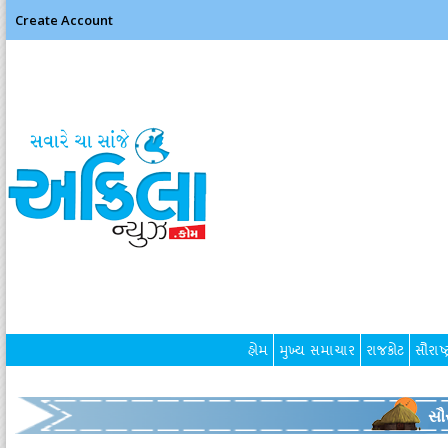
Create Account
હોમ
મુખ્ય સમાચાર
રાજકોટ
સૌરાષ્ટ
સૌર