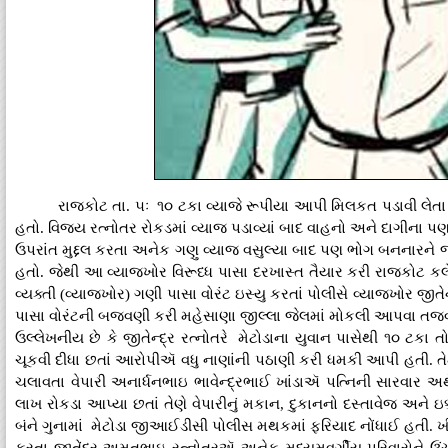
રાજકોટ તા. ૫ઃ ૧૦ ટકા વ્યાજે રૂપીયા આપી મિલકત પડાવી લેતા
હતો. વિજય રત્નોતર રોકડમાં વ્યાજ પડાવ્યાં બાદ વાહનો અને દાગીના 
ઉપરાંત મુદ્દલ કરતા અનેક ગણુ વ્યાજ વસુલ્યા બાદ પણ ભોગ બનના
હતો. જેથી આ વ્યાજખોર વિરૂધ્ધ પાસા દરખાસ્ત તૈયાર કરી રાજકો
વ્યક્તી (વ્યાજખોર) ગણી પાસા વોરંટ ઇસ્યુ કરતાં પોલીસે વ્યાજખોર જીતે
પાસા વોરંટની બજવણી કરી મહેસાણા જીલ્લા જેલમાં મોકલી આપવા તજવ
ઉલ્લેખનીય છે કે જીતેન્દ્ર રત્નોતરે મેટોડાના યુવાન પાસેથી ૧૦ ટકા 
ચૂકવી દીધા છતાં આરોપીઍ વધુ નાણાંની પઠાણી કરી ધમકી આપી હતી. તે
ચલાવતા વેપારી અનાર્ધનભાઇ ભાવેન્દ્રભાઈ ખાંડાઍ પત્નિની સારવાર અર્
લાખ રોકડા આપ્યા છતાં તેણે વેપારીનું મકાન, દુકાનનો દસ્તાવેજ અને
બંને ગુનામાં મેટોડા જીઆઈડીસી પોલીસ મથકમાં ફરિયાદ નોંધાઈ હતી. 