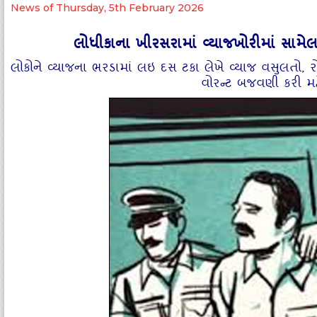
News of Thursday, 5th February 2026
લોધીકાના ખીરસરામાં વ્યાજખોરીમાં સામેલ જ
લોકોને વ્યાજના ભરડામાં લઇ દસ ટકા લેખે વ્યાજ વસુલતો, ર
વોરન્ટ બજવણી કરી મહ