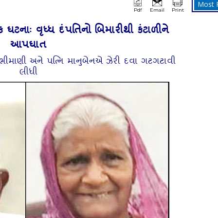
Most 
Pdf
Email
Print
વક ઘટનાઃ વૃધ્‍ધ દંપતિનો બિમારીથી કંટાળીને
આપઘાત
ભીમાણી અને પત્‍નિ માનુબેનએ ઝેરી દવા ગટગટાવી
લીધી