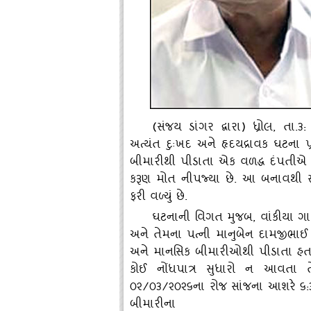
(સંજય ડાંગર દ્વારા) ધ્રોલ, તા
અત્‍યંત દુઃખદ અને હૃદયદ્રાવક ઘટના
બીમારીથી પીડાતા એક વળદ્ધ દંપતીએ બ
કરૂણ મોત નીપજ્‍યા છે. આ બનાવથી સમ
ફરી વળ્‍યું છે.
ઘટનાની વિગત મુજબ
, વાંકીયા 
અને તેમના પત્‍ની માનુબેન દામજીભાઈ
અને માનસિક બીમારીઓથી પીડાતા હતા
કોઈ નોંધપાત્ર સુધારો ન આવતા ત
૦૨/૦૩/૨૦૨૬ના રોજ સાંજના આશરે ૬:૩૫ વા
બીમારીના