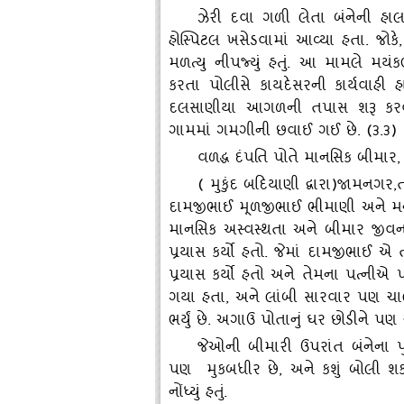
ઝેરી દવા ગળી લેતા બંનેની હ
હોસ્‍પિટલ ખસેડવામાં આવ્‍યા હતા. જોક
મળત્‍યુ નીપજ્‍યું હતું. આ મામલે મ
કરતા પોલીસે કાયદેસરની કાર્યવાહી હાથ 
દલસાણીયા આગળની તપાસ શરૂ કરવામ
ગામમાં ગમગીની છવાઈ ગઈ છે. (૩.૩)
વળદ્ધ દંપતિ પોતે માનસિક બીમાર
,
( મુકુંદ બદિયાણી દ્વારા)જામનગર
દામજીભાઈ મૂળજીભાઈ ભીમાણી અને મનુ
માનસિક અસ્‍વસ્‍થતા અને બીમાર 
પ્રયાસ કર્યો હતો. જેમાં દામજીભાઈ એ 
પ્રયાસ કર્યો હતો અને તેમના પત્‍નીએ
ગયા હતા, અને લાંબી સારવાર પણ ચા
ભર્યું છે. અગાઉ પોતાનું ઘર છોડીને પણ 
જેઓની બીમારી ઉપરાંત બંનેના પ
પણ મુકબધીર છે, અને કશું બોલી શક
નોંધ્‍યું હતું.