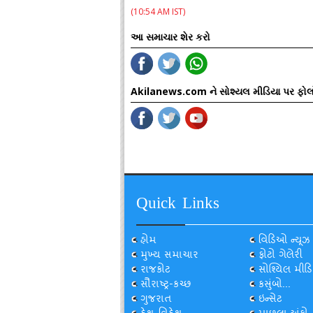
(10:54 AM IST)
આ સમાચાર શેર કરો
Akilanews.com ને સોશ્યલ મીડિયા પર ફોલ
Quick Links
હોમ
વિડિઓ ન્યૂઝ
મુખ્ય સમાચાર
ફોટો ગેલેરી
રાજકોટ
સોશ્યિલ મીડિ
સૌરાષ્ટ્ર-કચ્છ
કસુંબો...
ગુજરાત
ઇન્સેટ