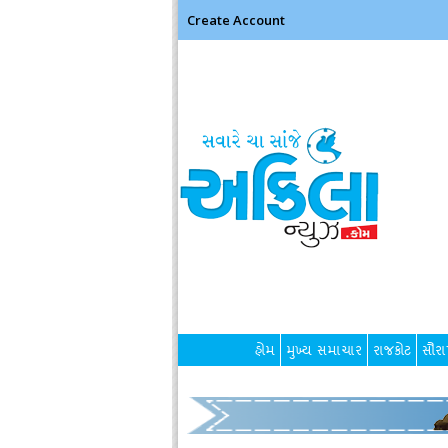
Create Account
હોમ
મુખ્ય સમાચાર
રાજકોટ
સૌરાષ