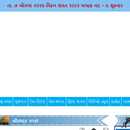
તા. ૭ ઓગષ્ટ ર૦ર૬ વિક્રમ સંવત ર૦૮૨ અષાઢ વદ – ૯ શુક્રવાર
્ટ્ર-કચ્છ
ગુજરાત
દેશ-વિદેશ
ખેલ-જગત
ફિલ્મ જગત
વિડિઓ ન્યૂઝ
ઇન્સેટ
પાછ
સૌરાષ્ટ્ર કચ્છ