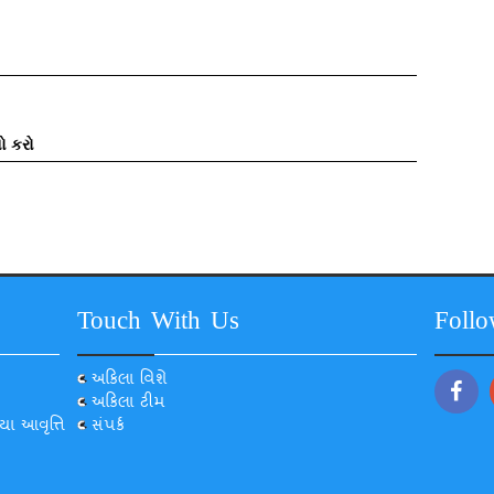
ો કરો
Touch With Us
Foll
અકિલા વિશે
અકિલા ટીમ
યા આવૃત્તિ
સંપર્ક