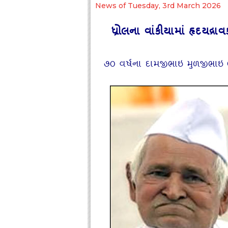
News of Tuesday, 3rd March 2026
ધ્રોલના વાંકીયામાં હૃદયદ્રા
૭૦ વર્ષના દામજીભાઇ મુળજીભાઇ 