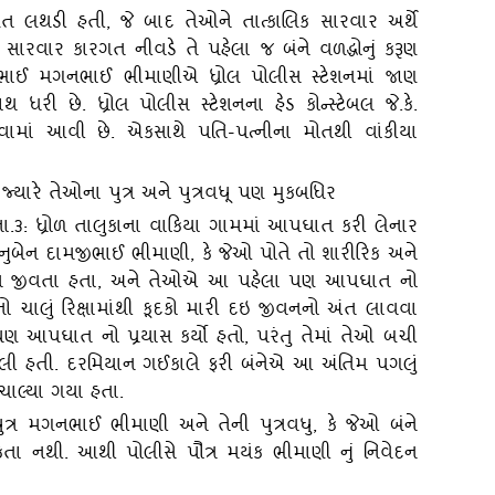
ાલત લથડી હતી
, જે બાદ તેઓને તાત્‍કાલિક સારવાર અર્થે
ે, સારવાર કારગત નીવડે તે પહેલા જ બંને વળદ્ધોનું કરૂણ
યંકભાઈ મગનભાઈ ભીમાણીએ ધ્રોલ પોલીસ સ્‍ટેશનમાં જાણ
ધરી છે. ધ્રોલ પોલીસ સ્‍ટેશનના હેડ કોન્‍સ્‍ટેબલ જે.કે.
ાં આવી છે. એકસાથે પતિ-પત્‍નીના મોતથી વાંકીયા
 જ્‍યારે તેઓના પુત્ર અને પુત્રવધૂ પણ મુકબધિર
,તા.૩: ધ્રોળ તાલુકાના વાકિયા ગામમાં આપઘાત કરી લેનાર
બેન દામજીભાઈ ભીમાણી, કે જેઓ પોતે તો શારીરિક અને
જીવન જીવતા હતા, અને તેઓએ આ પહેલા પણ આપઘાત નો
તો ચાલું રિક્ષામાંથી કૂદકો મારી દઇ જીવનનો અંત લાવવા
 પણ આપઘાત નો પ્રયાસ કર્યો હતો, પરંતુ તેમાં તેઓ બચી
લી હતી. દરમિયાન ગઈકાલે ફરી બંનેએ આ અંતિમ પગલું
ચાલ્‍યા ગયા હતા.
ુત્ર મગનભાઈ ભીમાણી અને તેની પુત્રવધુ
, કે જેઓ બંને
તા નથી. આથી પોલીસે પૌત્ર મયંક ભીમાણી નું નિવેદન