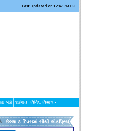
Last Updated on 12:47 PM IST
લા અંકો
જાહેરાત
વિવિધ વિભાગ
છેલ્લા 8 દિવસમાં સૌથી લોકપ્રિય