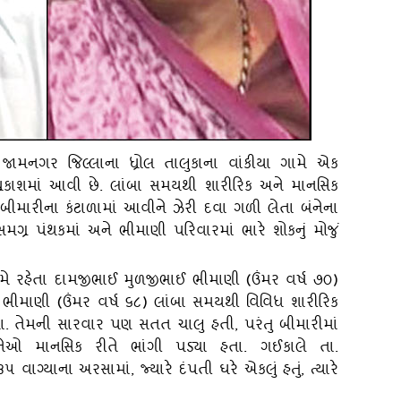
.૩: જામનગર જિલ્લાના ધ્રોલ તાલુકાના વાંકીયા ગામે એક
 પ્રકાશમાં આવી છે. લાંબા સમયથી શારીરિક અને માનસિક
ીમારીના કંટાળામાં આવીને ઝેરી દવા ગળી લેતા બંનેના
ગ્ર પંથકમાં અને ભીમાણી પરિવારમાં ભારે શોકનું મોજું
ગામે રહેતા દામજીભાઈ મુળજીભાઈ ભીમાણી (ઉંમર વર્ષ ૭૦)
 ભીમાણી (ઉંમર વર્ષ ૬૮) લાંબા સમયથી વિવિધ શારીરિક
. તેમની સારવાર પણ સતત ચાલુ હતી, પરંતુ બીમારીમાં
ેઓ માનસિક રીતે ભાંગી પડ્‍યા હતા. ગઈકાલે તા.
ગ્‍યાના અરસામાં, જ્‍યારે દંપતી ઘરે એકલું હતું, ત્‍યારે