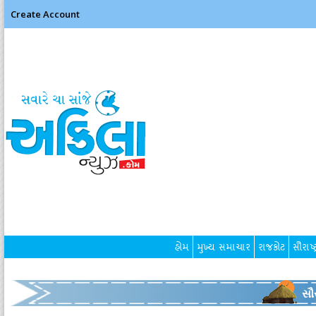
Create Account
હોમ
મુખ્ય સમાચાર
રાજકોટ
સૌરાષ્ટ
સૌર