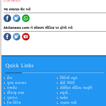
(1:05 PM IST)
આ સમાચાર શેર કરો
Akilanews.com ને સોશ્યલ મીડિયા પર ફોલો કરો
Quick Links
હોમ
વિડિઓ ન્યૂઝ
મુખ્ય સમાચાર
ફોટો ગેલેરી
રાજકોટ
સોશ્યિલ મીડિયા આવૃત્તિ
સૌરાષ્ટ્ર-કચ્છ
કસુંબો...
ગુજરાત
ઇન્સેટ
દેશ-વિદેશ
પાછલા અંકો