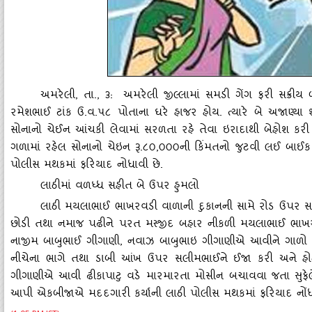
અમરેલી
, તા., ૩: અમરેલી જીલ્લામાં સમડી ગેંગ ફરી સક્રીય 
રમેશભાઈ ટાંક ઉ.વ.૫૮ પોતાના ઘરે હાજર હોય. ત્‍યારે બે અજાણ્‍યા
સોનાનો ચેઈન આંચકી લેવામાં સરળતા રહે તેવા ઇરાદાથી બેહોશ કરી ન
ગળામાં રહેલ સોનાનો ચેઇન રૂ.૮૦,૦૦૦ની કિંમતનો જુટવી લઈ બાઈક
પોલીસ મથકમાં ફરિયાદ નોધાવી છે.
લાઠીમાં વળધ્‍ધ સહીત બે ઉપર હુમલો
લાઠી મયલાભાઈ ભાખરવડી વાળાની દુકાનની સામે રોડ ઉપર સલીમ
છોડી તથા નમાજ પઢીને પરત મસ્‍જીદ બહાર નીકળી મયલાભાઈ ભાખરવડ
નાજીમ બાબુભાઈ ગીગાણી, નવાઝ બાબુભાઇ ગીગાણીએ આવીને ગાળો બોલ
નીચેના ભાગે તથા ડાબી આંખ ઉપર સલીમભાઈને ઈજા કરી અને હો
ગીગાણીએ આવી ઢીકાપાટુ વડે મારમારતા મોસીન બચાવવા જતા સુફેલે
આપી એકબીજાએ મદદગારી કર્યાની લાઠી પોલીસ મથકમાં ફરિયાદ નોંધ