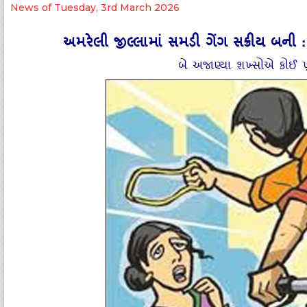
News of Tuesday, 3rd March 2026
અમરેલી જીલ્લામાં સમડી ગેંગ સક્રીય બની
બે અજાણ્‍યા શખ્‍સોએ કોઈ પ