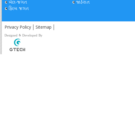
ખેલ-જગત
જાહેરાત
ફિલ્મ જગત
Privacy Policy
Sitemap
Designed & Developed By