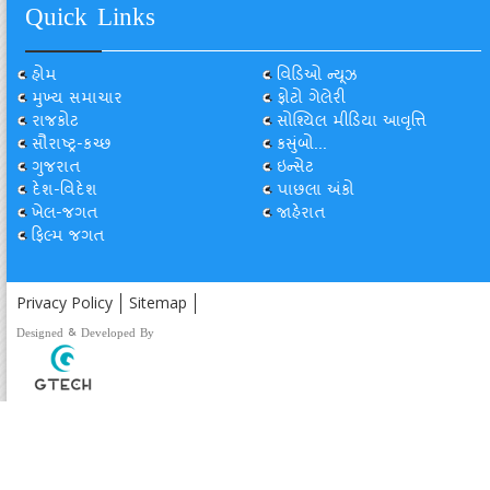
Quick Links
હોમ
વિડિઓ ન્યૂઝ
મુખ્ય સમાચાર
ફોટો ગેલેરી
રાજકોટ
સોશ્યિલ મીડિયા આવૃત્તિ
સૌરાષ્ટ્ર-કચ્છ
કસુંબો...
ગુજરાત
ઇન્સેટ
દેશ-વિદેશ
પાછલા અંકો
ખેલ-જગત
જાહેરાત
ફિલ્મ જગત
Privacy Policy
Sitemap
Designed & Developed By