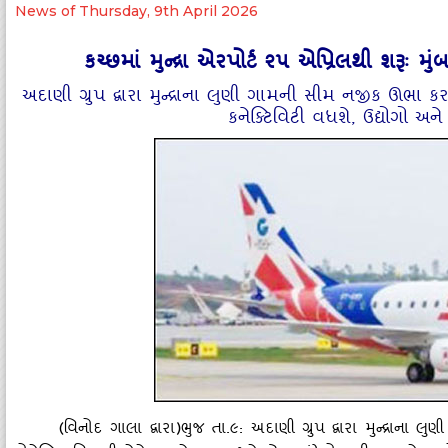
News of Thursday, 9th April 2026
કચ્‍છમાં મુન્‍દ્રા એરપોર્ટ ૨૫ એપ્રિલથી શરૂઃ
અદાણી ગ્રુપ દ્વારા મુન્‍દ્રાના લુણી ગામની સીમ નજીક ઊભા કરાય
કનેક્‍ટિવિટી વધશે, ઉદ્યોગો અ
(વિનોદ ગાલા દ્વારા)ભુજ તા.૯: અદાણી ગ્રુપ દ્વારા મુન્‍દ્રા