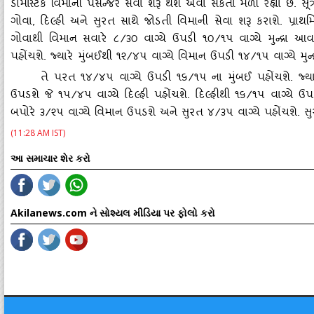
ડોમેસ્‍ટિક વિમાની પેસેન્‍જર સેવા શરૂ થશે એવા સંકેતો મળી રહ્યા છે. સૂત્રો
ગોવા, દિલ્‍હી અને સુરત સાથે જોડતી વિમાની સેવા શરૂ કરાશે. પ્રા
ગોવાથી વિમાન સવારે ૮/૩૦ વાગ્‍યે ઉપડી ૧૦/૧૫ વાગ્‍યે મુન્‍દ્રા
પહોંચશે. જ્‍યારે મુંબઈથી ૧૨/૪૫ વાગ્‍યે વિમાન ઉપડી ૧૪/૧૫ વાગ્‍યે મુન્‍દ્
તે પરત ૧૪/૪૫ વાગ્‍યે ઉપડી ૧૬/૧૫ ના મુંબઈ પહોંચશે. જ્‍યારે 
ઉપડશે જે ૧૫/૪૫ વાગ્‍યે દિલ્‍હી પહોંચશે. દિલ્‍હીથી ૧૬/૧૫ વાગ્‍યે ઉપડી
બપોરે ૩/૨૫ વાગ્‍યે વિમાન ઉપડશે અને સુરત ૪/૩૫ વાગ્‍યે પહોંચશે. સુરત
(11:28 AM IST)
આ સમાચાર શેર કરો
Akilanews.com ને સોશ્યલ મીડિયા પર ફોલો કરો