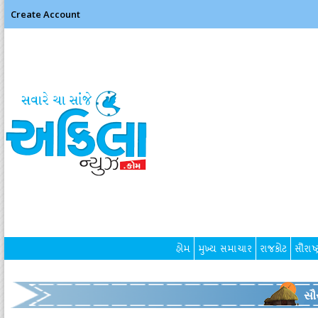
Create Account
હોમ
મુખ્ય સમાચાર
રાજકોટ
સૌરાષ્ટ
સૌર