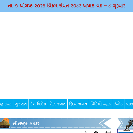
તા. ૬ ઓગષ્ટ ર૦ર૬ વિક્રમ સંવત ર૦૮૨ અષાઢ વદ – ૮ ગુરૂવાર
્ટ્ર-કચ્છ
ગુજરાત
દેશ-વિદેશ
ખેલ-જગત
ફિલ્મ જગત
વિડિઓ ન્યૂઝ
ઇન્સેટ
પાછ
સૌરાષ્ટ્ર કચ્છ