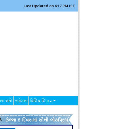
Last Updated on 6:17 PM IST
લા અંકો
જાહેરાત
વિવિધ વિભાગ
છેલ્લા 8 દિવસમાં સૌથી લોકપ્રિય