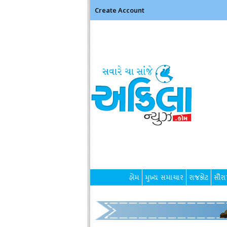
Create Account
હોમ
મુખ્ય સમાચાર
રાજકોટ
સૌરાષ