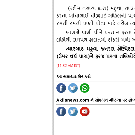
(રહીમ વસાયા દ્વારા) મહુવા, તા.
કરતા ઓધાભાઈ ધીરૂભાઇ ગોહિલની પાંચ વ
રમતી રમતી પાણી પીવા માટે ગયેલ ત્‍ય
બાળકી પાણી પીને પરત ન ફરતા ત
લોહીથી લથપથ હાલતમાં દીકરી મળી 
ત્‍યારબાદ મહુવા જનરલ હોસ્‍પિટ
(ઉંમર વર્ષ પાંચ)ને ફરજ પરનાં તબિબો
(11:32 AM IST)
આ સમાચાર શેર કરો
Akilanews.com ને સોશ્યલ મીડિયા પર ફોલ