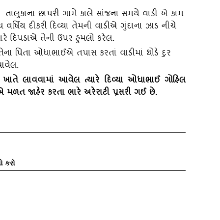
૩: તાલુકાના છાપરી ગામે કાલે સાંજના સમયે વાડી એ કામ
ર્ષિય દીકરી દિવ્‍યા તેમની વાડીએ ગુંદાના ઝાડ નીચે
ારે દિપડાએ તેની ઉપર હુમલો કરેલ.
ેના પિતા ઓધાભાઈએ તપાસ કરતાં વાડીમાં થોડે દુર
આવેલ.
લ ખાતે લાવવામાં આવેલ ત્‍યારે દિવ્‍યા ઓધાભાઈ ગોહિલ
એ મળત જાહેર કરતા ભારે અરેરાટી પ્રસરી ગઈ છે.
ો કરો