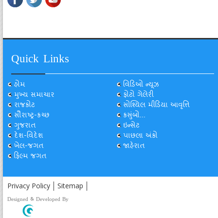
Quick Links
હોમ
વિડિઓ ન્યૂઝ
મુખ્ય સમાચાર
ફોટો ગેલેરી
રાજકોટ
સોશ્યિલ મીડિયા આવૃત્તિ
સૌરાષ્ટ્ર-કચ્છ
કસુંબો...
ગુજરાત
ઇન્સેટ
દેશ-વિદેશ
પાછલા અંકો
ખેલ-જગત
જાહેરાત
ફિલ્મ જગત
Privacy Policy
Sitemap
Designed & Developed By