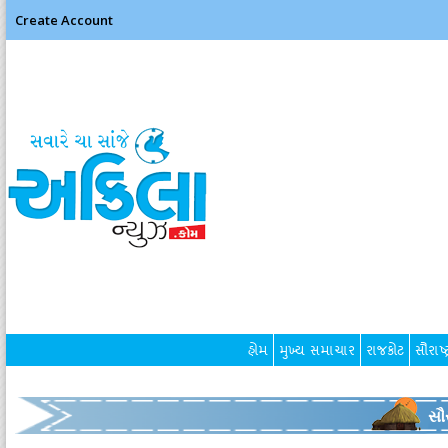
Create Account
હોમ
મુખ્ય સમાચાર
રાજકોટ
સૌરાષ્ટ
સૌર