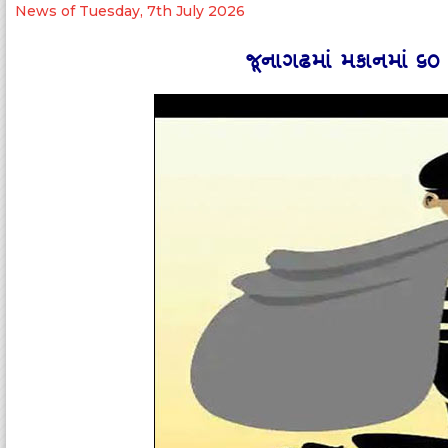
News of Tuesday, 7th July 2026
જૂનાગઢમાં મકાનમાં ૬૦