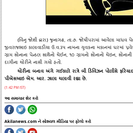
(વિનુ જોશી દ્વારા) જુનાગઢ, તા.૭: જોષીપરામાં આવેલા માધવ પે
જીવરાજભાઇ કાલાવાડીયા ઉ.વ.૩૫ નામના યુવકના મકાનમાં ઘરમાં પ્રવેશ
ગ્રામ સોનાના પેન્‍ડલ સાથેનો ચેઈન, ૧૦ ગ્રામનો સોનાનો ચેઇન, સોના
દાગીના ચોરીને નાસી ગયો હતો.
ચોરીના બનાવ અંગે ગઈકાલે રાત્રે બી ડિવિઝન પોલીસે ફરિયાદ
પીએસઆઇ એમ. આર. ઝાલા ચલાવી રહ્યા છે.
(1:42 PM IST)
આ સમાચાર શેર કરો
Akilanews.com ને સોશ્યલ મીડિયા પર ફોલો કરો