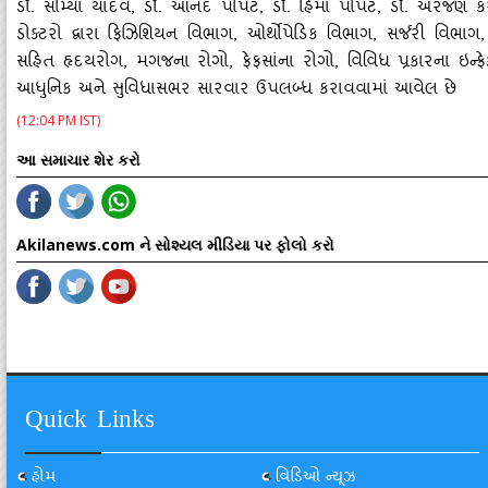
ડૉ. સોમ્‍યા યાદવ, ડૉ. આનંદ પોપટ, ડૉ. હિમા પોપટ, ડૉ. અરજણ કરમુર
ડોક્‍ટરો દ્વારા ફિઝિશિયન વિભાગ, ઓર્થોપેડિક વિભાગ, સર્જરી વિભા
સહિત હૃદયરોગ, મગજના રોગો, ફેફસાંના રોગો, વિવિધ પ્રકારના ઇન્‍
આધુનિક અને સુવિધાસભર સારવાર ઉપલબ્‍ધ કરાવવામાં આવેલ છે
(12:04 PM IST)
આ સમાચાર શેર કરો
Akilanews.com ને સોશ્યલ મીડિયા પર ફોલો કરો
Quick Links
હોમ
વિડિઓ ન્યૂઝ