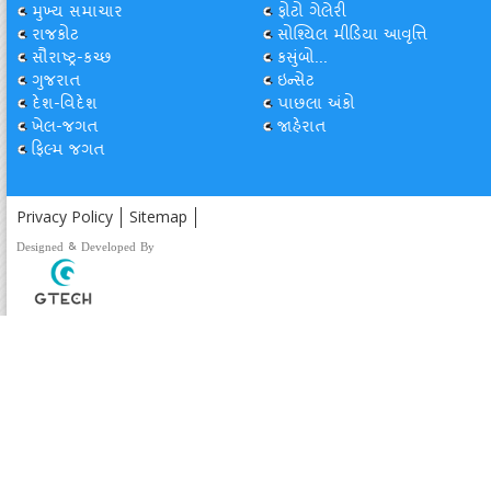
મુખ્ય સમાચાર
ફોટો ગેલેરી
રાજકોટ
સોશ્યિલ મીડિયા આવૃત્તિ
સૌરાષ્ટ્ર-કચ્છ
કસુંબો...
ગુજરાત
ઇન્સેટ
દેશ-વિદેશ
પાછલા અંકો
ખેલ-જગત
જાહેરાત
ફિલ્મ જગત
Privacy Policy
Sitemap
Designed & Developed By