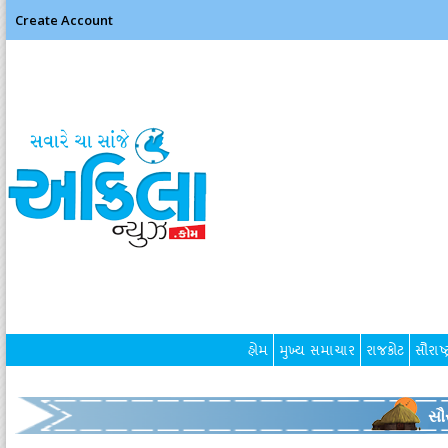
Create Account
હોમ
મુખ્ય સમાચાર
રાજકોટ
સૌરાષ્ટ
સૌર