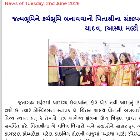
News of Tuesday, 2nd June 2026
જન્‍મભૂમિને કર્મભૂમિ બનાવવાનો પિતાશ્રીના સંકલ્
યાદવ, (આસ્‍થા મલ્‍ટી સ
જૂનાગઢઃ શહેરમાં આરોગ્‍ય સેવાઓના ક્ષેત્રે એક નવી આશાનું કિરણ
થયો છે. ત્‍યારે હોસ્‍પિટલના સ્‍થાપક ડૉ. ચિંતન યાદવે પોતાની અખબારી
દિવ્‍ય સ્‍વપ્‍ન હતું કે તેમનો પુત્ર આરોગ્‍ય ક્ષેત્રમાં ઊંચું શિક્ષણ પ
સમર્પિત કરે. પિતાશ્રીના એ પવિત્ર વિચારો અને સંસ્‍કારોને સાકાર 
ક્રાયસ્‍ટલ કોમ્‍પલેક્ષ, પટેલ ડાઇનિંગ હોલની બાજુમાં ‘આસ્‍થા મલ્‍ટી સ્‍પે