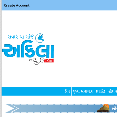
Create Account
હોમ
મુખ્ય સમાચાર
રાજકોટ
સૌરાષ્ટ
સૌર