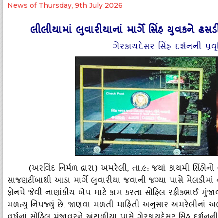
News of Thursday, 9th July 2026
લીલીયામાં લુવારીયાનાં માર્ગે સિંહ યુવકને ઢ
ગેરકાયદેસર સિંહ દર્શનની પ્ર
(અરવિંદ નિર્મળ દ્વારા) અમરેલી, તા.૯: જયાં કાયમી સિંહોનો 
સાજણટીંબાથી આડા માર્ગે લુવારીયા જવાની જગ્‍યા પાસે મેલડીમા
ફોનપે જેવી નાણાંકીય એપ માટે કામ કરતા સોહિલ રફીકભાઈ મુંજાવ
મળત્‍યુ નિપજ્‍યું છે. જાણવા મળતી માહિતી અનુસાર અમરેલીનાં