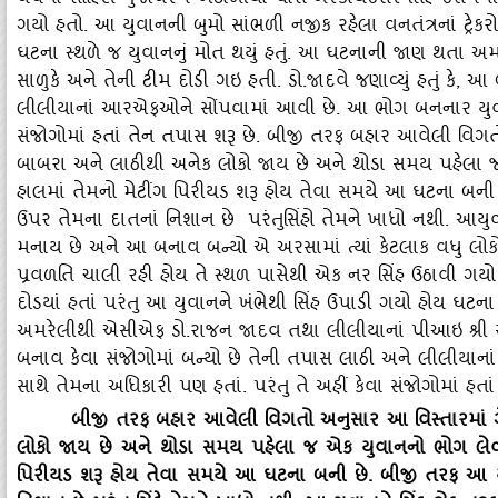
વર્ષનાં સોહિલ મુંજાવરને અંટાળીયા પાસે ગેરકાયદેસર સિંહ દર્શન
ગયો હતો. આ યુવાનની બુમો સાંભળી નજીક રહેલા વનતંત્રનાં ટ્રેકર
ઘટના સ્‍થળે જ યુવાનનું મોત થયું હતું. આ ઘટનાની જાણ થતા 
સાળુકે અને તેની ટીમ દોડી ગઇ હતી. ડો.જાદવે જણાવ્‍યું હતું કે, 
લીલીયાનાં આરએફઓને સોંપવામાં આવી છે. આ ભોગ બનનાર યુવાનન
સંજોગોમાં હતાં તેન તપાસ શરૂ છે. બીજી તરફ બહાર આવેલી વિગતો
બાબરા અને લાઠીથી અનેક લોકો જાય છે અને થોડા સમય પહેલા જ
હાલમાં તેમનો મેટીંગ પિરીયડ શરૂ હોય તેવા સમયે આ ઘટના બની
ઉપર તેમના દાતનાં નિશાન છે પરંતુસિંહો તેમને ખાધો નથી. આયુ
મનાય છે અને આ બનાવ બન્‍યો એ અરસામાં ત્‍યાં કેટલાક વધુ લોકો
પ્રવળતિ ચાલી રહી હોય તે સ્‍થળ પાસેથી એક નર સિંહ ઉઠાવી ગયો હ
દોડયાં હતાં પરંતુ આ યુવાનને ખંભેથી સિંહ ઉપાડી ગયો હોય ઘટના
અમરેલીથી એસીએફ ડો.રાજન જાદવ તથા લીલીયાનાં પીઆઇ શ્રી સાળુક
બનાવ કેવા સંજોગોમાં બન્‍યો છે તેની તપાસ લાઠી અને લીલી
સાથે તેમના અધિકારી પણ હતાં. પરંતુ તે અહીં કેવા સંજોગોમાં હતા
બીજી તરફ બહાર આવેલી વિગતો અનુસાર આ વિસ્‍તારમાં ગ
લોકો જાય છે અને થોડા સમય પહેલા જ એક યુવાનનો ભોગ લેવાય
પિરીયડ શરૂ હોય તેવા સમયે આ ઘટના બની છે. બીજી તરફ આ ય