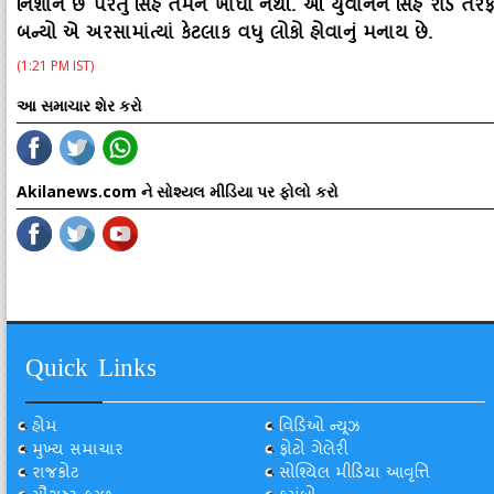
નિશાન છે પરંતુ સિંહે તેમને ખાધો નથી. આ યુવાનને સિંહ રોડ
બન્‍યો એ અરસામાંત્‍યાં કેટલાક વધુ લોકો હોવાનું મનાય છે.
(1:21 PM IST)
આ સમાચાર શેર કરો
Akilanews.com ને સોશ્યલ મીડિયા પર ફોલો કરો
Quick Links
હોમ
વિડિઓ ન્યૂઝ
મુખ્ય સમાચાર
ફોટો ગેલેરી
રાજકોટ
સોશ્યિલ મીડિયા આવૃત્તિ