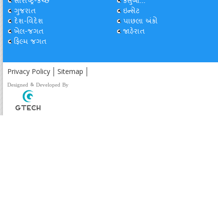
સૌરાષ્ટ્ર-કચ્છ
કસુંબો...
ગુજરાત
ઇન્સેટ
દેશ-વિદેશ
પાછલા અંકો
ખેલ-જગત
જાહેરાત
ફિલ્મ જગત
Privacy Policy
Sitemap
Designed & Developed By