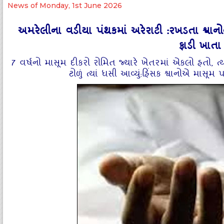
News of Monday, 1st June 2026
અમરેલીના વડીયા પંથકમાં અરેરાટી :રખડતા શ્વા
ફાડી ખાતા
7 વર્ષનો માસૂમ દીકરો રોમિત જ્યારે ખેતરમાં એકલો હતો, ત્
ટોળું ત્યાં ધસી આવ્યું:હિંસક શ્વાનોએ માસૂ