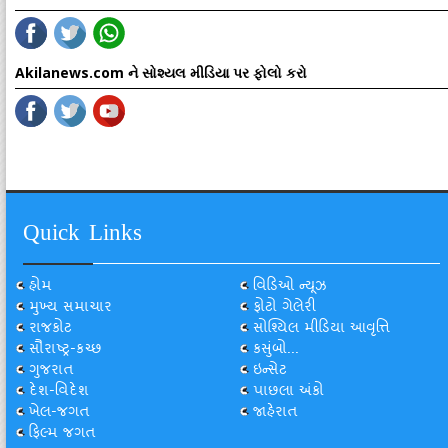
Akilanews.com ને સોશ્યલ મીડિયા પર ફોલો કરો
Quick Links
હોમ
વિડિઓ ન્યૂઝ
મુખ્ય સમાચાર
ફોટો ગેલેરી
રાજકોટ
સોશ્યિલ મીડિયા આવૃત્તિ
સૌરાષ્ટ્ર-કચ્છ
કસુંબો...
ગુજરાત
ઇન્સેટ
દેશ-વિદેશ
પાછલા અંકો
ખેલ-જગત
જાહેરાત
ફિલ્મ જગત