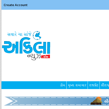
Create Account
હોમ
મુખ્ય સમાચાર
રાજકોટ
સૌરાષ્ટ
સૌર