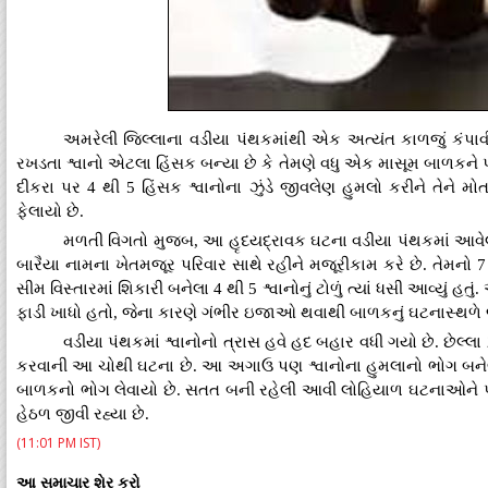
અમરેલી જિલ્લાના વડીયા પંથકમાંથી એક અત્યંત કાળજું કંપાવ
રખડતા શ્વાનો એટલા હિંસક બન્યા છે કે તેમણે વધુ એક માસૂમ બાળકને પોત
દીકરા પર 4 થી 5 હિંસક શ્વાનોના ઝુંડે જીવલેણ હુમલો કરીને તેને મ
ફેલાયો છે.
મળતી વિગતો મુજબ, આ હૃદયદ્રાવક ઘટના વડીયા પંથકમાં આવે
બારૈયા નામના ખેતમજૂર પરિવાર સાથે રહીને મજૂરીકામ કરે છે. તેમનો 7
સીમ વિસ્તારમાં શિકારી બનેલા 4 થી 5 શ્વાનોનું ટોળું ત્યાં ધસી આવ્યું હ
ફાડી ખાધો હતો, જેના કારણે ગંભીર ઇજાઓ થવાથી બાળકનું ઘટનાસ્થળે જ
વડીયા પંથકમાં શ્વાનોનો ત્રાસ હવે હદ બહાર વધી ગયો છે. છેલ્લ
કરવાની આ ચોથી ઘટના છે. આ અગાઉ પણ શ્વાનોના હુમલાનો ભોગ બનેલા
બાળકનો ભોગ લેવાયો છે. સતત બની રહેલી આવી લોહિયાળ ઘટનાઓને પગ
હેઠળ જીવી રહ્યા છે.
(11:01 PM IST)
આ સમાચાર શેર કરો