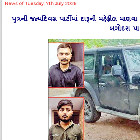
News of Tuesday, 7th July 2026
પુત્રની જન્‍મદિવસ પાર્ટીમાં દારૂની મહેફીલ મા
બગોદરા પા