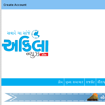
Create Account
હોમ
મુખ્ય સમાચાર
રાજકોટ
સૌરાષ્ટ
સૌર