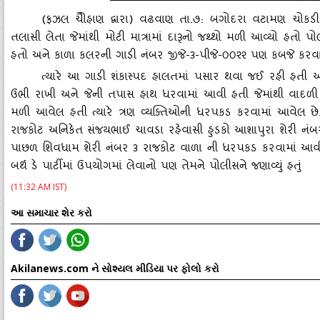
(ફઝલ ચોૈહાણ દ્વારા) વઢવાણ તા.૭: બગોદરા વટામણ ચોકડી પા
તલાસી લેતા જેમાંથી મોટી માત્રામાં દારૂનો જથ્‍થો મળી આવ્‍યો હતો પ
હતો અને કાળા કલરની ગાડી નંબર જીજે-૩-પીજે-૦૦૨૨ પણ કબજે કરવા
ત્‍યારે આ ગાડી શંકાસ્‍પદ હાલતમાં પસાર થવા જઈ રહી હતી અ
ઉભી રાખી અને જેની તપાસ હાથ ધરવામાં આવી હતી જેમાંથી વાદળી ક
મળી આવેલ હતી ત્‍યારે ત્રણ વ્‍યક્‍તિઓની ધરપકડ કરવામાં આવેલ છે.
રાજકોટ અનિકેત સંજયભાઈ ચાવડા રહેવાસી હુડકો આશાપુરા શેરી નંબર
પાછળ શિવધામ શેરી નંબર ૩ રાજકોટ વાળા ની ધરપકડ કરવામાં આવી છે
બર્થ ડે પાર્ટીમાં ઉપયોગમાં લેવાનો પણ તેમને પોલીસને જણાવ્‍યું હતું
(11:32 AM IST)
આ સમાચાર શેર કરો
Akilanews.com ને સોશ્યલ મીડિયા પર ફોલો કરો