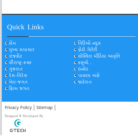
Quick Links
હોમ
વિડિઓ ન્યૂઝ
મુખ્ય સમાચાર
ફોટો ગેલેરી
રાજકોટ
સોશ્યિલ મીડિયા આવૃત્તિ
સૌરાષ્ટ્ર-કચ્છ
કસુંબો...
ગુજરાત
ઇન્સેટ
દેશ-વિદેશ
પાછલા અંકો
ખેલ-જગત
જાહેરાત
ફિલ્મ જગત
Privacy Policy
Sitemap
Designed & Developed By