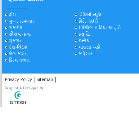
હોમ
વિડિઓ ન્યૂઝ
મુખ્ય સમાચાર
ફોટો ગેલેરી
રાજકોટ
સોશ્યિલ મીડિયા આવૃત્તિ
સૌરાષ્ટ્ર-કચ્છ
કસુંબો...
ગુજરાત
ઇન્સેટ
દેશ-વિદેશ
પાછલા અંકો
ખેલ-જગત
જાહેરાત
ફિલ્મ જગત
Privacy Policy
Sitemap
Designed & Developed By