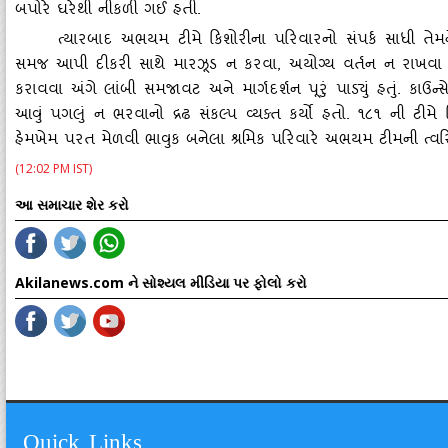
બપોરે ઘરેથી નીકળી ગઈ હતી.
ત્‍યારબાદ અભયમ ટીમે કિશોરીના પરિવારનો સંપર્ક સાધી તે
સમજ આપી દીકરી સાથે મારઝૂડ ન કરવા
, અયોગ્‍ય વર્તન ન રાખવ
કરાવવા અંગે લાંબી સમજાવટ અને માર્ગદર્શન પૂરું પાડ્‍યું હતું. કાઉન
આવું પગલું ન ભરવાનો દ્રઢ સંકલ્‍પ વ્‍યક્‍ત કર્યો હતો. ૧૮૧ ની ટી
હેમખેમ પરત મેળવી ભાવુક બનેલા શ્રમિક પરિવારે અભયમ ટીમની ત્‍વર
(12:02 PM IST)
આ સમાચાર શેર કરો
Akilanews.com ને સોશ્યલ મીડિયા પર ફોલો કરો
Quick Links