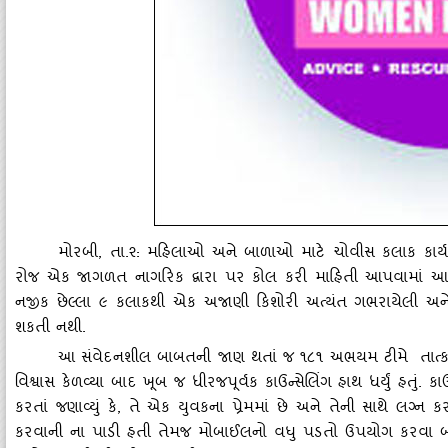
મોરબી
, તા.૨: મહિલાઓ અને બાળાઓ માટે ચોવીસ કલાક કાર
રોજ એક જાગળત નાગરિક દ્વારા પર કોલ કરી માહિતી આપવામાં આવ
નજીક છેલ્લા ૯ કલાકથી એક અજાણી કિશોરી અત્‍યંત ગભરાયેલી અને
શકતી નથી.
આ સંવેદનશીલ બાબતની જાણ થતાં જ ૧૮૧ અભયમ ટીમે તાત્‍કાલિક
વિશ્વાસ કેળવ્‍યા બાદ ખૂબ જ ધીરજપૂર્વક કાઉન્‍સેલિંગ હાથ ધર્યું હતું.
કરતાં જણાવ્‍યું કે
, તે એક યુવકના પ્રેમમાં છે અને તેની સાથે લગ્ન 
કરવાની ના પાડી હતી તેમજ મોબાઈલનો વધુ પડતો ઉપયોગ કરવા 