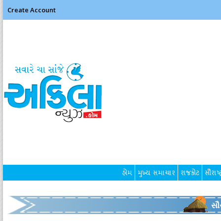
Create Account
હોમ
મુખ્ય સમાચાર
રાજકોટ
સૌરાષ્ટ
સૌર