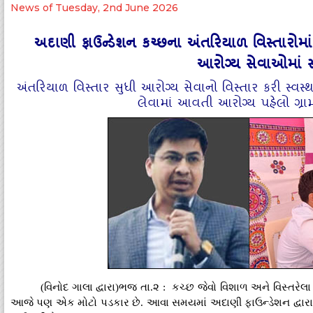
News of Tuesday, 2nd June 2026
અદાણી ફાઉન્ડેશન કચ્છના અંતરિયાળ વિસ્તારોમ
આરોગ્ય સેવાઓમાં સ
અંતરિયાળ વિસ્તાર સુધી આરોગ્ય સેવાનો વિસ્તાર કરી સ્વસ્થ 
લેવામાં આવતી આરોગ્ય પહેલો ગ્ર
(વિનોદ ગાલા દ્વારા)ભજ તા.૨ : કચ્છ જેવો વિશાળ અને વિસ્તરેલ
આજે પણ એક મોટો પડકાર છે. આવા સમયમાં અદાણી ફાઉન્ડેશન દ્વારા 