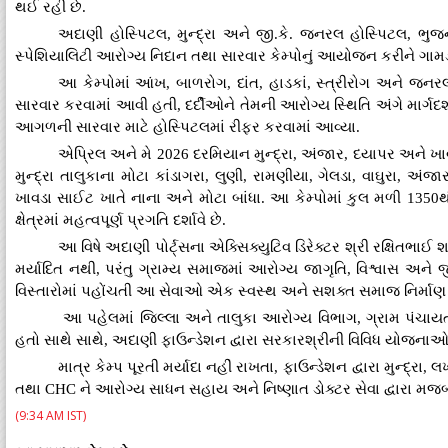
થઈ રહી છે.
અદાણી હોસ્પિટલ, મુન્દ્રા અને જી.કે. જનરલ હોસ્પિટલ, ભુજ
સ્પેશિયાલિટી આરોગ્ય નિદાન તથા સારવાર કેમ્પોનું આયોજન કરીને ગામડાં
આ કેમ્પોમાં આંખ, બાળરોગ, દાંત, હાડકાં, સ્ત્રીરોગ અને જનરલ
સારવાર કરવામાં આવી હતી, દર્દીઓને તેમની આરોગ્ય સ્થિતિ અંગે માર્
આગળની સારવાર માટે હોસ્પિટલમાં રીફર કરવામાં આવ્યા.
એપ્રિલ અને મે 2026 દરમિયાન મુન્દ્રા, અંજાર, દયાપર અને ખાવ
મુન્દ્રા તાલુકાના મોટા કાંડાગરા, લુણી, રામણીયા, ગેલડા, વાઘુરા, અં
ખાવડા સાઈટ ખાતે નાના અને મોટા બાંધા. આ કેમ્પોમાં કુલ મળી 135
ક્ષેત્રમાં મહત્વપૂર્ણ પ્રગતિ દર્શાવે છે.
આ વિષે અદાણી પોર્ટ્સના એક્સિક્યુટિવ ડિરેક્ટર શ્રી રક્ષિતભાઈ
મર્યાદિત નથી, પરંતુ ગ્રામ્ય સમાજમાં આરોગ્ય જાગૃતિ, વિશ્વાસ અને જ
વિસ્તારોમાં પહોંચતી આ સેવાઓ એક સ્વસ્થ અને સશક્ત સમાજ નિર્મા
આ પહેલમાં જિલ્લા અને તાલુકા આરોગ્ય વિભાગ, ગ્રામ પંચાય
હતો સાથે સાથે, અદાણી ફાઉન્ડેશન દ્વારા સરકારશ્રીની વિવિધ યોજનાઓ સા
માત્ર કેમ્પ પૂરતી મર્યાદા નહીં રાખતા, ફાઉન્ડેશન દ્વારા મુન્દ
તથા CHC ને આરોગ્ય સાધન સહાય અને નિષ્ણાત ડોક્ટર સેવા દ્વારા મજબ
(9:34 AM IST)