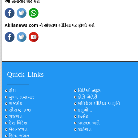
આ સમાચાર શેર કરો
Akilanews.com ને સોશ્યલ મીડિયા પર ફોલો કરો
Quick Links
હોમ
વિડિઓ ન્યૂઝ
મુખ્ય સમાચાર
ફોટો ગેલેરી
રાજકોટ
સોશ્યિલ મીડિયા આવૃત્તિ
સૌરાષ્ટ્ર-કચ્છ
કસુંબો...
ગુજરાત
ઇન્સેટ
દેશ-વિદેશ
પાછલા અંકો
ખેલ-જગત
જાહેરાત
ફિલ્મ જગત