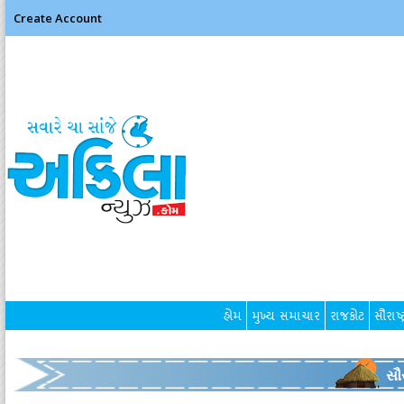
Create Account
હોમ
મુખ્ય સમાચાર
રાજકોટ
સૌરાષ્ટ
સૌર