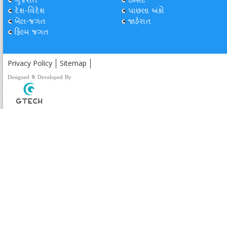
ગુજરાત
ઇન્સેટ
દેશ-વિદેશ
પાછલા અંકો
ખેલ-જગત
જાહેરાત
ફિલ્મ જગત
Privacy Policy
Sitemap
Designed & Developed By