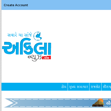
Create Account
હોમ
મુખ્ય સમાચાર
રાજકોટ
સૌરાષ્ટ
સૌર