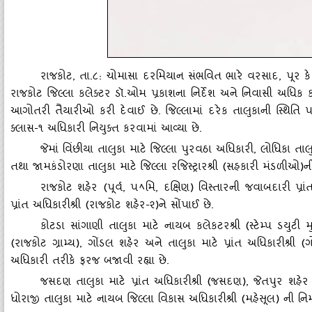
રાજકોટ
, તા.૮: ચોમાસા દરમિયાન સંભવિત ભારે વરસાદ, પૂર 
રાજકોટ જિલ્લા કલેક્‍ટર ડૉ.ઓમ પ્રકાશના નિર્દેશ અને નિવાસી અધિક કલેક્‍
આગોતરી તૈયારીઓ કરી દેવાઈ છે. જિલ્લામાં દરેક તાલુકાની સ્‍થિતિ 
ક્‍લાસ-૧ અધિકારી નિયુક્‍ત કરવામાં આવ્‍યા છે.
જેમાં વિંછીયા તાલુકા માટે જિલ્લા પુરવઠા અધિકારી
, લોધિકા તાલુ
તથા જામકંડોરણા તાલુકા માટે જિલ્લા રજિસ્‍ટ્રારશ્રી (સહકારી મંડળીઓ)ની
રાજકોટ શહેર (પૂર્વ
, પ
મિ
, દક્ષિણ) વિસ્‍તારની જવાબદારી પ્
ﾍ
પ્રાંત અધિકારીશ્રી (રાજકોટ શહેર-૨)ને સોંપાઈ છે.
કોટડા સાંગાણી તાલુકા માટે નાયબ કલેકટરશ્રી (સ્‍ટેમ્‍પ ડયુટી મુલ્
(રાજકોટ ગ્રામ્‍ય), ગોંડલ શહેર અને તાલુકા માટે પ્રાંત અધિકારીશ્રી 
અધિકારી તરીકે ફરજ બજાવી રહ્યા છે.
જસદણ તાલુકા માટે પ્રાંત અધિકારીશ્રી (જસદણ)
, જેતપુર શહેર
ધોરાજી તાલુકા માટે નાયબ જિલ્લા વિકાસ અધિકારીશ્રી (મહેસૂલ) ની ન