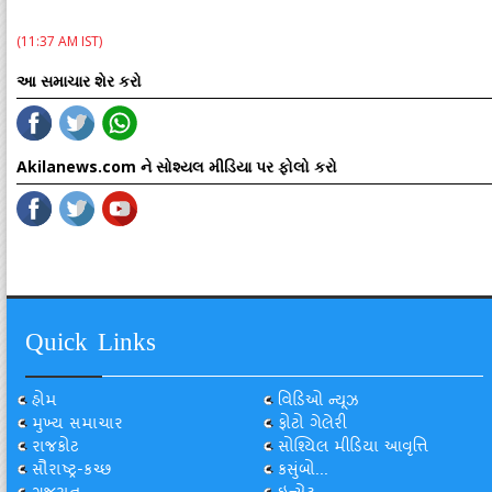
(11:37 AM IST)
આ સમાચાર શેર કરો
Akilanews.com ને સોશ્યલ મીડિયા પર ફોલો કરો
Quick Links
હોમ
વિડિઓ ન્યૂઝ
મુખ્ય સમાચાર
ફોટો ગેલેરી
રાજકોટ
સોશ્યિલ મીડિયા આવૃત્તિ
સૌરાષ્ટ્ર-કચ્છ
કસુંબો...