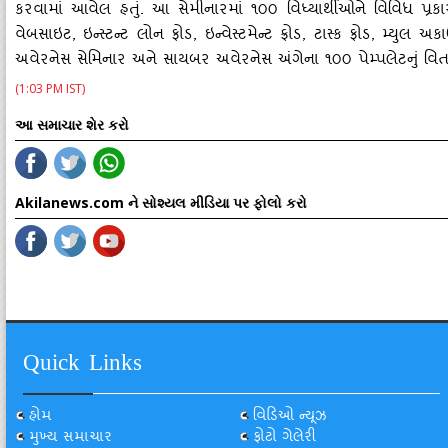
કરવામાં આવેલ હતું. આ સેમીનારમાં ૧૦૦ વિધ્‍યાર્થીઓને વિવિધ પ્રક
વેબસાઇટ, ઇન્‍સ્‍ટન્‍ટ લોન ફોડ, ઇન્‍વેસ્‍ટમેન્‍ટ ફ્રોડ, ટાસ્‍ક ફોડ, મ્
અવેરનેસ સેમિનાર અને સાયબર અવેરનેસ અંગેના ૧૦૦ પેમ્‍પલેટનું 
(1:03 PM IST)
આ સમાચાર શેર કરો
Akilanews.com ને સોશ્યલ મીડિયા પર ફોલો કરો
Quick Links
હોમ
વિડિઓ ન્યૂઝ
મુખ્ય સમાચાર
ફોટો ગેલેરી