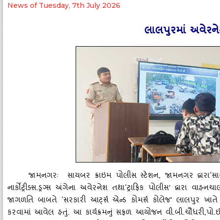
News of Tuesday, 7th July 2026
લાલપુરમાં અવેરનેસ
જામનગરઃ સાયબર ક્રાઇમ પોલીસ સ્‍ટેશન
, જામનગર દ્વારા‘સ
નાર્કોટ્રીક્‍સ.ડ્રગ્‍સ અંગેના અવેરનેશ તથા‘ટ્રાફિક પોલીસ' દ્વારા વ
જાગળતિ બાબતે ‘સરકારી આર્ટ્‍સ એન્‍ડ કોમર્સ કોલેજ' લાલપુર ખાતે
કરવામાં આવેલ હતું. આ કાર્યક્રમનું સફળ આયોજન વી.બી.ચૌધરી,પો.ઈન્