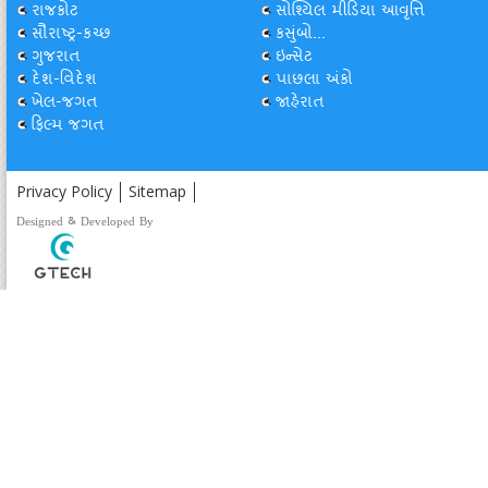
રાજકોટ
સોશ્યિલ મીડિયા આવૃત્તિ
સૌરાષ્ટ્ર-કચ્છ
કસુંબો...
ગુજરાત
ઇન્સેટ
દેશ-વિદેશ
પાછલા અંકો
ખેલ-જગત
જાહેરાત
ફિલ્મ જગત
Privacy Policy
Sitemap
Designed & Developed By