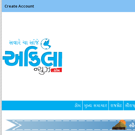
Create Account
હોમ
મુખ્ય સમાચાર
રાજકોટ
સૌરાષ્ટ
સૌર