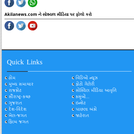
Akilanews.com ને સોશ્યલ મીડિયા પર ફોલો કરો
Quick Links
હોમ
વિડિઓ ન્યૂઝ
મુખ્ય સમાચાર
ફોટો ગેલેરી
રાજકોટ
સોશ્યિલ મીડિયા આવૃત્તિ
સૌરાષ્ટ્ર-કચ્છ
કસુંબો...
ગુજરાત
ઇન્સેટ
દેશ-વિદેશ
પાછલા અંકો
ખેલ-જગત
જાહેરાત
ફિલ્મ જગત