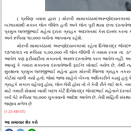
( પ્રવિણ વ્યાસ દ્વારા ) મોરબી સામાકાંઠામાંઅરૂણોદયનગરમા
બઝારમાંથી મકાન લોન લીધેલ હતી અને લોન પુરી થયા છતા દસ્તાવેજ 
પ્રમુખ લાલજીભાઈ મહેતા દ્રારા ગ્રાહક અદાલતમાં કેસ દાખલ કરતા કોર
અને રૂપિયા ૧૦,૦૦૦ ખર્ચના આપવાના રહેશે.
મોરબી સામાકાંઠામાં અરૂણોદયનગરમાં રહેતા દિનેશચંદ્ર જેચંદ
૧૭/૧૨/૨૩ ના રૂપિયા ૫,૦૦,૦૦૦ ની લોન લીધેલી તે તમામ રકમ તા. 
આપેલ પણ ફરીયાદીના મકાનનો અસલ દસ્તાવેજ પરત આપેલ નહીં. અને ફરીયા
આવ્યું કે તમારા મકાનના દસ્તાવેજની ફાઈલ ખોવાઈ ગયેલ છે. તેથી ન
સુરક્ષાના પ્રમુખ લાલજીભાઈ મહેતા દ્વારા મોરબી જિલ્લા ગ્રાહક 
કોર્ટમાં ચાલી ગયો હતો. જેમાં જજ સાહેબે બેંકના અધિકારીને કહ્યું હ
ગ્રાહકે મકાન વહેંચવું હોય, લોન લેવી હોય તો તે કેવી રીતે લઈ શકે. ત
માટે તમારી સેવામાં ખામી બદલ કોર્ટે દિનેશચંદ્ર જેચંદભાઈ મહેતાને દસ
ખર્ચ પેટે રૂપિયા ૧૦,૦૦૦ ચુકવવાનો આદેશ આપેલ છે. તેવી માહિતી સંસ
જણાવ મળેલ છે
(1:23 AM IST)
આ સમાચાર શેર કરો