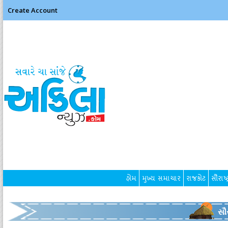
Create Account
હોમ
મુખ્ય સમાચાર
રાજકોટ
સૌરાષ્ટ
સૌર