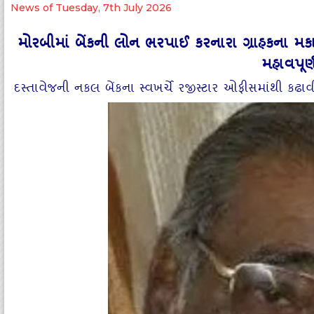
News of Tuesday, 7th July 2026
મોરબીમાં બેંકની લોન ભરપાઈ કરનારા ગ્રાહકના મકાનનો
મહાવપૂર્
દસ્તાવેજની નકલ બેંકના સ્વખર્ચે રજીસ્ટાર ઓફીસમાંથી કઢ