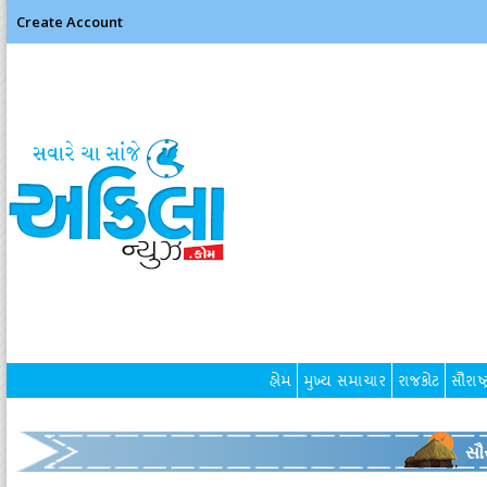
Create Account
હોમ
મુખ્ય સમાચાર
રાજકોટ
સૌરાષ્ટ
સૌર