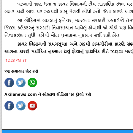
ઘટનાની જાણ થતાં જ ફાયર વિભાગની ટીમ તાત્‍કાલિક સ્‍થળ પ
બહાર કાઢી આગ પર ઝડપથી કાબૂ મેળવી લીધો હતો. જેના કારણે આગન
આ ઓફિસમાં લાકડાનું ફર્નિચર
, મહત્‍વના સરકારી દસ્‍તાવેજો 
જિલ્લા કલેક્‍ટરનું સરકારી નિવાસસ્‍થાન આવેલું હોવાથી જો થોડો પ
નિવાસસ્‍થાન સુધી પહોંચી મોટા પ્રમાણમાં નુકસાન સર્જી શકી હોત.
ફાયર વિભાગની સમયસૂચક અને ઝડપી કામગીરીના કારણે સંભવ
આગના કારણે મર્યાદિત નુકસાન થયું હોવાનું પ્રાથમિક રીતે જાણવા મળ્‍યું
(12:23 PM IST)
આ સમાચાર શેર કરો
Akilanews.com ને સોશ્યલ મીડિયા પર ફોલો કરો