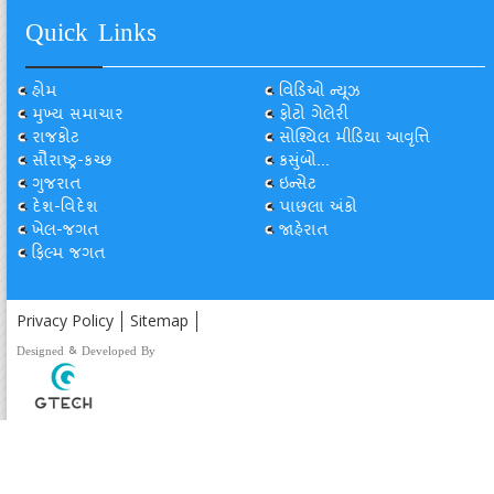
Quick Links
હોમ
વિડિઓ ન્યૂઝ
મુખ્ય સમાચાર
ફોટો ગેલેરી
રાજકોટ
સોશ્યિલ મીડિયા આવૃત્તિ
સૌરાષ્ટ્ર-કચ્છ
કસુંબો...
ગુજરાત
ઇન્સેટ
દેશ-વિદેશ
પાછલા અંકો
ખેલ-જગત
જાહેરાત
ફિલ્મ જગત
Privacy Policy
Sitemap
Designed & Developed By