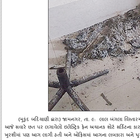
(મુકુંદ બદિયાણી દ્વારા) જામનગર, તા. ૯: લાલ બંગલા વિસ્‍તારમ
આજે સવારે છત પર લગાવેલો ઇલેક્‍ટ્રિક ફેન અચાનક શોર્ટ સર્કિટના 
ખુરશીમાં પણ આગ લાગી હતી અને ઓફિસમાં આગના લબકારા અને ધુમાડ