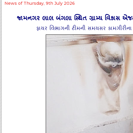
News of Thursday, 9th July 2026
જામનગર લાલ બંગલા સ્‍થિત ગ્રામ્‍ય વિકાસ એ
ફાયર વિભાગની ટીમની સમયસર કામગીરીના 