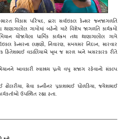
: ભારત વિકાસ પરિષદ, દ્વારા સર્વાઇકલ કેન્‍સર જનજાગળતિ
 થાણાગાલોલ ગામોમાં બહેનો માટે વિશેષ જાગળતિ કાર્યક્રમો
યાન યોજાયેલા ધાર્મિક કાર્યક્રમ તથા થાણાગાલોલ ગામે
ર્વાઇકલ કેન્‍સરના લક્ષણો, નિવારણ, સમયસર નિદાન, સારવાર
સંયોજક હિતેશભાઈ વડાલિયાએ ખૂબ જ સરળ અને અસરકારક રીતે
ે આવકારી સ્‍વાસ્‍થ્‍ય પ્રત્‍યે વધુ સજાગ રહેવાનો સંકલ્‍પ
ભાઈ ઢોલરીયા
, સેવા કન્‍વીનર પ્રકાશભાઈ ધોળકિયા, જયેશભાઈ
યકર્તાઓ ઉપસ્‍થિત રહ્યા હતા.
ો કરો