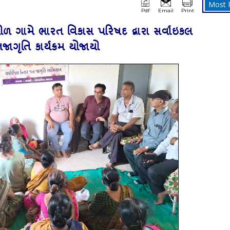
Most 
Pdf
Email
Print
ોળ ગામે ભારત વિકાસ પરિષદ દ્વારા સર્વાઇકલ
નજાગૃતિ કાર્યક્રમ યોજાયો