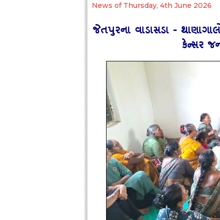
News of Thursday, 4th June 2026
જેતપુરના વાડાસડા - થાણાગાલ
કેન્‍સર જ