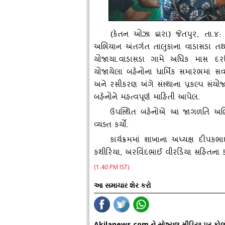
(કેતન ઓઝા દ્વારા) જેતપુર, તા.૪
અભિયાન અંતર્ગત તાલુકાના વાડાસડા તથા
યોજાયા.વાડાસડા ગામે અધિક માસ દરમિ
યોજાયેલા બહેનોના ધાર્મિક સમારંભમાં સ
અને રસીકરણ અંગે સંસ્‍થાના પ્રકલ્‍પ 
બહેનોને મહત્‍વપૂર્ણ માહિતી આપેલ.
ઉપસ્‍થિત બહેનોએ આ જાગળતિ અભિયાનન
વ્‍યક્‍ત કર્યો.
કાર્યક્રમમાં શાખાના અધ્‍યક્ષ દીપક
કથીરિયા, અરવિંદભાઈ વીરડિયા સહિતના કાર્
(1:40 PM IST)
આ સમાચાર શેર કરો
Akilanews.com ને સોશ્યલ મીડિયા પર ફોલ