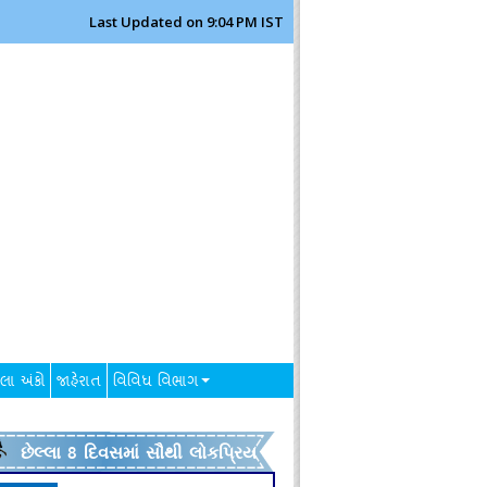
Last Updated on 9:04 PM IST
લા અંકો
જાહેરાત
વિવિધ વિભાગ
છેલ્લા 8 દિવસમાં સૌથી લોકપ્રિય