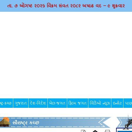
તા. ૭ ઓગષ્ટ ર૦ર૬ વિક્રમ સંવત ર૦૮૨ અષાઢ વદ – ૯ શુક્રવાર
્ટ્ર-કચ્છ
ગુજરાત
દેશ-વિદેશ
ખેલ-જગત
ફિલ્મ જગત
વિડિઓ ન્યૂઝ
ઇન્સેટ
પાછ
સૌરાષ્ટ્ર કચ્છ