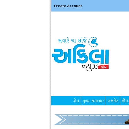
Create Account
હોમ
મુખ્ય સમાચાર
રાજકોટ
સૌરાષ