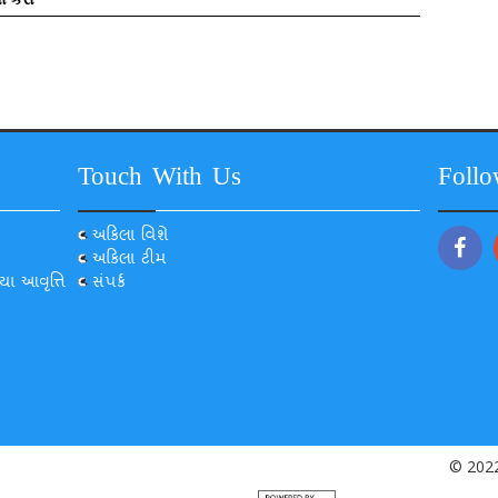
Touch With Us
Foll
અકિલા વિશે
અકિલા ટીમ
યા આવૃત્તિ
સંપર્ક
© 2022