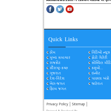
Quick Links
હોમ
વિડિઓ ન્યૂઝ
મુખ્ય સમાચાર
ફોટો ગેલેરી
રાજકોટ
સોશ્યિલ મીડિ
સૌરાષ્ટ્ર-કચ્છ
કસુંબો...
ગુજરાત
ઇન્સેટ
દેશ-વિદેશ
પાછલા અંકો
ખેલ-જગત
જાહેરાત
ફિલ્મ જગત
Privacy Policy
Sitemap